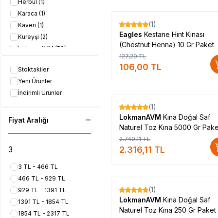
Herbul
(1)
Karaca
(1)
(1)
Kaveri
(1)
%
17
Eagles
Kestane Hint Kınası
Kureyşi
(2)
(Chestnut Henna) 10 Gr Paket
LokmanAVM
(59)
127,20
TL
Neha
(4)
106,00
TL
Stoktakiler
Sehar
(1)
Yeni Ürünler
Visser
(1)
İndirimli Ürünler
(1)
%
15
LokmanAVM
Kına Doğal Saf
Fiyat Aralığı
Naturel Toz Kına 5000 Gr Pake
2.740,11
TL
2.316,11
TL
3 TL - 466 TL
466 TL - 929 TL
(1)
929 TL - 1391 TL
%
17
LokmanAVM
Kına Doğal Saf
1391 TL - 1854 TL
Naturel Toz Kına 250 Gr Paket
1854 TL - 2317 TL