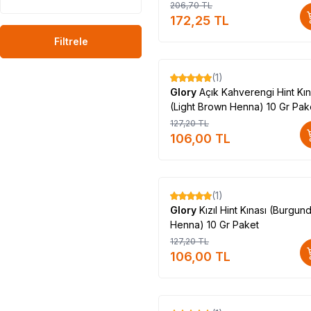
206,70
TL
172,25
TL
Filtrele
(1)
%
17
Glory
Açık Kahverengi Hint Kın
(Light Brown Henna) 10 Gr Pak
127,20
TL
106,00
TL
(1)
%
17
Glory
Kızıl Hint Kınası (Burgun
Henna) 10 Gr Paket
127,20
TL
106,00
TL