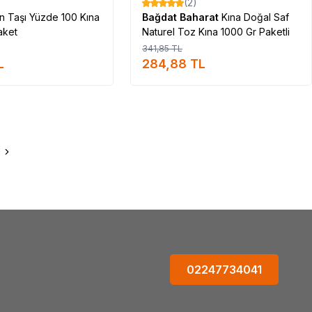
(2)
%
17
n Taşı Yüzde 100 Kına
Bağdat Baharat
Kına Doğal Saf
aket
Naturel Toz Kına 1000 Gr Paketli
341,85
TL
L
284,88
TL
02247734041