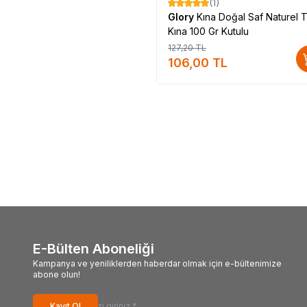
(1)
%
17
Glory
Kına Doğal Saf Naturel 
Kına 100 Gr Kutulu
127,20
TL
106,00
TL
E-Bülten Aboneliği
Kampanya ve yeniliklerden haberdar olmak için e-bültenimize
abone olun!
Kayıt Ol