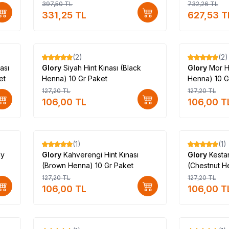
397,50
TL
732,26
TL
331,25
TL
627,53
T
(2)
(2)
%
17
%
17
ası
Glory
Siyah Hint Kınası (Black
Glory
Mor Hi
et
Henna) 10 Gr Paket
Henna) 10 G
127,20
TL
127,20
TL
106,00
TL
106,00
T
(1)
(1)
%
17
%
17
dy
Glory
Kahverengi Hint Kınası
Glory
Kesta
(Brown Henna) 10 Gr Paket
(Chestnut H
127,20
TL
127,20
TL
106,00
TL
106,00
T