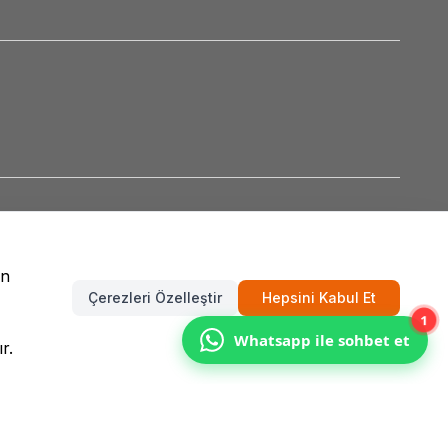
un
Çerezleri Özelleştir
Hepsini Kabul Et
1
Whatsapp ile sohbet et
r.