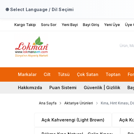
🌐 Select Language / Dil Seçimi
Kargo Takip
Soru Sor
Yeni Bayi
Bayi Giriş
Yeni Üye
Üye G
Markalar
Cilt
Tütsü
Çok Satan
Toptan
Fo
Hakkımızda
Puan Sistemi
Güvenlik | Gizlilik
Bay
Ana Sayfa
Aktariye Ürünleri
Kına, Hint Kınası,
Açık Kahverengi (Light Brown)
Açık K