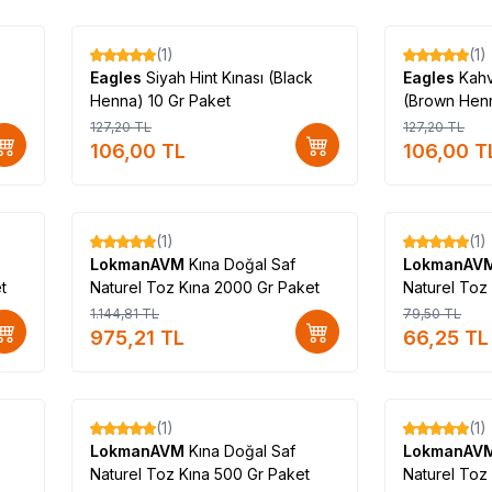
(1)
(1)
%
17
%
17
Eagles
Siyah Hint Kınası (Black
Eagles
Kahv
Henna) 10 Gr Paket
(Brown Henn
127,20
TL
127,20
TL
106,00
TL
106,00
T
(1)
(1)
%
15
%
17
LokmanAVM
Kına Doğal Saf
LokmanAV
t
Naturel Toz Kına 2000 Gr Paket
Naturel Toz
1.144,81
TL
79,50
TL
975,21
TL
66,25
TL
(1)
(1)
%
17
%
14
LokmanAVM
Kına Doğal Saf
LokmanAV
Naturel Toz Kına 500 Gr Paket
Naturel Toz