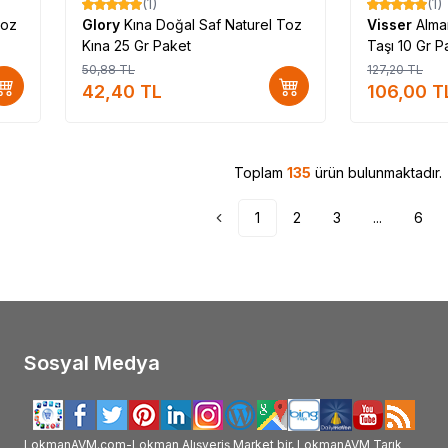
(1)
(1)
%
17
%
17
Toz
Glory
Kına Doğal Saf Naturel Toz
Visser
Alma
Kına 25 Gr Paket
Taşı 10 Gr P
50,88
TL
127,20
TL
42,40
TL
106,00
T
Toplam
135
ürün bulunmaktadır.
1
2
3
...
6
Sosyal Medya
LokmanAVM.com-Lokman Alışveriş Market bir, LokmanAVM Tarık