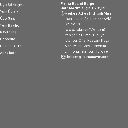
Firma Resmi Belge:
Üye Sözleşme
Belgelerimiz
için Tıklayın!
Yeni Üyelik
Merkez Adres:Hıdırbali Mah.
Üye Giriş
Hacı Hasan Sk. LokmanAVM
Sit. No:10
Yeni Bayilik
(www.LokmanAVM.com)
Bayii Giriş
Yenişehir, Bursa, Türkiye
Hesabım
İstanbul Ofis: Rüstem Paşa
Havale Bildir
Mah. Mısır Çarşısı No:Bilâ
Eminönü, İstanbul, Türkiye
Arıza İade
iletisim@lokmanavm.com