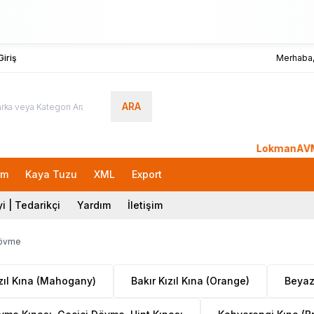
iriş
Merhaba
ARA
LokmanAVM.com'a H
rm
Kaya Tuzu
XML
Export
i | Tedarikçi
Yardım
İletişim
 Dövme
ızıl Kına (Mahogany)
Bakır Kızıl Kına (Orange)
Beyaz