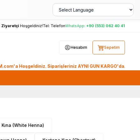
,
Ziyaretçi
Hoşgeldiniz!
Tel:
Telefon
WhatsApp:
+90 (553) 062 40 41
Hesabım
Sepetim
oşgeldiniz. Siparişleriniz AYNI GÜN KARGO'da. Tüm Dünyadan Si
 Kına (White Henna)