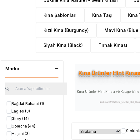
Dökme Kına Naturel - Gelin Kınası
Dö
Kına Şablonları
Kına Taşı
Kına 
Kızıl Kına (Burgundy)
Mavi Kına (Blue
Siyah Kına (Black)
Tırnak Kınası
Marka
Kına Ürünler Hint Kınas
Kına Ürünler Hint Kınası vb Kategorisine H
#LokmanAVM #Kına_Ürünler_Hint_Kınası_
Bağdat Baharat
(1)
#Kına_Ürünler_Hint_Kınası_vb_kateg
Eagles
(3)
#Kına_Ürünler_Hint_Kınası_vb_kategori_ürünleri_sat
#Kına_Ürünler_Hint_Kınası_vb_satan_yer #Kına_Ürünl
Glory
(14)
Golecha
(44)
Stoktak
Haşimi
(3)