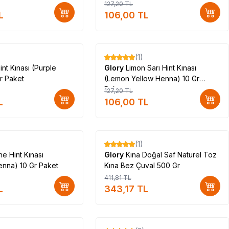
127,20
TL
L
106,00
TL
(1)
%
17
nt Kınası (Purple
Glory
Limon Sarı Hint Kınası
r Paket
(Lemon Yellow Henna) 10 Gr
Paket
127,20
TL
L
106,00
TL
(1)
%
17
ne Hint Kınası
Glory
Kına Doğal Saf Naturel Toz
enna) 10 Gr Paket
Kına Bez Çuval 500 Gr
411,81
TL
L
343,17
TL
Tükendi
Tükendi