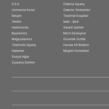
S.S.S.
Ödeme Sipariş
Uzmanına Sorun
Ödeme Yöntemleri
İletişim
Teslimat Koşulları
Yardım
İade - İptal
Hakkımızda
Garanti Şartları
Bayilerimiz
Msf.li Sözleşme
Mağazalarımız
Güvenlik Gizlilik
Telefonla Sipariş
Havale Eft Bildirim
Haberler
Müşteri Hizmetleri
Sosyal Ağlar
Ziyaretçi Defteri