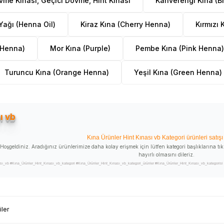
vme Kınası, Geçici Dövme, Hint Kınası
Kahverengi Kına (
Yağı (Henna Oil)
Kiraz Kına (Cherry Henna)
Kırmızı
 Henna)
Mor Kına (Purple)
Pembe Kına (Pink Henna)
Turuncu Kına (Orange Henna)
Yeşil Kına (Green Henna)
ı vb
Kına Ürünler Hint Kınası vb Kategori ürünleri satış
oşgeldiniz. Aradığınız ürünlerimize daha kolay erişmek için lütfen kategori başlıklarına tıkl
hayırlı olmasını dileriz.
vb #Kına_Ürünler_Hint_Kınası_vb_kategori #Kına_Ürünler_Hint_Kınası_vb_kategori_ürünler #Kına_Ürünler_Hint_Kınası_vb_kategorisi #K
orisi_ürünleri_satışı #Kına_Ürünler_Hint_Kınası_vb_kategorinin_ürünleri #Kına_Ürünler_Hint_Kınası_vb_kategorinin_ürünleri_satışı #K
an #Kına_Ürünler_Hint_Kınası_vb_kategori_ürünleri_satan #Kına_Ürünler_Hint_Kınası_vb_kategori_ürünleri_satan_yer #Kına_Ürünler_Hin
er_Hint_Kınası_vb_nerde_satılır #Kına_Ürünler_Hint_Kınası_vb_nerde_alınır #Kına_Ürünler_Hint_Kınası_vb_faydaları #Kına_Ürünler_Hi
iler