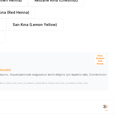
Brown Henna)
Kestane Kına (Chestnut)
 Kına (Red Henna)
Sarı Kına (Lemon Yellow)
ı burada!
ayınız. Alışverişlerinizde mağazamızı tercih ettiğiniz için teşekkür eder, Ürünlerimizin
ına_Ürünler_Hint_Kınası_vb_kategorisi_ürünleri #Kına_Ürünler_Hint_Kınası_vb_kategori_ürünleri_satışı
ına_Ürünler_Hint_Kınası_vb_kategorinin_ürünlerini_satan #Kına_Ürünler_Hint_Kınası_vb_kategori_satan
t_Kınası_vb_kategori_ürünleri_nerde_satılır #Kına_Ürünler_Hint_Kınası_vb_satışı #Kına_Ürünler_Hint_Kınası_vb_satan
nt_Kınası_vb_kullanımı #Kına_Ürünler_Hint_Kınası_vb_faydalı_mı #Kına_Ürünler_Hint_Kınası_vb_faydaları_ve_kullanımı
3
4