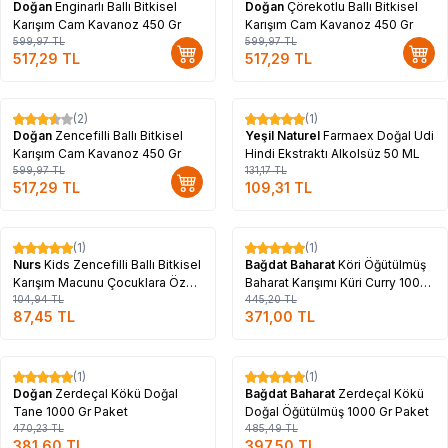
Doğan
Enginarlı Ballı Bitkisel
Doğan
Çörekotlu Ballı Bitkisel
Karışım Cam Kavanoz 450 Gr
Karışım Cam Kavanoz 450 Gr
599,97
TL
599,97
TL
517,29
TL
517,29
TL
Tükendi
(2)
(1)
%
14
%
17
Doğan
Zencefilli Ballı Bitkisel
Yeşil Naturel
Farmaex Doğal Udi
Karışım Cam Kavanoz 450 Gr
Hindi Ekstraktı Alkolsüz 50 ML
599,97
TL
131,17
TL
517,29
TL
109,31
TL
Tükendi
Tükendi
(1)
(1)
%
17
%
17
Nurs
Kids Zencefilli Ballı Bitkisel
Bağdat Baharat
Köri Öğütülmüş
Karışım Macunu Çocuklara Özel
Baharat Karışımı Küri Curry 1000
240 Gr
104,94
TL
Gr Paket
445,20
TL
87,45
TL
371,00
TL
Tükendi
Tükendi
(1)
(1)
%
19
%
18
Doğan
Zerdeçal Kökü Doğal
Bağdat Baharat
Zerdeçal Kökü
Tane 1000 Gr Paket
Doğal Öğütülmüş 1000 Gr Paket
470,23
TL
485,49
TL
381,60
TL
397,50
TL