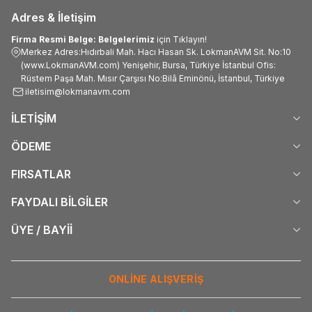
Adres & İletişim
Firma Resmi Belge: Belgelerimiz
için Tıklayın!
Merkez Adres:Hıdırbali Mah. Hacı Hasan Sk. LokmanAVM Sit. No:10
(www.LokmanAVM.com) Yenişehir, Bursa, Türkiye İstanbul Ofis:
Rüstem Paşa Mah. Mısır Çarşısı No:Bilâ Eminönü, İstanbul, Türkiye
iletisim@lokmanavm.com
İLETİŞİM
ÖDEME
FIRSATLAR
FAYDALI BİLGİLER
ÜYE / BAYİİ
ONLİNE ALIŞVERİŞ