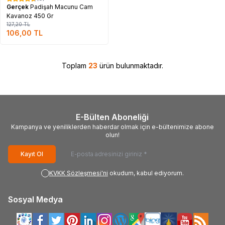
%
17
Gerçek
Padişah Macunu Cam
Kavanoz 450 Gr
127,20
TL
106,00
TL
Toplam
23
ürün bulunmaktadır.
E-Bülten Aboneliği
Kampanya ve yeniliklerden haberdar olmak için e-bültenimize abone
olun!
Kayıt Ol
KVKK Sözleşmesi'ni
okudum, kabul ediyorum.
Sosyal Medya