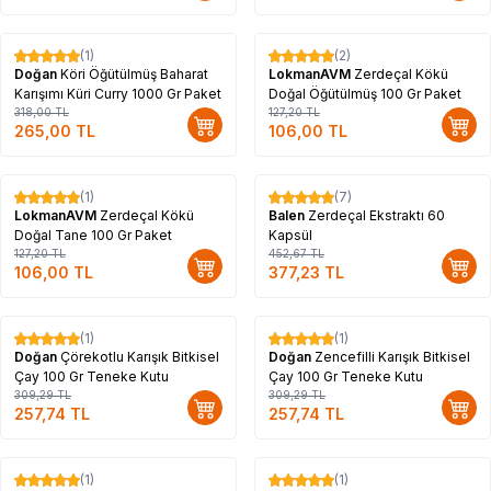
(1)
(2)
%
17
%
17
Doğan
Köri Öğütülmüş Baharat
LokmanAVM
Zerdeçal Kökü
Karışımı Küri Curry 1000 Gr Paket
Doğal Öğütülmüş 100 Gr Paket
318,00
TL
127,20
TL
265,00
TL
106,00
TL
(1)
(7)
%
17
%
17
LokmanAVM
Zerdeçal Kökü
Balen
Zerdeçal Ekstraktı 60
Doğal Tane 100 Gr Paket
Kapsül
127,20
TL
452,67
TL
106,00
TL
377,23
TL
(1)
(1)
%
17
%
17
Doğan
Çörekotlu Karışık Bitkisel
Doğan
Zencefilli Karışık Bitkisel
Çay 100 Gr Teneke Kutu
Çay 100 Gr Teneke Kutu
309,29
TL
309,29
TL
257,74
TL
257,74
TL
(1)
(1)
%
14
%
14