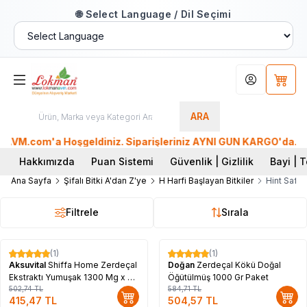
🌐 Select Language / Dil Seçimi
Hesabım
Sepet
ARA
M.com'a Hoşgeldiniz. Siparişleriniz AYNI GÜN KARGO'da. Tüm Dü
Hakkımızda
Puan Sistemi
Güvenlik | Gizlilik
Bayi | T
Ana Sayfa
Şifalı Bitki A'dan Z'ye
H Harfi Başlayan Bitkiler
Hint Safra
Filtrele
Sırala
(1)
(1)
%
17
%
14
Aksuvital
Shiffa Home Zerdeçal
Doğan
Zerdeçal Kökü Doğal
Ekstraktı Yumuşak 1300 Mg x 30
Öğütülmüş 1000 Gr Paket
Kapsül
502,74
TL
584,71
TL
415,47
TL
504,57
TL