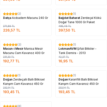
Tükendi
Tükendi
(2)
(1)
%
17
%
18
Datça
Acıbadem Macunu 240 Gr
Bağdat Baharat
Zerdeçal Kökü
Doğal Tane 1000 Gr Paket
271,89
TL
485,49
TL
226,57
TL
397,50
TL
Tükendi
Tükendi
(3)
(1)
%
17
%
60
Macun-i Mesir
Manisa Mesir
LokmanAVM
Şifalı Bitkiler -
Macunu Cam Kavanoz 400 Gr
Tarık Demira - 2013
231,33
TL
42,37
TL
192,77
TL
16,95
TL
Tükendi
Tükendi
(1)
(1)
%
17
%
17
Doğan
Zerdeçallı Ballı Bitkisel
Doğan
Karanfilli Ballı Bitkisel
Karışım Cam Kavanoz 450 Gr
Karışım Cam Kavanoz 450 Gr
232,14
TL
232,14
TL
193,45
TL
193,45
TL
Tükendi
(8)