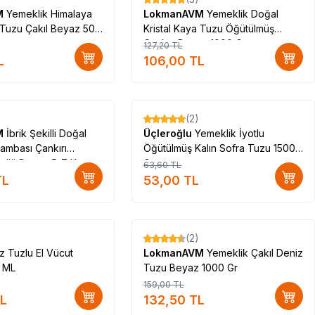
%
17
M
Yemeklik Himalaya
LokmanAVM
Yemeklik Doğal
a Tuzu Çakıl Beyaz 500
Kristal Kaya Tuzu Öğütülmüş
Çankırı Beyaz 1000 Gr
127,20
TL
L
106,00
TL
(2)
%
17
M
İbrik Şekilli Doğal
Üçleroğlu
Yemeklik İyotlu
ambası Çankırı
Öğütülmüş Kalın Sofra Tuzu 1500
ullü Beyaz 5-7 Kg
Gr
63,60
TL
L
53,00
TL
(2)
%
17
z Tuzlu El Vücut
LokmanAVM
Yemeklik Çakıl Deniz
0 ML
Tuzu Beyaz 1000 Gr
159,00
TL
L
132,50
TL