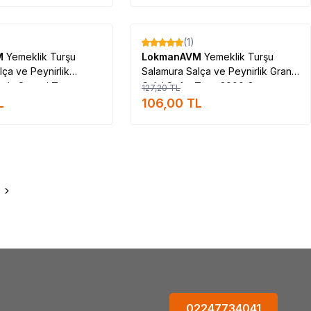
Tükendi
Tükendi
(1)
%
17
M
Yemeklik Turşu
LokmanAVM
Yemeklik Turşu
ça ve Peynirlik
Salamura Salça ve Peynirlik Granül
ıda Sanayi Tuzu
Çakıl Sofra Tuzu 3000 Gr
127,20
TL
L
106,00
TL
02247734041