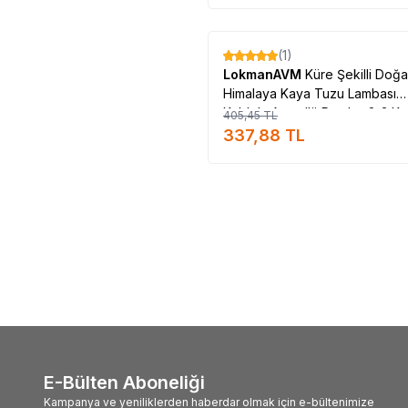
Tükendi
(1)
%
17
LokmanAVM
Küre Şekilli Doğa
Himalaya Kaya Tuzu Lambası
Kablolu Ampullü Pembe 2-3 Kg
405,45
TL
337,88
TL
E-Bülten Aboneliği
Kampanya ve yeniliklerden haberdar olmak için e-bültenimize