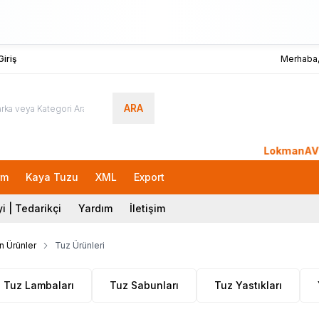
iriş
Merhaba
ARA
LokmanAVM.com'a 
rm
Kaya Tuzu
XML
Export
i | Tedarikçi
Yardım
İletişim
n Ürünler
Tuz Ürünleri
Tuz Lambaları
Tuz Sabunları
Tuz Yastıkları