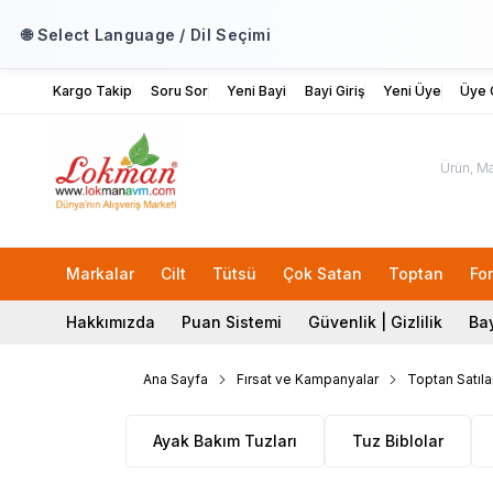
🌐 Select Language / Dil Seçimi
Kargo Takip
Soru Sor
Yeni Bayi
Bayi Giriş
Yeni Üye
Üye G
Markalar
Cilt
Tütsü
Çok Satan
Toptan
Fo
Hakkımızda
Puan Sistemi
Güvenlik | Gizlilik
Bay
Ana Sayfa
Fırsat ve Kampanyalar
Toptan Satıla
Ayak Bakım Tuzları
Tuz Biblolar