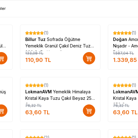
iler
(1)
(1)
%
17
%
16
Billur Tuz
Sofrada Öğütme
Doğan
Amon
ül
Yemeklik Granül Çakıl Deniz Tuzu
Nişadır - A
200 Gr Değirmenli
Paket
133,08
TL
1.587,04
TL
110,90
TL
1.339,85
(1)
(1)
%
17
%
17
müş
LokmanAVM
Yemeklik Himalaya
LokmanAV
Kristal Kaya Tuzu Çakıl Beyaz 250
Kristal Kay
Gr
250 Gr
76,32
TL
76,32
TL
63,60
TL
63,60
TL
(2)
(1)