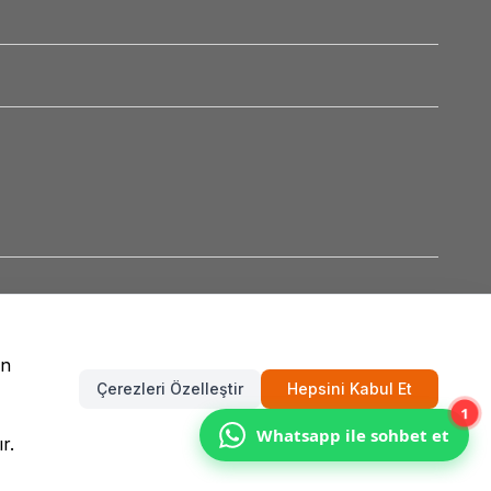
un
Çerezleri Özelleştir
Hepsini Kabul Et
1
Whatsapp ile sohbet et
r.