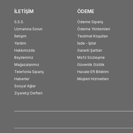
İLETİŞİM
ÖDEME
S.S.S.
Ödeme Sipariş
Uzmanına Sorun
Ödeme Yöntemleri
İletişim
Teslimat Koşulları
Yardım
İade - İptal
Hakkımızda
Garanti Şartları
Bayilerimiz
Msf.li Sözleşme
Mağazalarımız
Güvenlik Gizlilik
Telefonla Sipariş
Havale Eft Bildirim
Haberler
Müşteri Hizmetleri
Sosyal Ağlar
Ziyaretçi Defteri