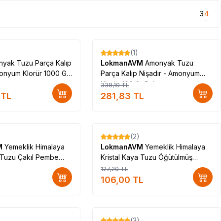
3
4
(1)
%
17
yak Tuzu Parça Kalıp
LokmanAVM
Amonyak Tuzu
monyum Klorür 1000 Gr
Parça Kalıp Nişadır - Amonyum
Klorür 100 Gr Paket
338,19
TL
TL
281,83
TL
(2)
%
17
M
Yemeklik Himalaya
LokmanAVM
Yemeklik Himalaya
a Tuzu Çakıl Pembe
Kristal Kaya Tuzu Öğütülmüş
Beyaz 500 Gr
127,20
TL
106,00
TL
(3)