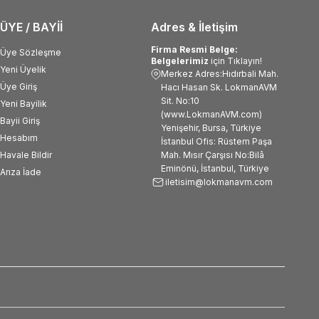
ÜYE / BAYİİ
Adres & İletişim
Firma Resmi Belge:
Üye Sözleşme
Belgelerimiz
için Tıklayın!
Yeni Üyelik
Merkez Adres:Hıdırbali Mah.
Üye Giriş
Hacı Hasan Sk. LokmanAVM
Sit. No:10
Yeni Bayilik
(www.LokmanAVM.com)
Bayii Giriş
Yenişehir, Bursa, Türkiye
Hesabım
İstanbul Ofis: Rüstem Paşa
Havale Bildir
Mah. Mısır Çarşısı No:Bilâ
Eminönü, İstanbul, Türkiye
Arıza İade
iletisim@lokmanavm.com