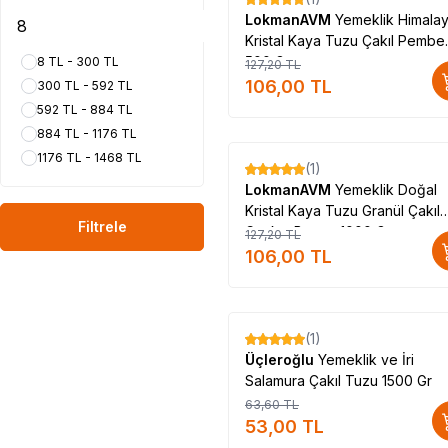
%
17
LokmanAVM
Yemeklik Himala
Kristal Kaya Tuzu Çakıl Pembe
500 Gr
8 TL - 300 TL
127,20
TL
106,00
TL
300 TL - 592 TL
592 TL - 884 TL
884 TL - 1176 TL
1176 TL - 1468 TL
(1)
%
17
LokmanAVM
Yemeklik Doğal
Kristal Kaya Tuzu Granül Çakıl
Filtrele
Çankırı Beyaz 1000 Gr
127,20
TL
106,00
TL
(1)
%
17
Üçleroğlu
Yemeklik ve İri
Salamura Çakıl Tuzu 1500 Gr
63,60
TL
53,00
TL