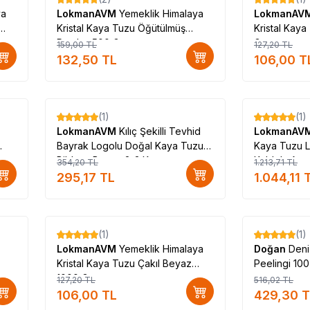
%
17
%
17
ya
LokmanAVM
Yemeklik Himalaya
LokmanAV
Kristal Kaya Tuzu Öğütülmüş
Kristal Kay
Pembe 500 Gr
Gr
159,00
TL
127,20
TL
132,50
TL
106,00
T
(1)
(1)
%
17
%
14
LokmanAVM
Kılıç Şekilli Tevhid
LokmanAV
Bayrak Logolu Doğal Kaya Tuzu
Kaya Tuzu L
Biblosu Beyaz 2-3 Kg
Kablolu Amp
354,20
TL
1.213,71
TL
295,17
TL
1.044,11
T
(1)
(1)
%
17
%
17
LokmanAVM
Yemeklik Himalaya
Doğan
Deni
Kristal Kaya Tuzu Çakıl Beyaz
Peelingi 10
1000 Gr
127,20
TL
516,02
TL
106,00
TL
429,30
T