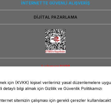
İNTERNETTE GÜVENLİ ALIŞVERİŞ
DİJİTAL PAZARLAMA
LokmanAVM
lmek için
(KVKK)
kişisel verileriniz yasal düzenlemelere uyg
li detaylı bilgi almak için
Gizlilik ve Güvenlik
Politikamızı
ernet sitemizin çalışması için gerekli çerezler kullanılacaktı