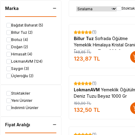
Marka
Stoktak
Bağdat Baharat
(5)
(1)
Billur Tuz
(2)
%
17
Billur Tuz
Sofrada Öğütme
Biotuz
(4)
Yemeklik Himalaya Kristal Gran
Doğan
(2)
Doğal Kaya Tuzu 200 Gr
148,65
TL
Himasalt
(4)
Değirmenli
123,87
TL
LokmanAVM
(124)
Saygın
(3)
Üçleroğlu
(2)
(1)
%
17
LokmanAVM
Yemeklik Öğütül
Stoktakiler
Deniz Tuzu Beyaz 1000 Gr
Yeni Ürünler
159,00
TL
İndirimli Ürünler
132,50
TL
Fiyat Aralığı
(1)