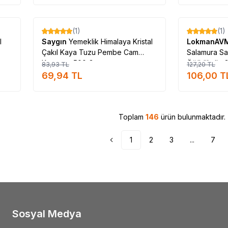
Tükendi
(1)
(1)
%
17
%
17
l
Saygın
Yemeklik Himalaya Kristal
LokmanAV
Çakıl Kaya Tuzu Pembe Cam
Salamura Sal
Kavanoz 500 Gr
Öğütülmüş G
83,93
TL
127,20
TL
10.000 Gr
69,94
TL
106,00
T
Toplam
146
ürün bulunmaktadır.
1
2
3
...
7
Sosyal Medya