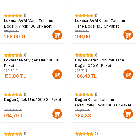
(1)
(1)
%
17
%
17
LokmanAVM
Marul Tohumu
LokmanAVM
Keten Tohumu
Doğal Kıvırcık 100 Gr Paket
Tane Doğal 100 Gr Paket
318,00
TL
127,20
TL
265,00
TL
106,00
TL
(1)
(1)
%
17
%
17
LokmanAVM
Çiçek Unu 100 Gr
Doğan
Keten Tohumu Tane
Paket
Doğal 1000 Gr Paket
190,80
TL
223,71
TL
159,00
TL
186,43
TL
(1)
(1)
%
15
%
17
Doğan
Çiçek Unu 1000 Gr Paket
Doğan
Keten Tohumu
Öğütülmüş Doğal 1000 Gr Paket
1.076,97
TL
341,85
TL
914,79
TL
284,88
TL
(1)
(2)
%
15
%
17