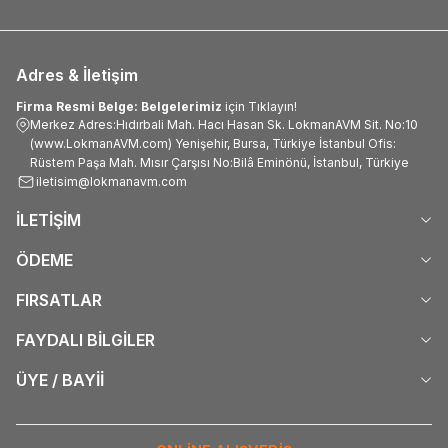
Adres & İletişim
Firma Resmi Belge: Belgelerimiz
için Tıklayın!
Merkez Adres:Hıdırbali Mah. Hacı Hasan Sk. LokmanAVM Sit. No:10
(www.LokmanAVM.com) Yenişehir, Bursa, Türkiye İstanbul Ofis:
Rüstem Paşa Mah. Mısır Çarşısı No:Bilâ Eminönü, İstanbul, Türkiye
iletisim@lokmanavm.com
İLETİŞİM
ÖDEME
FIRSATLAR
FAYDALI BİLGİLER
ÜYE / BAYİİ