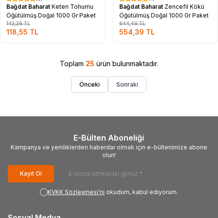
%
17
%
14
Bağdat Baharat
Keten Tohumu
Bağdat Baharat
Zencefil Kökü
Öğütülmüş Doğal 1000 Gr Paket
Öğütülmüş Doğal 1000 Gr Paket
142,26
TL
644,49
TL
118,55
TL
554,39
TL
Toplam
25
ürün bulunmaktadır.
Önceki
Sonraki
E-Bülten Aboneliği
Kampanya ve yeniliklerden haberdar olmak için e-bültenimize abone
olun!
Kayıt Ol
KVKK Sözleşmesi'ni
okudum, kabul ediyorum.
Sosyal Medya