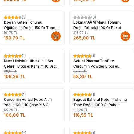
(3)
(0)
%
17
%
17
Doğan
Keten Tohumu
LokmanAVM
Marul Tohumu
Öğütülmüş Doğal 150 Gr Teneke
Doğal Göbekli 100 Gr Paket
Kutu
191,75
TL
318,00
TL
159,79
TL
265,00
TL
Tükendi
Tükendi
(1)
(1)
%
17
%
17
Nurs
Hibiskür Hibisküslü Acı
Actuel Pharma
TooBee
Çehreli Bitkisel Karışım 10 Gr x
Curcumin Powder Bitkisel
30 Saşe
131,14
TL
Karışım Yoğurt Kürü 200 Gr
69,96
TL
109,29
TL
58,30
TL
Tükendi
Tükendi
(1)
(1)
%
17
%
17
Curcumin
Herbal Food Altın
Bağdat Baharat
Keten Tohumu
Yoğurt Kürü 10 Şase X 6 Gr
Tane Doğal 1000 Gr Paket
127,20
TL
142,26
TL
106,00
TL
118,55
TL
Tükendi
Tükendi
(2)
(1)