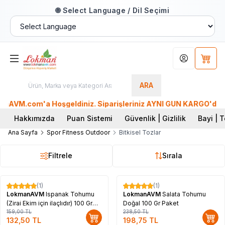
🌐 Select Language / Dil Seçimi
Hesabım
Sepet
ARA
VM.com'a Hoşgeldiniz. Siparişleriniz AYNI GÜN KARGO'da. Tüm 
Hakkımızda
Puan Sistemi
Güvenlik | Gizlilik
Bayi | T
Ana Sayfa
Spor Fitness Outdoor
Bitkisel Tozlar
Filtrele
Sırala
(1)
(1)
%
17
%
17
LokmanAVM
Ispanak Tohumu
LokmanAVM
Salata Tohumu
(Zirai Ekim için ilaçlıdır) 100 Gr
Doğal 100 Gr Paket
Paket
159,00
TL
238,50
TL
132,50
TL
198,75
TL