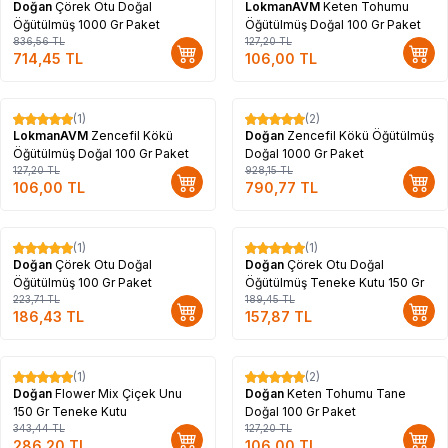
Doğan
Çörek Otu Doğal
LokmanAVM
Keten Tohumu
Öğütülmüş 1000 Gr Paket
Öğütülmüş Doğal 100 Gr Paket
836,56
TL
127,20
TL
714,45
TL
106,00
TL
(1)
(2)
%
17
%
15
LokmanAVM
Zencefil Kökü
Doğan
Zencefil Kökü Öğütülmüş
Öğütülmüş Doğal 100 Gr Paket
Doğal 1000 Gr Paket
127,20
TL
928,15
TL
106,00
TL
790,77
TL
(1)
(1)
%
17
%
17
Doğan
Çörek Otu Doğal
Doğan
Çörek Otu Doğal
Öğütülmüş 100 Gr Paket
Öğütülmüş Teneke Kutu 150 Gr
223,71
TL
189,45
TL
186,43
TL
157,87
TL
(1)
(2)
%
17
%
17
Doğan
Flower Mix Çiçek Unu
Doğan
Keten Tohumu Tane
150 Gr Teneke Kutu
Doğal 100 Gr Paket
343,44
TL
127,20
TL
286,20
TL
106,00
TL