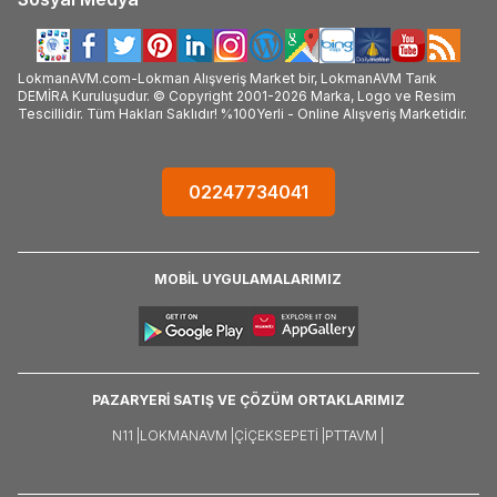
LokmanAVM.com-Lokman Alışveriş Market bir, LokmanAVM Tarık
DEMİRA Kuruluşudur. © Copyright 2001-2026 Marka, Logo ve Resim
Tescillidir. Tüm Hakları Saklıdır! %100Yerli - Online Alışveriş Marketidir.
02247734041
MOBİL UYGULAMALARIMIZ
PAZARYERİ SATIŞ VE ÇÖZÜM ORTAKLARIMIZ
N11 |
LOKMANAVM |
ÇIÇEKSEPETI |
PTTAVM |