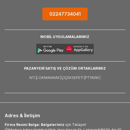
02247734041
MOBİL UYGULAMALARIMIZ
PAZARYERİ SATIŞ VE ÇÖZÜM ORTAKLARIMIZ
N11 |
LOKMANAVM |
ÇIÇEKSEPETI |
PTTAVM |
Adres & İletişim
Firma Resmi Belge: Belgelerimiz
için Tıklayın!
Merkez Adres:Hıdırbali Mah. Hacı Hasan Sk. LokmanAVM Sit. No:10