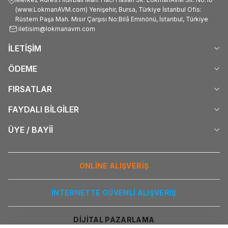
(www.LokmanAVM.com) Yenişehir, Bursa, Türkiye İstanbul Ofis:
Rüstem Paşa Mah. Mısır Çarşısı No:Bilâ Eminönü, İstanbul, Türkiye
iletisim@lokmanavm.com
İLETİŞİM
ÖDEME
FIRSATLAR
FAYDALI BİLGİLER
ÜYE / BAYİİ
ONLİNE ALIŞVERİŞ
İNTERNETTE GÜVENLİ ALIŞVERİŞ
DİJİTAL PAZARLAMA