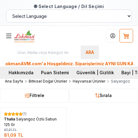
🌐 Select Language / Dil Seçimi
Hesabım
Sepet
ARA
LokmanAVM.com'a Hoşgeldiniz. Siparişleriniz AYNI GÜN KARGO'd
Hakkımızda
Puan Sistemi
Güvenlik | Gizlilik
Bayi | T
Ana Sayfa
Bitkisel Doğal Ürünler
Hayvansal Ürünler
Salyangoz
Filtrele
Sırala
Tükendi
(1)
%
17
Thalia
Salyangoz Özlü Sabun
125 Gr
97,31
TL
81,09
TL