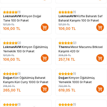
(1)
(1)
%
17
%
17
LokmanAVM
Kimyon Doğal
LokmanAVM
Köfte Baharatı Saf
Tane 100 Gr Paket
Baharat Karışımı 100 Gr Paket
127,20
TL
127,20
TL
106,00
TL
106,00
TL
(2)
(2)
%
17
%
17
LokmanAVM
Kimyon Öğütülmüş
Themra
Mesir Macunnu Bitkisel
Yemeklik 100 Gr Paket
Karşımlı 420 Gr
127,20
TL
309,29
TL
106,00
TL
257,74
TL
(1)
(1)
%
17
%
14
Doğan
Köri Öğütülmüş Baharat
Doğan
Kimyon Öğütülmüş
Karışımı Küri Curry 1000 Gr Paket
Yemeklik 1000 Gr Paket
318,00
TL
722,08
TL
265,00
TL
619,05
TL
(1)
(1)
%
17
%
17