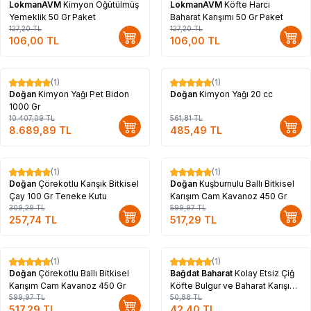
LokmanAVM
Kimyon Öğütülmüş
LokmanAVM
Köfte Harcı
Yemeklik 50 Gr Paket
Baharat Karışımı 50 Gr Paket
127,20
TL
127,20
TL
106,00
TL
106,00
TL
(1)
(1)
%
17
%
14
Doğan
Kimyon Yağı Pet Bidon
Doğan
Kimyon Yağı 20 cc
1000 Gr
10.407,09
TL
561,81
TL
8.689,89
TL
485,49
TL
(1)
(1)
%
17
%
14
Doğan
Çörekotlu Karışık Bitkisel
Doğan
Kuşburnulu Ballı Bitkisel
Çay 100 Gr Teneke Kutu
Karışım Cam Kavanoz 450 Gr
309,29
TL
599,97
TL
257,74
TL
517,29
TL
Tükendi
(1)
(1)
%
14
%
17
Doğan
Çörekotlu Ballı Bitkisel
Bağdat Baharat
Kolay Etsiz Çiğ
Karışım Cam Kavanoz 450 Gr
Köfte Bulgur ve Baharat Karışımı
599,97
TL
4 Kişilik 120 Gr Paket
50,88
TL
517,29
TL
42,40
TL