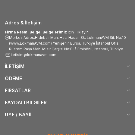
Adres & İletişim
Firma Resmi Belge: Belgelerimiz
için Tıklayın!
Merkez Adres:Hıdırbali Mah. Hacı Hasan Sk. LokmanAVM Sit. No:10
(www.LokmanAVM.com) Yenişehir, Bursa, Türkiye İstanbul Ofis:
Rüstem Paşa Mah. Mısır Çarşısı No:Bilâ Eminönü, İstanbul, Türkiye
iletisim@lokmanavm.com
İLETİŞİM
ÖDEME
FIRSATLAR
FAYDALI BİLGİLER
ÜYE / BAYİİ