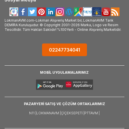
LokmanAVM.com-Lokman Alışveriş Market bir, LokmanAVM Tarık
DEMİRA Kuruluşudur. © Copyright 2001-2026 Marka, Logo ve Resim
Tescillidir. Tüm Hakları Saklıdır! %100Yerli - Online Alışveriş Marketidir.
02247734041
MOBİL UYGULAMALARIMIZ
PAZARYERİ SATIŞ VE ÇÖZÜM ORTAKLARIMIZ
N11 |
LOKMANAVM |
ÇIÇEKSEPETI |
PTTAVM |