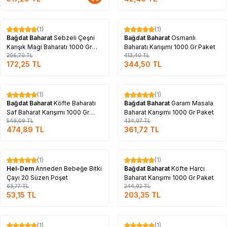
Tükendi
Tükendi
(1)
(1)
%
17
%
17
Bağdat Baharat
Sebzeli Çeşni
Bağdat Baharat
Osmanlı
Karışık Magi Baharatı 1000 Gr
Baharatı Karışımı 1000 Gr Paket
Paket
206,70
TL
413,40
TL
172,25
TL
344,50
TL
Tükendi
Tükendi
(1)
(1)
%
14
%
17
Bağdat Baharat
Köfte Baharatı
Bağdat Baharat
Garam Masala
Saf Baharat Karışımı 1000 Gr
Baharat Karışımı 1000 Gr Paket
Paket
549,09
TL
434,07
TL
474,89
TL
361,72
TL
Tükendi
Tükendi
(1)
(1)
%
17
%
17
Hel-Dem
Anneden Bebeğe Bitki
Bağdat Baharat
Köfte Harcı
Çayı 20 Süzen Poşet
Baharat Karışımı 1000 Gr Paket
63,77
TL
244,02
TL
53,15
TL
203,35
TL
Tükendi
Tükendi
(1)
(1)