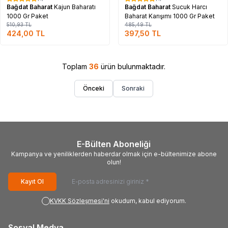
%
17
%
18
Bağdat Baharat
Kajun Baharatı
Bağdat Baharat
Sucuk Harcı
1000 Gr Paket
Baharat Karışımı 1000 Gr Paket
510,93
TL
485,49
TL
424,00
TL
397,50
TL
Toplam
36
ürün bulunmaktadır.
Önceki
Sonraki
E-Bülten Aboneliği
Kampanya ve yeniliklerden haberdar olmak için e-bültenimize abone
olun!
Kayıt Ol
KVKK Sözleşmesi'ni
okudum, kabul ediyorum.
Sosyal Medya