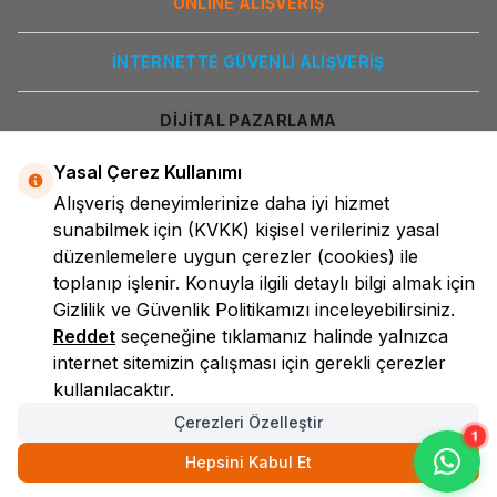
ONLİNE ALIŞVERİŞ
İNTERNETTE GÜVENLİ ALIŞVERİŞ
DİJİTAL PAZARLAMA
Yasal Çerez Kullanımı
Alışveriş deneyimlerinize daha iyi hizmet
sunabilmek için
(KVKK)
kişisel verileriniz yasal
düzenlemelere uygun çerezler (cookies) ile
toplanıp işlenir. Konuyla ilgili detaylı bilgi almak için
Gizlilik ve Güvenlik
Politikamızı inceleyebilirsiniz.
LokmanAVM
Reddet
seçeneğine tıklamanız halinde yalnızca
internet sitemizin çalışması için gerekli çerezler
kullanılacaktır.
Çerezleri Özelleştir
1
Hepsini Kabul Et