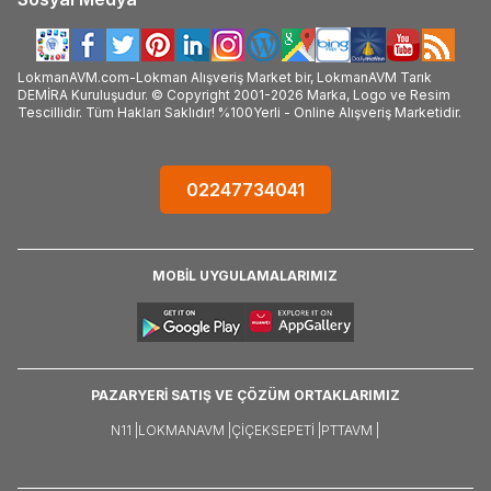
LokmanAVM.com-Lokman Alışveriş Market bir, LokmanAVM Tarık
DEMİRA Kuruluşudur. © Copyright 2001-2026 Marka, Logo ve Resim
Tescillidir. Tüm Hakları Saklıdır! %100Yerli - Online Alışveriş Marketidir.
02247734041
MOBİL UYGULAMALARIMIZ
PAZARYERİ SATIŞ VE ÇÖZÜM ORTAKLARIMIZ
N11 |
LOKMANAVM |
ÇIÇEKSEPETI |
PTTAVM |