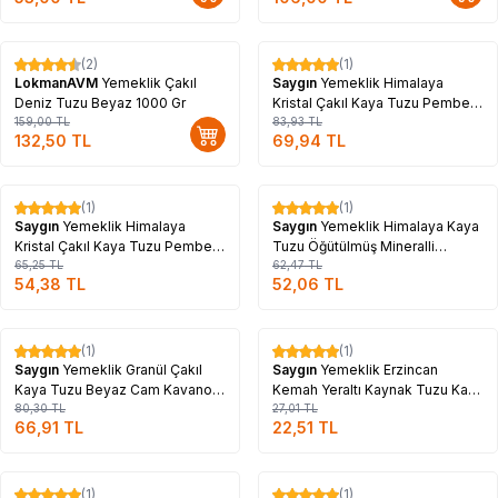
Tükendi
(2)
(1)
%
17
%
17
LokmanAVM
Yemeklik Çakıl
Saygın
Yemeklik Himalaya
Deniz Tuzu Beyaz 1000 Gr
Kristal Çakıl Kaya Tuzu Pembe
159,00
TL
Cam Kavanoz 500 Gr
83,93
TL
132,50
TL
69,94
TL
Tükendi
Tükendi
(1)
(1)
%
17
%
17
Saygın
Yemeklik Himalaya
Saygın
Yemeklik Himalaya Kaya
Kristal Çakıl Kaya Tuzu Pembe
Tuzu Öğütülmüş Mineralli
500 Gr Paket
65,25
TL
Pembe 500 Gr Paket
62,47
TL
54,38
TL
52,06
TL
Tükendi
Tükendi
(1)
(1)
%
17
%
17
Saygın
Yemeklik Granül Çakıl
Saygın
Yemeklik Erzincan
Kaya Tuzu Beyaz Cam Kavanoz
Kemah Yeraltı Kaynak Tuzu Kalın
500 Gr
80,30
TL
Öğütülmüş Beyaz 500 Gr Paket
27,01
TL
66,91
TL
22,51
TL
Tükendi
Tükendi
(1)
(1)