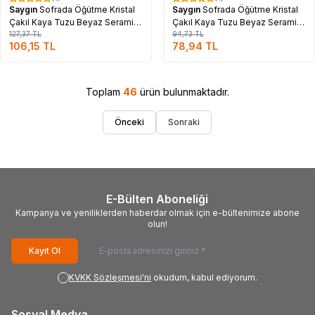
%
17
%
17
Saygın
Sofrada Öğütme Kristal
Saygın
Sofrada Öğütme Kristal
Çakıl Kaya Tuzu Beyaz Seramik
Çakıl Kaya Tuzu Beyaz Seramik
Öğütücü Değirmen 400 Gr
127,37
TL
Öğütücü Cam Değirmen 110 Gr
94,73
TL
106,15
TL
78,94
TL
Toplam
46
ürün bulunmaktadır.
Önceki
Sonraki
E-Bülten Aboneliği
Kampanya ve yeniliklerden haberdar olmak için e-bültenimize abone
olun!
Kayıt Ol
KVKK Sözleşmesi'ni
okudum, kabul ediyorum.
Sosyal Medya