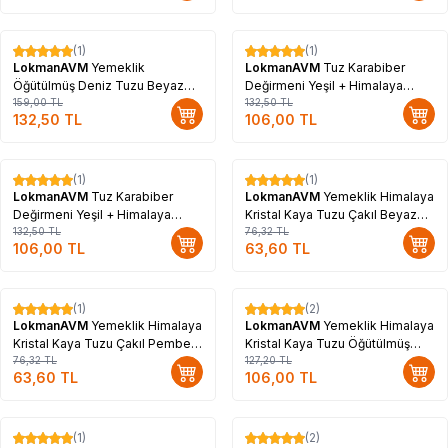
(1)
(1)
%
17
%
20
LokmanAVM
Yemeklik
LokmanAVM
Tuz Karabiber
Öğütülmüş Deniz Tuzu Beyaz
Değirmeni Yeşil + Himalaya
1000 Gr
159,00
TL
Çakıl Tuz Pembe 250 Gr
132,50
TL
132,50
TL
106,00
TL
(1)
(1)
%
20
%
17
LokmanAVM
Tuz Karabiber
LokmanAVM
Yemeklik Himalaya
Değirmeni Yeşil + Himalaya
Kristal Kaya Tuzu Çakıl Beyaz
Çakıl Tuz Beyaz 250 Gr
132,50
TL
250 Gr
76,32
TL
106,00
TL
63,60
TL
(1)
(2)
%
17
%
17
LokmanAVM
Yemeklik Himalaya
LokmanAVM
Yemeklik Himalaya
Kristal Kaya Tuzu Çakıl Pembe
Kristal Kaya Tuzu Öğütülmüş
250 Gr
76,32
TL
Beyaz 500 Gr
127,20
TL
63,60
TL
106,00
TL
(1)
(2)
%
17
%
17