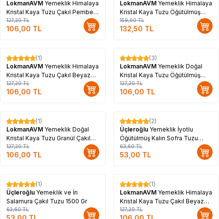
LokmanAVM
Yemeklik Himalaya
LokmanAVM
Yemeklik Himalaya
Kristal Kaya Tuzu Çakıl Pembe
Kristal Kaya Tuzu Öğütülmüş
500 Gr
127,20
TL
Pembe 500 Gr
159,00
TL
106,00
TL
132,50
TL
(1)
(3)
%
17
%
17
LokmanAVM
Yemeklik Himalaya
LokmanAVM
Yemeklik Doğal
Kristal Kaya Tuzu Çakıl Beyaz
Kristal Kaya Tuzu Öğütülmüş
500 Gr
127,20
TL
Çankırı Beyaz 1000 Gr
127,20
TL
106,00
TL
106,00
TL
(1)
(2)
%
17
%
17
LokmanAVM
Yemeklik Doğal
Üçleroğlu
Yemeklik İyotlu
Kristal Kaya Tuzu Granül Çakıl
Öğütülmüş Kalın Sofra Tuzu
Çankırı Beyaz 1000 Gr
127,20
TL
1500 Gr
63,60
TL
106,00
TL
53,00
TL
(1)
(1)
%
17
%
17
Üçleroğlu
Yemeklik ve İri
LokmanAVM
Yemeklik Himalaya
Salamura Çakıl Tuzu 1500 Gr
Kristal Kaya Tuzu Çakıl Beyaz
63,60
TL
1000 Gr
127,20
TL
53,00
TL
106,00
TL