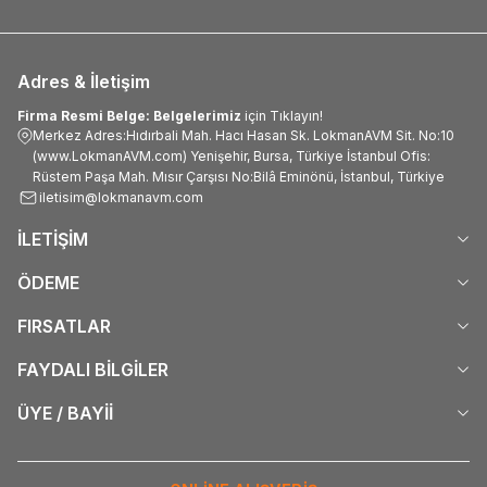
Adres & İletişim
Firma Resmi Belge: Belgelerimiz
için Tıklayın!
Merkez Adres:Hıdırbali Mah. Hacı Hasan Sk. LokmanAVM Sit. No:10
(www.LokmanAVM.com) Yenişehir, Bursa, Türkiye İstanbul Ofis:
Rüstem Paşa Mah. Mısır Çarşısı No:Bilâ Eminönü, İstanbul, Türkiye
iletisim@lokmanavm.com
İLETİŞİM
ÖDEME
FIRSATLAR
FAYDALI BİLGİLER
ÜYE / BAYİİ