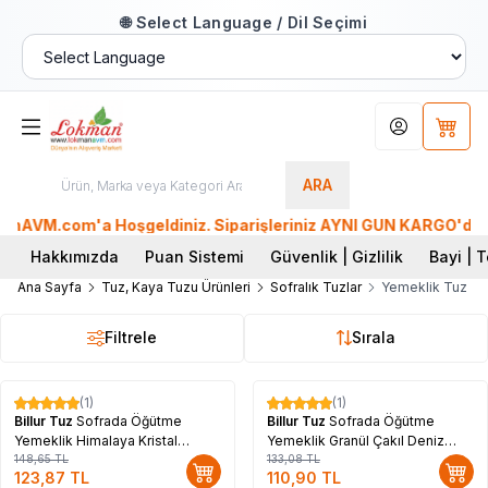
🌐 Select Language / Dil Seçimi
Hesabım
Sepet
ARA
VM.com'a Hoşgeldiniz. Siparişleriniz AYNI GÜN KARGO'da. Tüm 
Hakkımızda
Puan Sistemi
Güvenlik | Gizlilik
Bayi | T
Ana Sayfa
Tuz, Kaya Tuzu Ürünleri
Sofralık Tuzlar
Yemeklik Tuz
Filtrele
Sırala
(1)
(1)
%
17
%
17
Billur Tuz
Sofrada Öğütme
Billur Tuz
Sofrada Öğütme
Yemeklik Himalaya Kristal
Yemeklik Granül Çakıl Deniz
Granül Doğal Kaya Tuzu 200 Gr
148,65
TL
Tuzu 200 Gr Değirmenli
133,08
TL
123,87
TL
110,90
TL
Değirmenli