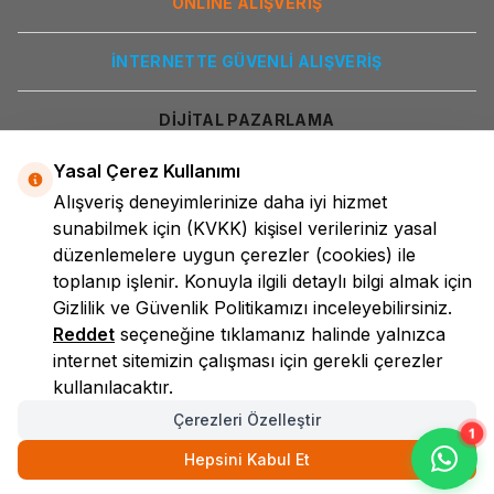
ONLİNE ALIŞVERİŞ
İNTERNETTE GÜVENLİ ALIŞVERİŞ
DİJİTAL PAZARLAMA
Yasal Çerez Kullanımı
Alışveriş deneyimlerinize daha iyi hizmet
sunabilmek için
(KVKK)
kişisel verileriniz yasal
düzenlemelere uygun çerezler (cookies) ile
toplanıp işlenir. Konuyla ilgili detaylı bilgi almak için
Gizlilik ve Güvenlik
Politikamızı inceleyebilirsiniz.
LokmanAVM
Reddet
seçeneğine tıklamanız halinde yalnızca
internet sitemizin çalışması için gerekli çerezler
kullanılacaktır.
Çerezleri Özelleştir
1
Hepsini Kabul Et