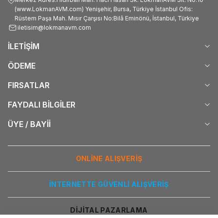
(www.LokmanAVM.com) Yenişehir, Bursa, Türkiye İstanbul Ofis:
Rüstem Paşa Mah. Mısır Çarşısı No:Bilâ Eminönü, İstanbul, Türkiye
iletisim@lokmanavm.com
İLETİŞİM
ÖDEME
FIRSATLAR
FAYDALI BİLGİLER
ÜYE / BAYİİ
ONLİNE ALIŞVERİŞ
İNTERNETTE GÜVENLİ ALIŞVERİŞ
DİJİTAL PAZARLAMA