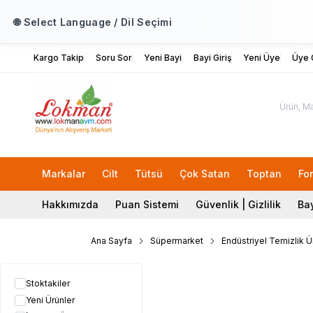
🌐 Select Language / Dil Seçimi
Kargo Takip
Soru Sor
Yeni Bayi
Bayi Giriş
Yeni Üye
Üye G
Markalar
Cilt
Tütsü
Çok Satan
Toptan
Fo
Hakkımızda
Puan Sistemi
Güvenlik | Gizlilik
Bay
Ana Sayfa
Süpermarket
Endüstriyel Temizlik Ü
Stoktakiler
Yeni Ürünler