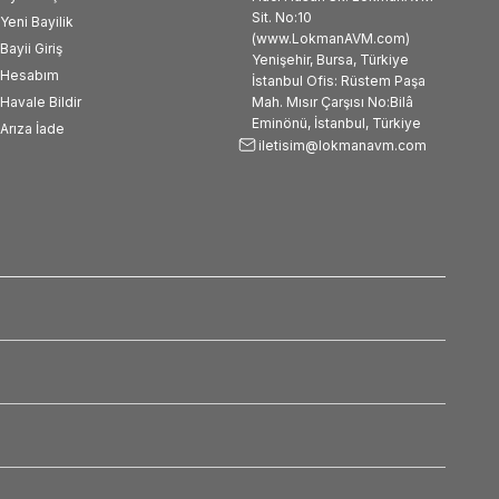
Sit. No:10
Yeni Bayilik
(www.LokmanAVM.com)
Bayii Giriş
Yenişehir, Bursa, Türkiye
Hesabım
İstanbul Ofis: Rüstem Paşa
Havale Bildir
Mah. Mısır Çarşısı No:Bilâ
Eminönü, İstanbul, Türkiye
Arıza İade
iletisim@lokmanavm.com