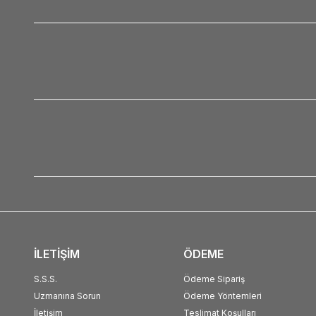
İLETİŞİM
ÖDEME
S.S.S.
Ödeme Sipariş
Uzmanına Sorun
Ödeme Yöntemleri
İletişim
Teslimat Koşulları