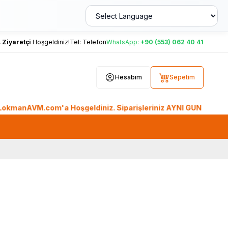
,
Ziyaretçi
Hoşgeldiniz!
Tel:
Telefon
WhatsApp:
+90 (553) 062 40 41
Hesabım
Sepetim
anAVM.com'a Hoşgeldiniz. Siparişleriniz AYNI GÜN KARGO'da. T