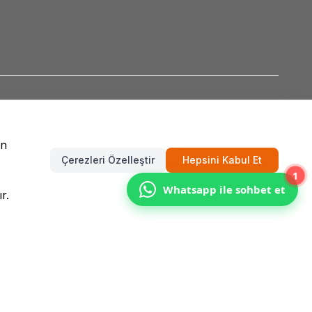
un
Çerezleri Özelleştir
Hepsini Kabul Et
1
Whatsapp ile sohbet et
r.