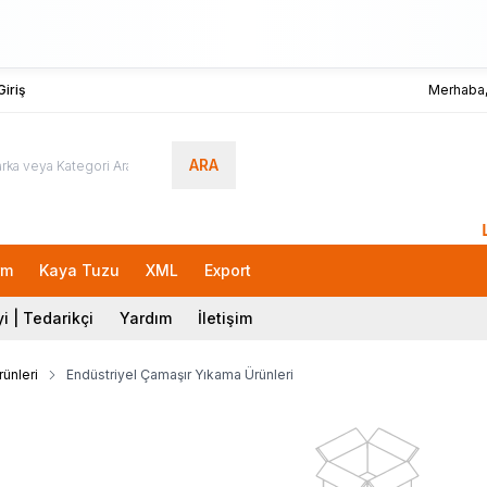
iriş
Merhaba
ARA
Lokm
rm
Kaya Tuzu
XML
Export
i | Tedarikçi
Yardım
İletişim
rünleri
Endüstriyel Çamaşır Yıkama Ürünleri