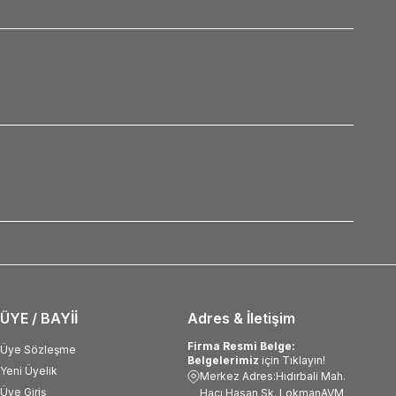
ÜYE / BAYİİ
Adres & İletişim
Firma Resmi Belge:
Üye Sözleşme
Belgelerimiz
için Tıklayın!
Yeni Üyelik
Merkez Adres:Hıdırbali Mah.
Üye Giriş
Hacı Hasan Sk. LokmanAVM