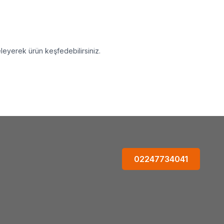
leyerek ürün keşfedebilirsiniz.
02247734041