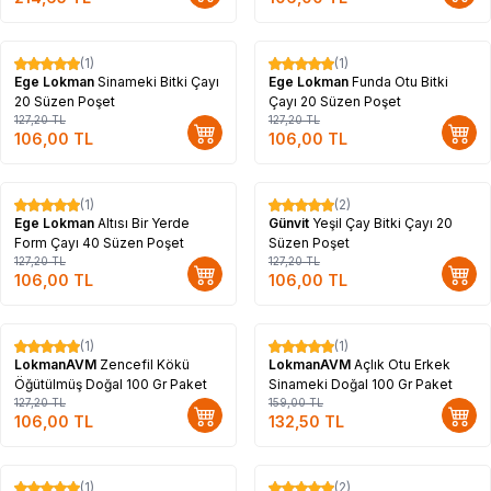
(1)
(1)
%
17
%
17
Ege Lokman
Sinameki Bitki Çayı
Ege Lokman
Funda Otu Bitki
20 Süzen Poşet
Çayı 20 Süzen Poşet
127,20
TL
127,20
TL
106,00
TL
106,00
TL
(1)
(2)
%
17
%
17
Ege Lokman
Altısı Bir Yerde
Günvit
Yeşil Çay Bitki Çayı 20
Form Çayı 40 Süzen Poşet
Süzen Poşet
127,20
TL
127,20
TL
106,00
TL
106,00
TL
(1)
(1)
%
17
%
17
LokmanAVM
Zencefil Kökü
LokmanAVM
Açlık Otu Erkek
Öğütülmüş Doğal 100 Gr Paket
Sinameki Doğal 100 Gr Paket
127,20
TL
159,00
TL
106,00
TL
132,50
TL
(1)
(2)