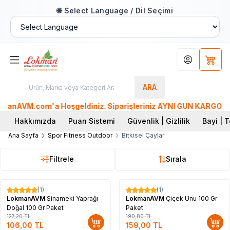
🌐 Select Language / Dil Seçimi
Hesabım
Sepet
ARA
nAVM.com'a Hoşgeldiniz. Siparişleriniz AYNI GÜN KARGO'da. Tü
Hakkımızda
Puan Sistemi
Güvenlik | Gizlilik
Bayi | T
Ana Sayfa
Spor Fitness Outdoor
Bitkisel Çaylar
Filtrele
Sırala
(1)
(1)
%
17
%
17
LokmanAVM
Sinameki Yaprağı
LokmanAVM
Çiçek Unu 100 Gr
Doğal 100 Gr Paket
Paket
127,20
TL
190,80
TL
106,00
TL
159,00
TL