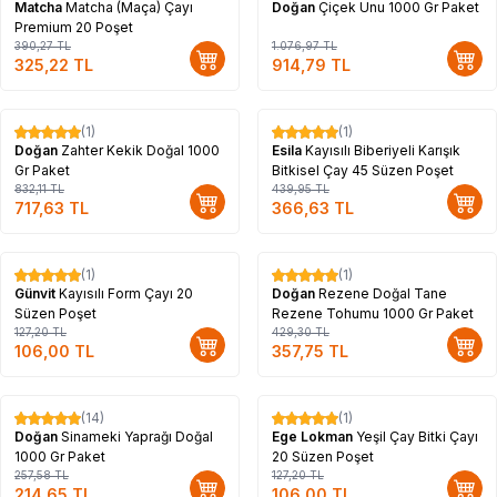
Matcha
Matcha (Maça) Çayı
Doğan
Çiçek Unu 1000 Gr Paket
Premium 20 Poşet
390,27
TL
1.076,97
TL
325,22
TL
914,79
TL
(1)
(1)
%
14
%
17
Doğan
Zahter Kekik Doğal 1000
Esila
Kayısılı Biberiyeli Karışık
Gr Paket
Bitkisel Çay 45 Süzen Poşet
832,11
TL
439,95
TL
717,63
TL
366,63
TL
(1)
(1)
%
17
%
17
Günvit
Kayısılı Form Çayı 20
Doğan
Rezene Doğal Tane
Süzen Poşet
Rezene Tohumu 1000 Gr Paket
127,20
TL
429,30
TL
106,00
TL
357,75
TL
(14)
(1)
%
17
%
17
Doğan
Sinameki Yaprağı Doğal
Ege Lokman
Yeşil Çay Bitki Çayı
1000 Gr Paket
20 Süzen Poşet
257,58
TL
127,20
TL
214,65
TL
106,00
TL