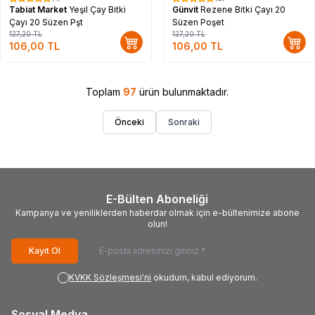
%
17
%
17
Tabiat Market
Yeşil Çay Bitki
Günvit
Rezene Bitki Çayı 20
Çayı 20 Süzen Pşt
Süzen Poşet
127,20
TL
127,20
TL
106,00
TL
106,00
TL
Toplam
97
ürün bulunmaktadır.
Önceki
Sonraki
E-Bülten Aboneliği
Kampanya ve yeniliklerden haberdar olmak için e-bültenimize abone
olun!
Kayıt Ol
KVKK Sözleşmesi'ni
okudum, kabul ediyorum.
Sosyal Medya