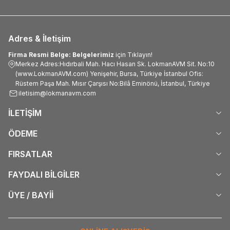
Adres & İletişim
Firma Resmi Belge: Belgelerimiz
için Tıklayın!
Merkez Adres:Hıdırbali Mah. Hacı Hasan Sk. LokmanAVM Sit. No:10
(www.LokmanAVM.com) Yenişehir, Bursa, Türkiye İstanbul Ofis:
Rüstem Paşa Mah. Mısır Çarşısı No:Bilâ Eminönü, İstanbul, Türkiye
iletisim@lokmanavm.com
İLETİŞİM
ÖDEME
FIRSATLAR
FAYDALI BİLGİLER
ÜYE / BAYİİ