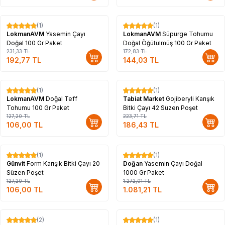
(1)
(1)
%
17
%
17
LokmanAVM
Yasemin Çayı
LokmanAVM
Süpürge Tohumu
Doğal 100 Gr Paket
Doğal Öğütülmüş 100 Gr Paket
231,33
TL
172,83
TL
192,77
TL
144,03
TL
(1)
(1)
%
17
%
17
LokmanAVM
Doğal Teff
Tabiat Market
Gojiberyli Karışık
Tohumu 100 Gr Paket
Bitki Çayı 42 Süzen Poşet
127,20
TL
223,71
TL
106,00
TL
186,43
TL
(1)
(1)
%
17
%
15
Günvit
Form Karışık Bitki Çayı 20
Doğan
Yasemin Çayı Doğal
Süzen Poşet
1000 Gr Paket
127,20
TL
1.272,01
TL
106,00
TL
1.081,21
TL
(2)
(1)
%
17
%
15