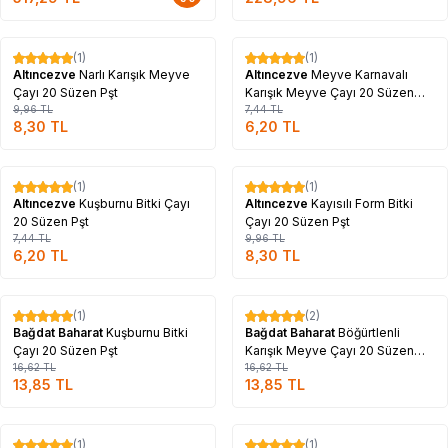
Tükendi
Tükendi
(1)
(1)
%
17
%
17
Altıncezve
Narlı Karışık Meyve
Altıncezve
Meyve Karnavalı
Çayı 20 Süzen Pşt
Karışık Meyve Çayı 20 Süzen
9,96
TL
Pşt
7,44
TL
8,30
TL
6,20
TL
Tükendi
Tükendi
(1)
(1)
%
17
%
17
Altıncezve
Kuşburnu Bitki Çayı
Altıncezve
Kayısılı Form Bitki
20 Süzen Pşt
Çayı 20 Süzen Pşt
7,44
TL
9,96
TL
6,20
TL
8,30
TL
Tükendi
Tükendi
(1)
(2)
%
17
%
17
Bağdat Baharat
Kuşburnu Bitki
Bağdat Baharat
Böğürtlenli
Çayı 20 Süzen Pşt
Karışık Meyve Çayı 20 Süzen
16,62
TL
Pşt
16,62
TL
13,85
TL
13,85
TL
Tükendi
Tükendi
(1)
(1)