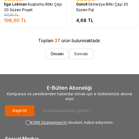
%
17
Ege Lokman
Kuşburnu Bitki Çayı
Günvit
Ekinezya Bitki Çayı 20
20 Süzen Poşet
Süzen Pşt
127,20
TL
106,00
TL
4,68
TL
Toplam
37
ürün bulunmaktadır.
Önceki
Sonraki
E-Bülten Aboneliği
Kampanya ve yeniliklerden haberdar olmak için e-bültenimize abone
olun!
Kayıt Ol
KVKK Sözleşmesi'ni
okudum, kabul ediyorum.
Sosyal Medya