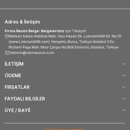
Adres & İletişim
Firma Resmi Belge: Belgelerimiz
için Tıklayın!
Merkez Adres:Hıdırbali Mah. Hacı Hasan Sk. LokmanAVM Sit. No:10
(www.LokmanAVM.com) Yenişehir, Bursa, Türkiye İstanbul Ofis:
Rüstem Paşa Mah. Mısır Çarşısı No:Bilâ Eminönü, İstanbul, Türkiye
iletisim@lokmanavm.com
İLETİŞİM
ÖDEME
FIRSATLAR
FAYDALI BİLGİLER
ÜYE / BAYİİ