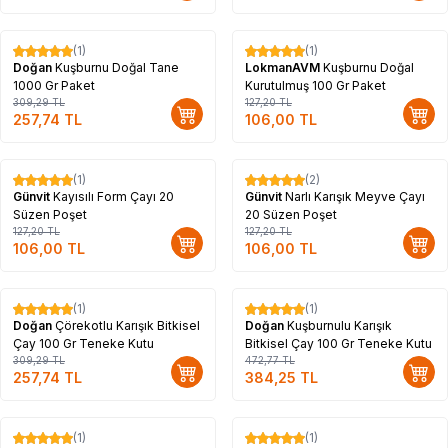
(1)
(1)
%
17
%
17
Doğan
Kuşburnu Doğal Tane
LokmanAVM
Kuşburnu Doğal
1000 Gr Paket
Kurutulmuş 100 Gr Paket
309,29
TL
127,20
TL
257,74
TL
106,00
TL
(1)
(2)
%
17
%
17
Günvit
Kayısılı Form Çayı 20
Günvit
Narlı Karışık Meyve Çayı
Süzen Poşet
20 Süzen Poşet
127,20
TL
127,20
TL
106,00
TL
106,00
TL
(1)
(1)
%
17
%
19
Doğan
Çörekotlu Karışık Bitkisel
Doğan
Kuşburnulu Karışık
Çay 100 Gr Teneke Kutu
Bitkisel Çay 100 Gr Teneke Kutu
309,29
TL
472,77
TL
257,74
TL
384,25
TL
(1)
(1)
%
17
%
14