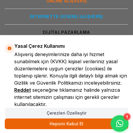
ONLİNE ALIŞVERİŞ
İNTERNETTE GÜVENLİ ALIŞVERİŞ
DİJİTAL PAZARLAMA
Yasal Çerez Kullanımı
Alışveriş deneyimlerinize daha iyi hizmet
sunabilmek için
(KVKK)
kişisel verileriniz yasal
düzenlemelere uygun çerezler (cookies) ile
toplanıp işlenir. Konuyla ilgili detaylı bilgi almak için
Gizlilik ve Güvenlik
Politikamızı inceleyebilirsiniz.
LokmanAVM
Reddet
seçeneğine tıklamanız halinde yalnızca
internet sitemizin çalışması için gerekli çerezler
kullanılacaktır.
Çerezleri Özelleştir
1
Hepsini Kabul Et