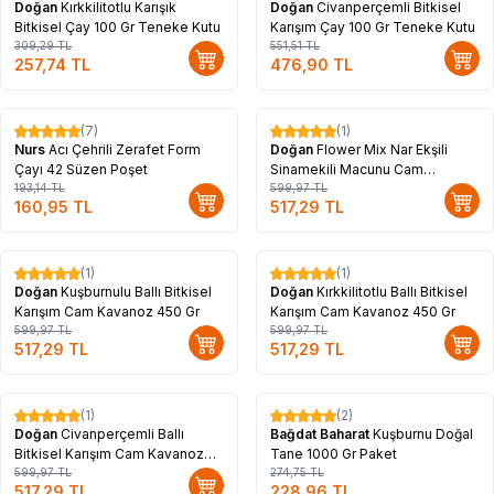
Doğan
Kırkkilitotlu Karışık
Doğan
Civanperçemli Bitkisel
Bitkisel Çay 100 Gr Teneke Kutu
Karışım Çay 100 Gr Teneke Kutu
309,29
TL
551,51
TL
257,74
TL
476,90
TL
(7)
(1)
%
17
%
14
Nurs
Acı Çehrili Zerafet Form
Doğan
Flower Mix Nar Ekşili
Çayı 42 Süzen Poşet
Sinamekili Macunu Cam
193,14
TL
Kavanoz 450 Gr
599,97
TL
160,95
TL
517,29
TL
(1)
(1)
%
14
%
14
Doğan
Kuşburnulu Ballı Bitkisel
Doğan
Kırkkilitotlu Ballı Bitkisel
Karışım Cam Kavanoz 450 Gr
Karışım Cam Kavanoz 450 Gr
599,97
TL
599,97
TL
517,29
TL
517,29
TL
Tükendi
(1)
(2)
%
14
%
17
Doğan
Civanperçemli Ballı
Bağdat Baharat
Kuşburnu Doğal
Bitkisel Karışım Cam Kavanoz
Tane 1000 Gr Paket
450 Gr
599,97
TL
274,75
TL
517,29
TL
228,96
TL