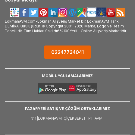
LokmanAVM.com-Lokman Alışveriş Market bir, LokmanAVM Tarık
DEMİRA Kuruluşudur. © Copyright 2001-2026 Marka, Logo ve Resim
Tescillidir. Tüm Hakları Saklıdır! %100Yerli - Online Alışveriş Marketidir.
02247734041
MOBİL UYGULAMALARIMIZ
PAZARYERİ SATIŞ VE ÇÖZÜM ORTAKLARIMIZ
N11 |
LOKMANAVM |
ÇIÇEKSEPETI |
PTTAVM |