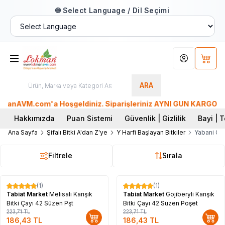
🌐 Select Language / Dil Seçimi
Hesabım
Sepet
ARA
nAVM.com'a Hoşgeldiniz. Siparişleriniz AYNI GÜN KARGO'da. Tü
Hakkımızda
Puan Sistemi
Güvenlik | Gizlilik
Bayi | T
Ana Sayfa
Şifalı Bitki A'dan Z'ye
Y Harfi Başlayan Bitkiler
Yabani Gül
Filtrele
Sırala
(1)
(1)
%
17
%
17
Tabiat Market
Melisalı Karışık
Tabiat Market
Gojiberyli Karışık
Bitki Çayı 42 Süzen Pşt
Bitki Çayı 42 Süzen Poşet
223,71
TL
223,71
TL
186,43
TL
186,43
TL