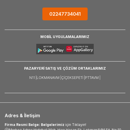
02247734041
MOBİL UYGULAMALARIMIZ
PAZARYERİ SATIŞ VE ÇÖZÜM ORTAKLARIMIZ
N11 |
LOKMANAVM |
ÇIÇEKSEPETI |
PTTAVM |
Adres & İletişim
Firma Resmi Belge: Belgelerimiz
için Tıklayın!
Merkez Adres:Hıdırbali Mah. Hacı Hasan Sk. LokmanAVM Sit. No:10