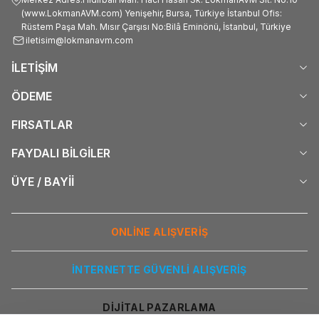
(www.LokmanAVM.com) Yenişehir, Bursa, Türkiye İstanbul Ofis:
Rüstem Paşa Mah. Mısır Çarşısı No:Bilâ Eminönü, İstanbul, Türkiye
iletisim@lokmanavm.com
İLETİŞİM
ÖDEME
FIRSATLAR
FAYDALI BİLGİLER
ÜYE / BAYİİ
ONLİNE ALIŞVERİŞ
İNTERNETTE GÜVENLİ ALIŞVERİŞ
DİJİTAL PAZARLAMA