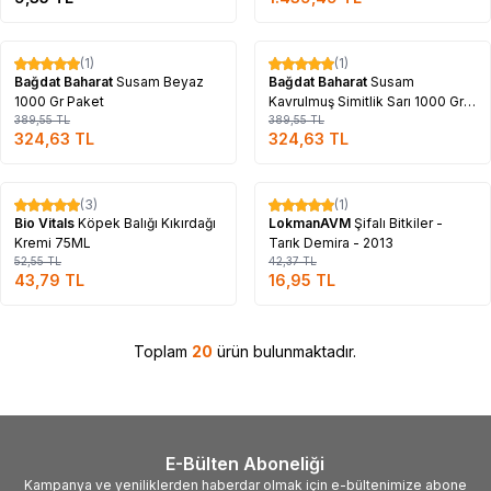
Tükendi
Tükendi
(1)
(1)
%
17
%
17
Bağdat Baharat
Susam Beyaz
Bağdat Baharat
Susam
1000 Gr Paket
Kavrulmuş Simitlik Sarı 1000 Gr
389,55
TL
Paket
389,55
TL
324,63
TL
324,63
TL
Tükendi
Tükendi
(3)
(1)
%
17
%
60
Bio Vitals
Köpek Balığı Kıkırdağı
LokmanAVM
Şifalı Bitkiler -
Kremi 75ML
Tarık Demira - 2013
52,55
TL
42,37
TL
43,79
TL
16,95
TL
Toplam
20
ürün bulunmaktadır.
E-Bülten Aboneliği
Kampanya ve yeniliklerden haberdar olmak için e-bültenimize abone