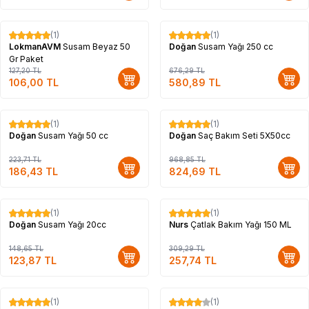
(1)
(1)
%
17
%
14
LokmanAVM
Susam Beyaz 50
Doğan
Susam Yağı 250 cc
Gr Paket
127,20
TL
676,29
TL
106,00
TL
580,89
TL
(1)
(1)
%
17
%
15
Doğan
Susam Yağı 50 cc
Doğan
Saç Bakım Seti 5X50cc
223,71
TL
968,85
TL
186,43
TL
824,69
TL
(1)
(1)
%
17
%
17
Doğan
Susam Yağı 20cc
Nurs
Çatlak Bakım Yağı 150 ML
148,65
TL
309,29
TL
123,87
TL
257,74
TL
(1)
(1)
%
17
%
17