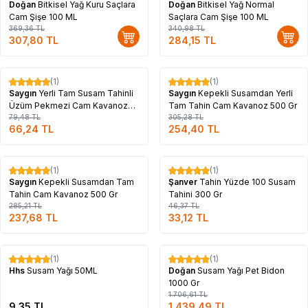
Doğan
Bitkisel Yağ Kuru Saçlara
Doğan
Bitkisel Yağ Normal
Cam Şişe 100 ML
Saçlara Cam Şişe 100 ML
369,36
TL
340,98
TL
307,80
TL
284,15
TL
Tükendi
Tükendi
(1)
(1)
%
17
%
17
Saygın
Yerli Tam Susam Tahinli
Saygın
Kepekli Susamdan Yerli
Üzüm Pekmezi Cam Kavanoz
Tam Tahin Cam Kavanoz 500 Gr
300 Gr
79,48
TL
305,28
TL
66,24
TL
254,40
TL
Tükendi
Tükendi
(1)
(1)
%
17
%
29
Saygın
Kepekli Susamdan Tam
Şanver
Tahin Yüzde 100 Susam
Tahin Cam Kavanoz 500 Gr
Tahini 300 Gr
285,21
TL
46,37
TL
237,68
TL
33,12
TL
Tükendi
Tükendi
(1)
(1)
%
16
Hhs
Susam Yağı 50ML
Doğan
Susam Yağı Pet Bidon
1000 Gr
1.706,61
TL
9,35
TL
1.439,49
TL