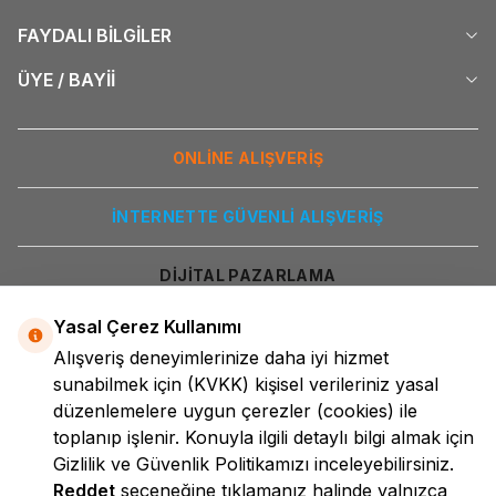
FAYDALI BİLGİLER
ÜYE / BAYİİ
ONLİNE ALIŞVERİŞ
İNTERNETTE GÜVENLİ ALIŞVERİŞ
DİJİTAL PAZARLAMA
Yasal Çerez Kullanımı
Alışveriş deneyimlerinize daha iyi hizmet
sunabilmek için
(KVKK)
kişisel verileriniz yasal
düzenlemelere uygun çerezler (cookies) ile
toplanıp işlenir. Konuyla ilgili detaylı bilgi almak için
Gizlilik ve Güvenlik
Politikamızı inceleyebilirsiniz.
LokmanAVM
Reddet
seçeneğine tıklamanız halinde yalnızca