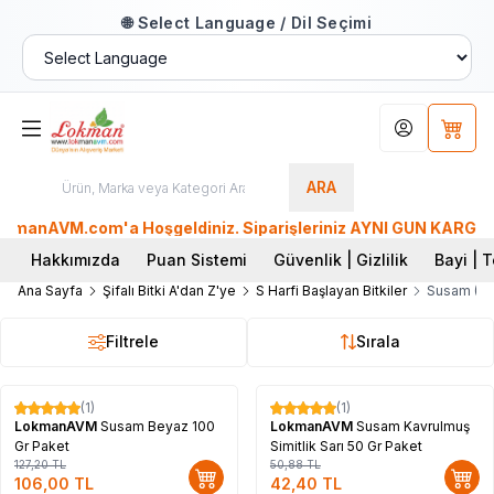
🌐 Select Language / Dil Seçimi
Hesabım
Sepet
ARA
anAVM.com'a Hoşgeldiniz. Siparişleriniz AYNI GÜN KARGO'da. T
Hakkımızda
Puan Sistemi
Güvenlik | Gizlilik
Bayi | T
Ana Sayfa
Şifalı Bitki A'dan Z'ye
S Harfi Başlayan Bitkiler
Susam (Sa
Filtrele
Sırala
(1)
(1)
%
17
%
17
LokmanAVM
Susam Beyaz 100
LokmanAVM
Susam Kavrulmuş
Gr Paket
Simitlik Sarı 50 Gr Paket
127,20
TL
50,88
TL
106,00
TL
42,40
TL