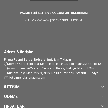
PAZARYERİ SATIŞ VE ÇÖZÜM ORTAKLARIMIZ
N11 |
LOKMANAVM |
ÇIÇEKSEPETI |
PTTAVM |
Adres & İletişim
Firma Resmi Belge: Belgelerimiz
için Tıklayın!
Merkez Adres:Hıdırbali Mah. Hacı Hasan Sk. LokmanAVM Sit. No:10
(www.LokmanAVM.com) Yenişehir, Bursa, Türkiye İstanbul Ofis:
Rüstem Paşa Mah. Mısır Çarşısı No:Bilâ Eminönü, İstanbul, Türkiye
iletisim@lokmanavm.com
İLETİŞİM
ÖDEME
FIRSATLAR