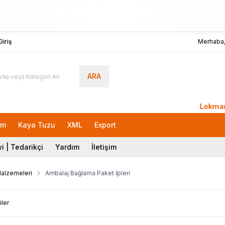
iriş
Merhaba
ARA
LokmanAVM.c
rm
Kaya Tuzu
XML
Export
i | Tedarikçi
Yardım
İletişim
Malzemeleri
Ambalaj Bağlama Paket İpleri
iler