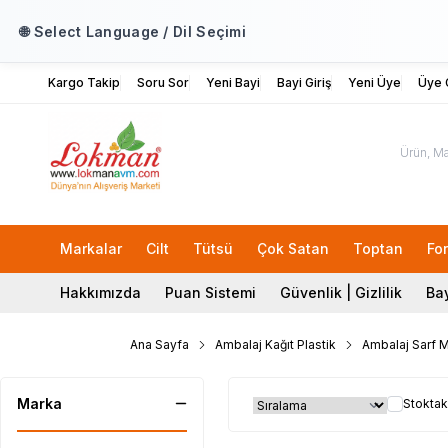
🌐 Select Language / Dil Seçimi
Kargo Takip
Soru Sor
Yeni Bayi
Bayi Giriş
Yeni Üye
Üye G
Markalar
Cilt
Tütsü
Çok Satan
Toptan
Fo
Hakkımızda
Puan Sistemi
Güvenlik | Gizlilik
Bay
Ana Sayfa
Ambalaj Kağıt Plastik
Ambalaj Sarf 
Marka
Stoktak