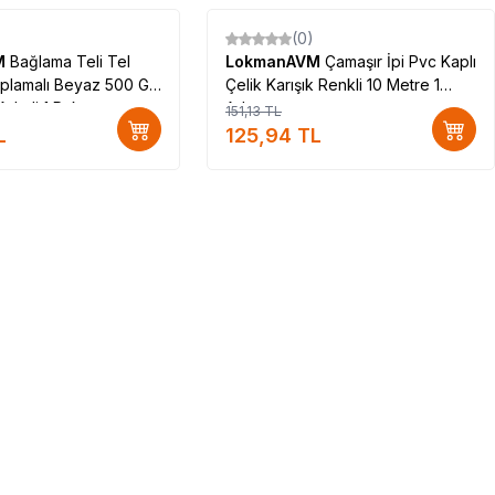
(0)
%
17
M
Bağlama Teli Tel
LokmanAVM
Çamaşır İpi Pvc Kaplı
aplamalı Beyaz 500 Gr
Çelik Karışık Renkli 10 Metre 1
Adetli 1 Paket
Adet
151,13
TL
L
125,94
TL