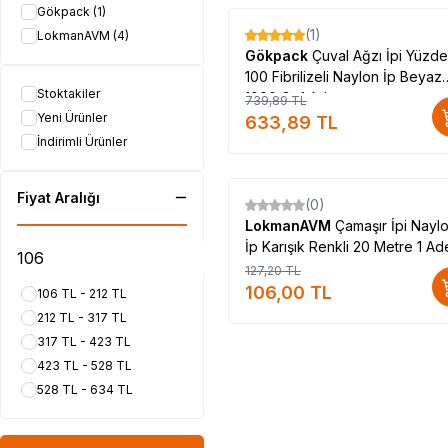
Gökpack
(1)
(1)
LokmanAVM
(4)
%
14
Gökpack
Çuval Ağzı İpi Yüzde
100 Fibrilizeli Naylon İp Beyaz
Stoktakiler
1000 Gr 1 Adet
739,89
TL
Yeni Ürünler
633,89
TL
İndirimli Ürünler
Fiyat Aralığı
(0)
%
17
LokmanAVM
Çamaşır İpi Nayl
İp Karışık Renkli 20 Metre 1 Ad
127,20
TL
106,00
TL
106 TL - 212 TL
212 TL - 317 TL
317 TL - 423 TL
423 TL - 528 TL
528 TL - 634 TL