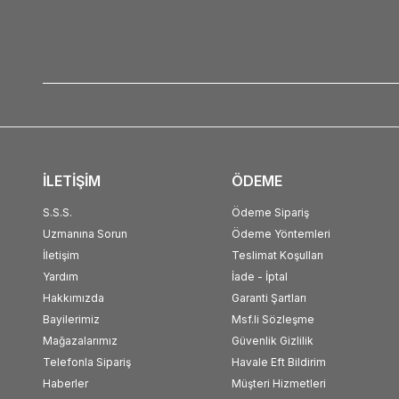
İLETİŞİM
ÖDEME
S.S.S.
Ödeme Sipariş
Uzmanına Sorun
Ödeme Yöntemleri
İletişim
Teslimat Koşulları
Yardım
İade - İptal
Hakkımızda
Garanti Şartları
Bayilerimiz
Msf.li Sözleşme
Mağazalarımız
Güvenlik Gizlilik
Telefonla Sipariş
Havale Eft Bildirim
Haberler
Müşteri Hizmetleri