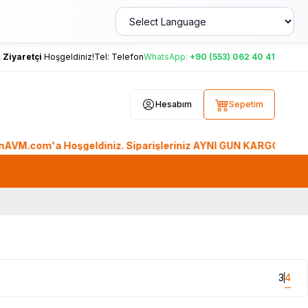
,
Ziyaretçi
Hoşgeldiniz!
Tel:
Telefon
WhatsApp:
+90 (553) 062 40 41
Hesabım
Sepetim
om'a Hoşgeldiniz. Siparişleriniz AYNI GÜN KARGO'da. Tüm Düny
3
4