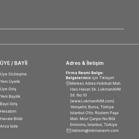
ÜYE / BAYİİ
Adres & İletişim
Firma Resmi Belge:
Üye Sözleşme
Belgelerimiz
için Tıklayın!
Yeni Üyelik
Merkez Adres:Hıdırbali Mah.
Üye Giriş
Hacı Hasan Sk. LokmanAVM
Sit. No:10
Yeni Bayilik
(www.LokmanAVM.com)
Bayii Giriş
Yenişehir, Bursa, Türkiye
Hesabım
İstanbul Ofis: Rüstem Paşa
Havale Bildir
Mah. Mısır Çarşısı No:Bilâ
Eminönü, İstanbul, Türkiye
Arıza İade
iletisim@lokmanavm.com