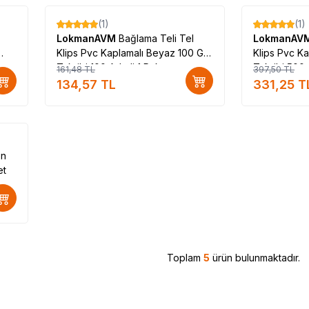
(1)
(1)
%
17
%
17
LokmanAVM
Bağlama Teli Tel
LokmanAV
Klips Pvc Kaplamalı Beyaz 100 Gr
Klips Pvc K
Takribi 100 Adetli 1 Paket
Takribi 500 
161,48
TL
397,50
TL
134,57
TL
331,25
T
on
et
Toplam
5
ürün bulunmaktadır.