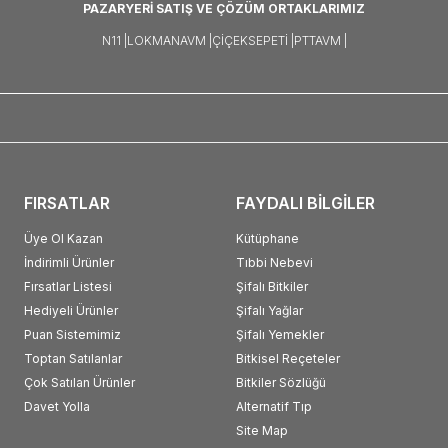
PAZARYERİ SATIŞ VE ÇÖZÜM ORTAKLARIMIZ
N11 |
LOKMANAVM |
ÇIÇEKSEPETI |
PTTAVM |
FIRSATLAR
FAYDALI BİLGİLER
Üye Ol Kazan
Kütüphane
İndirimli Ürünler
Tıbbi Nebevi
Fırsatlar Listesi
Şifalı Bitkiler
Hediyeli Ürünler
Şifalı Yağlar
Puan Sistemimiz
Şifalı Yemekler
Toptan Satılanlar
Bitkisel Reçeteler
Çok Satılan Ürünler
Bitkiler Sözlüğü
Davet Yolla
Alternatif Tıp
Site Map