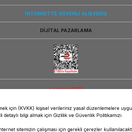
İNTERNETTE GÜVENLİ ALIŞVERİŞ
DİJİTAL PAZARLAMA
LokmanAVM
lmek için
(KVKK)
kişisel verileriniz yasal düzenlemelere uyg
li detaylı bilgi almak için
Gizlilik ve Güvenlik
Politikamızı
ernet sitemizin çalışması için gerekli çerezler kullanılacaktı