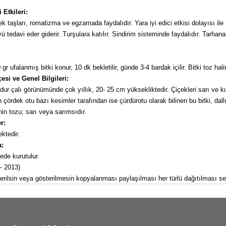
Etkileri:
 taşları, romatizma ve egzamada faydalıdır. Yara iyi edici etkisi dolayısı ile m
ü tedavi eder giderir. Turşulara katılır. Sindirim sisteminde faydalıdır. Tarhana
ufalanmış bitki konur, 10 dk bekletilir, günde 3-4 bardak içilir. Bitki toz haline g
esi ve Genel Bilgileri:
ur çalı görünümünde çok yıllık, 20- 25 cm yüksekliktedir. Çiçekleri sarı ve k
 çördek otu bazı kesimler tarafından ise çürdürotu olarak bilinen bu bitki, dallı
nin tozu; sarı veya sarımsıdır.
r:
ktedir.
a:
ede kurutulur.
 - 2013)
österilsin veya gösterilmesin kopyalanması paylaşılması her türlü dağıtılması ser