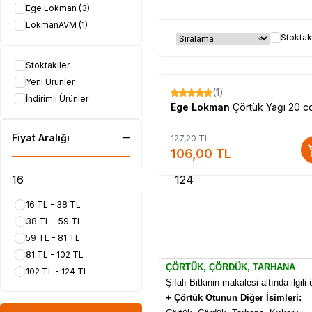
Ege Lokman
(3)
LokmanAVM
(1)
Stoktak
Stoktakiler
Yeni Ürünler
(1)
%
17
İndirimli Ürünler
Ege Lokman
Çörtük Yağı 20 c
Fiyat Aralığı
127,20
TL
106,00
TL
16 TL - 38 TL
38 TL - 59 TL
59 TL - 81 TL
81 TL - 102 TL
ÇÖRTÜK, ÇÖRDÜK, TARHANA
102 TL - 124 TL
Şifalı Bitkinin makalesi altında ilgil
+ Çörtük Otunun Diğer İsimleri: