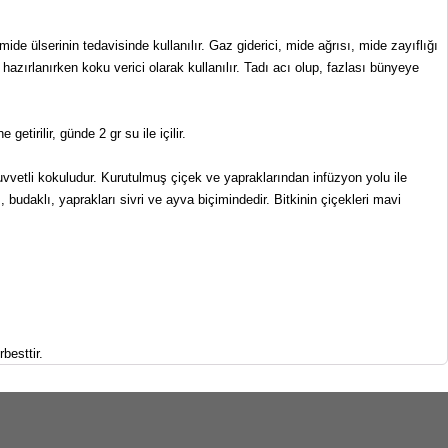
ide ülserinin tedavisinde kullanılır. Gaz giderici, mide ağrısı, mide zayıflığı
 hazırlanırken koku verici olarak kullanılır. Tadı acı olup, fazlası bünyeye
etirilir, günde 2 gr su ile içilir.
uvvetli kokuludur. Kurutulmuş çiçek ve yapraklarından infüzyon yolu ile
, budaklı, yaprakları sivri ve ayva biçimindedir. Bitkinin çiçekleri mavi
besttir.