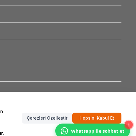
un
Çerezleri Özelleştir
Hepsini Kabul Et
1
Whatsapp ile sohbet et
r.