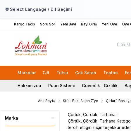
🌐 Select Language / Dil Seçimi
Kargo Takip
Soru Sor
Yeni Bayi
Bayi Giriş
Yeni Üye
Üye G
Markalar
Cilt
Tütsü
Çok Satan
Toptan
Fo
Hakkımızda
Puan Sistemi
Güvenlik | Gizlilik
Bay
Ana Sayfa
Şifalı Bitki A'dan Z'ye
Ç Harfi Başlaya
Çörtük, Çördük, Tarhana :
Marka
Çörtük, Çördük, Tarhana Kategoris
tercih ettiğiniz için teşekkür eder,