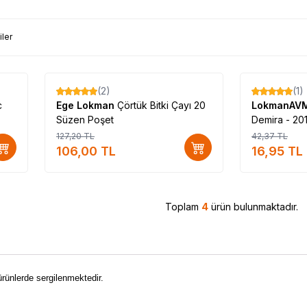
iler
(2)
(1)
%
17
%
60
c
Ege Lokman
Çörtük Bitki Çayı 20
LokmanAV
Süzen Poşet
Demira - 20
127,20
TL
42,37
TL
106,00
TL
16,95
TL
Toplam
4
ürün bulunmaktadır.
i ürünlerde sergilenmektedir.