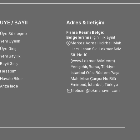
ÜYE / BAYİİ
Adres & İletişim
Firma Resmi Belge:
Üye Sözleşme
Belgelerimiz
için Tıklayın!
Yeni Üyelik
Merkez Adres:Hıdırbali Mah.
Üye Giriş
Hacı Hasan Sk. LokmanAVM
Sit. No:10
Yeni Bayilik
(www.LokmanAVM.com)
Bayii Giriş
Yenişehir, Bursa, Türkiye
Hesabım
İstanbul Ofis: Rüstem Paşa
Havale Bildir
Mah. Mısır Çarşısı No:Bilâ
Eminönü, İstanbul, Türkiye
Arıza İade
iletisim@lokmanavm.com