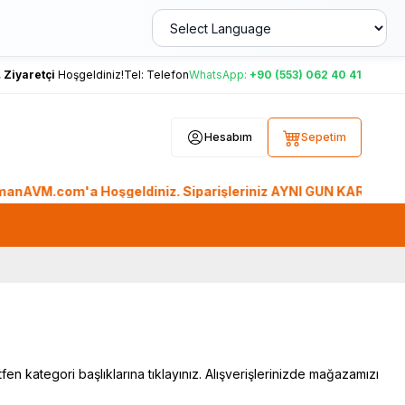
,
Ziyaretçi
Hoşgeldiniz!
Tel:
Telefon
WhatsApp:
+90 (553) 062 40 41
Hesabım
Sepetim
.com'a Hoşgeldiniz. Siparişleriniz AYNI GÜN KARGO'da. Tüm Dü
n kategori başlıklarına tıklayınız. Alışverişlerinizde mağazamızı