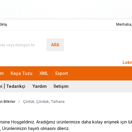
iriş
Merhaba
ARA
LokmanAVM
rm
Kaya Tuzu
XML
Export
i | Tedarikçi
Yardım
İletişim
n Bitkiler
Çörtük, Çördük, Tarhana
ine Hoşgeldiniz. Aradığınız ürünlerimize daha kolay erişmek için lütfe
 Ürünlerimizin hayırlı olmasını dileriz.