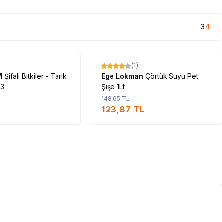
3
4
Tükendi
Tükendi
(1)
%
17
M
Şifalı Bitkiler - Tarık
Ege Lokman
Çörtük Suyu Pet
13
Şişe 1Lt
148,65
TL
123,87
TL