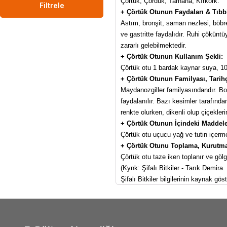
Çörtük, Çördük, Tarhana, Kırkork.
Filtrele
+ Çörtük Otunun Faydaları & Tıbbi 
Astım, bronşit, saman nezlesi, böbrek
ve gastritte faydalıdır. Ruhi çöküntüy
zararlı gelebilmektedir.
+ Çörtük Otunun Kullanım Şekli:
Çörtük otu 1 bardak kaynar suya, 10 gr 
+ Çörtük Otunun Familyası, Tarihç
Maydanozgiller familyasındandır. Bod
faydalanılır. Bazı kesimler tarafından
renkte olurken, dikenli olup çiçekleri
+ Çörtük Otunun İçindeki Maddele
Çörtük otu uçucu yağ ve tutin içerme
+ Çörtük Otunu Toplama, Kurutm
Çörtük otu taze iken toplanır ve gölg
(Kynk: Şifalı Bitkiler - Tarık Demira.
Şifalı Bitkiler bilgilerinin kaynak g