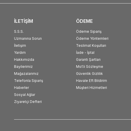
İLETİŞİM
ÖDEME
S.S.S.
Ödeme Sipariş
Uzmanına Sorun
Ödeme Yöntemleri
İletişim
Teslimat Koşulları
Yardım
İade - İptal
Hakkımızda
Garanti Şartları
Bayilerimiz
Msf.li Sözleşme
Mağazalarımız
Güvenlik Gizlilik
Telefonla Sipariş
Havale Eft Bildirim
Haberler
Müşteri Hizmetleri
Sosyal Ağlar
Ziyaretçi Defteri