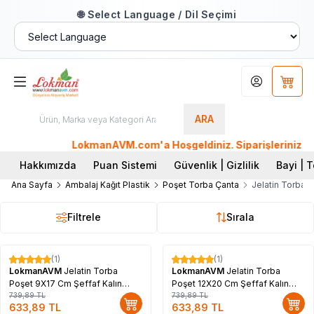
🌐 Select Language / Dil Seçimi
Hesabım
Sepet
ARA
LokmanAVM.com'a Hoşgeldiniz. Siparişleriniz AYNI
Hakkımızda
Puan Sistemi
Güvenlik | Gizlilik
Bayi | T
Ana Sayfa
Ambalaj Kağıt Plastik
Poşet Torba Çanta
Jelatin Torbala
Filtrele
Sırala
(1)
(1)
%
14
%
14
LokmanAVM
Jelatin Torba
LokmanAVM
Jelatin Torba
Poşet 9X17 Cm Şeffaf Kalın
Poşet 12X20 Cm Şeffaf Kalın
Mikron 1000 Gr 1 Paket
739,89
TL
Mikron 1000 Gr 1 Paket
739,89
TL
633,89
TL
633,89
TL