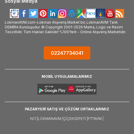
Sosyal Medya
LokmanAVM.com-Lokman Alışveriş Market bir, LokmanAVM Tarık
DEMİRA Kuruluşudur. © Copyright 2001-2026 Marka, Logo ve Resim
Tescillidir. Tüm Hakları Saklıdır! %100Yerli - Online Alışveriş Marketidir.
02247734041
MOBİL UYGULAMALARIMIZ
PAZARYERİ SATIŞ VE ÇÖZÜM ORTAKLARIMIZ
N11 |
LOKMANAVM |
ÇIÇEKSEPETI |
PTTAVM |