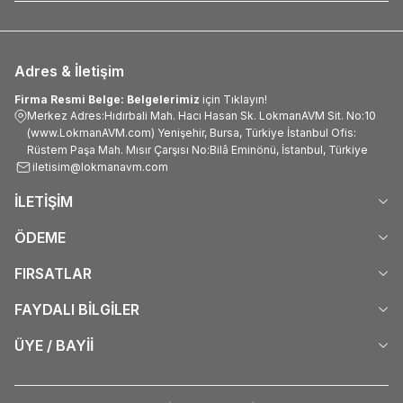
Adres & İletişim
Firma Resmi Belge: Belgelerimiz
için Tıklayın!
Merkez Adres:Hıdırbali Mah. Hacı Hasan Sk. LokmanAVM Sit. No:10
(www.LokmanAVM.com) Yenişehir, Bursa, Türkiye İstanbul Ofis:
Rüstem Paşa Mah. Mısır Çarşısı No:Bilâ Eminönü, İstanbul, Türkiye
iletisim@lokmanavm.com
İLETİŞİM
ÖDEME
FIRSATLAR
FAYDALI BİLGİLER
ÜYE / BAYİİ