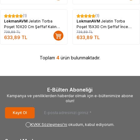
Tükendi
(1)
(1)
%
14
%
14
LokmanAVM
Jelatin Torba
LokmanAVM
Jelatin Torba
Poşet 10X20 Cm Şeffaf Kalın
Poşet 15X30 Cm Şeffaf İnce
Mikron 1000 Gr 1 Paket
739,89
TL
Mikron 1000 Gr 1 Paket
739,89
TL
633,89
TL
633,89
TL
Toplam
4
ürün bulunmaktadır.
E-Bülten Aboneliği
Kampanya ve yeniliklerden haberdar olmak için e-bültenimize abone
olun!
Kayıt Ol
KVKK Sözleşmesi'ni
okudum, kabul ediyorum.