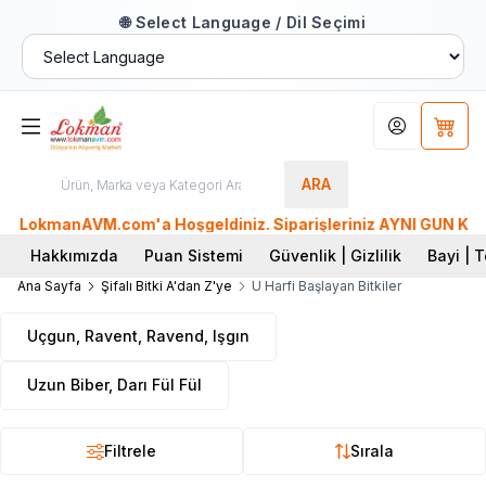
🌐 Select Language / Dil Seçimi
Hesabım
Sepet
ARA
LokmanAVM.com'a Hoşgeldiniz. Siparişleriniz AYNI GÜN KARGO'
Hakkımızda
Puan Sistemi
Güvenlik | Gizlilik
Bayi | T
Ana Sayfa
Şifalı Bitki A'dan Z'ye
U Harfi Başlayan Bitkiler
Uçgun, Ravent, Ravend, Işgın
Uzun Biber, Darı Fül Fül
Filtrele
Sırala