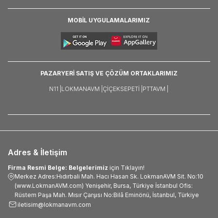
MOBİL UYGULAMALARIMIZ
PAZARYERİ SATIŞ VE ÇÖZÜM ORTAKLARIMIZ
N11 |
LOKMANAVM |
ÇIÇEKSEPETI |
PTTAVM |
Adres & İletişim
Firma Resmi Belge: Belgelerimiz
için Tıklayın!
Merkez Adres:Hıdırbali Mah. Hacı Hasan Sk. LokmanAVM Sit. No:10
(www.LokmanAVM.com) Yenişehir, Bursa, Türkiye İstanbul Ofis:
Rüstem Paşa Mah. Mısır Çarşısı No:Bilâ Eminönü, İstanbul, Türkiye
iletisim@lokmanavm.com