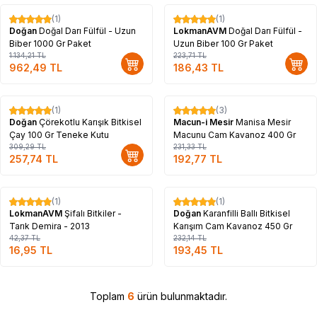
(1)
(1)
%
15
%
17
Doğan
Doğal Darı Fülfül - Uzun
LokmanAVM
Doğal Darı Fülfül -
Biber 1000 Gr Paket
Uzun Biber 100 Gr Paket
1.134,21
TL
223,71
TL
962,49
TL
186,43
TL
Tükendi
(1)
(3)
%
17
%
17
Doğan
Çörekotlu Karışık Bitkisel
Macun-i Mesir
Manisa Mesir
Çay 100 Gr Teneke Kutu
Macunu Cam Kavanoz 400 Gr
309,29
TL
231,33
TL
257,74
TL
192,77
TL
Tükendi
Tükendi
(1)
(1)
%
60
%
17
LokmanAVM
Şifalı Bitkiler -
Doğan
Karanfilli Ballı Bitkisel
Tarık Demira - 2013
Karışım Cam Kavanoz 450 Gr
42,37
TL
232,14
TL
16,95
TL
193,45
TL
Toplam
6
ürün bulunmaktadır.