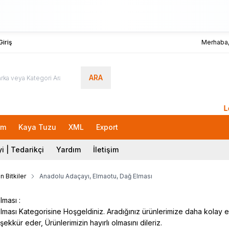
iriş
Merhaba
ARA
Lokman
rm
Kaya Tuzu
XML
Export
i | Tedarikçi
Yardım
İletişim
n Bitkiler
Anadolu Adaçayı, Elmaotu, Dağ Elması
ması :
ası Kategorisine Hoşgeldiniz. Aradığınız ürünlerimize daha kolay erişm
şekkür eder, Ürünlerimizin hayırlı olmasını dileriz.