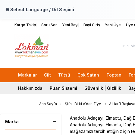
🌐 Select Language / Dil Seçimi
Kargo Takip
Soru Sor
Yeni Bayi
Bayi Giriş
Yeni Üye
Üye G
Markalar
Cilt
Tütsü
Çok Satan
Toptan
Fo
Hakkımızda
Puan Sistemi
Güvenlik | Gizlilik
Bay
Ana Sayfa
Şifalı Bitki A'dan Z'ye
A Harfi Başlaya
Anadolu Adaçayı, Elmaotu, Dağ El
Marka
Anadolu Adaçayı, Elmaotu, Dağ Elm
mağazamızı tercih ettiğiniz için te