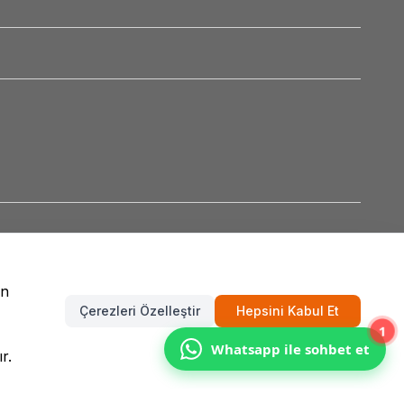
un
Çerezleri Özelleştir
Hepsini Kabul Et
1
Whatsapp ile sohbet et
r.