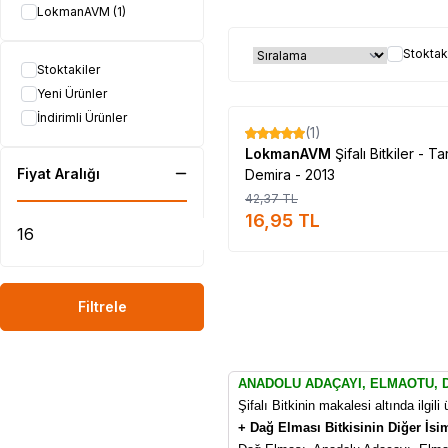
LokmanAVM
(1)
Stoktak
Stoktakiler
Yeni Ürünler
Tükendi
İndirimli Ürünler
(1)
%
60
LokmanAVM
Şifalı Bitkiler - Ta
Fiyat Aralığı
Demira - 2013
42,37
TL
16,95
TL
Filtrele
ANADOLU ADAÇAYI, ELMAOTU, 
Şifalı Bitkinin makalesi altında ilgil
+ Dağ Elması Bitkisinin Diğer İsim