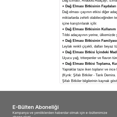
Dağ Elması, Anadolu Adaçayı, Elma
+ Dağ Elması Bitkisinin Faydaları 
Dağ elması çayının etkisi diğer adaçay
miktarlarda zehirli olabileceğinden t
içine karıştırılarak içilir.
+ Dağ Elması Bitkisinin Kullanım 
Tıbbi adaçayının yerine, ülkemizde yet
+ Dağ Elması Bitkisinin Familyası,
Leylak renkli çiçekli, dalları beyaz t
+ Dağ Elması Bitkisi İçindeki Mad
Uçucu yağ, triterpenler ve flavon tü
+ Dağ Elması Bitkisi Toplama, Ku
Yapraklar taze iken toplanır ve ince
(Kynk: Şifalı Bitkiler - Tarık Demira.
Şifalı Bitkiler bilgilerinin kaynak g
E-Bülten Aboneliği
Kampanya ve yeniliklerden haberdar olmak için e-bültenimize
abone olun!