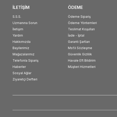
İLETİŞİM
ÖDEME
S.S.S.
Ödeme Sipariş
Uzmanına Sorun
Ödeme Yöntemleri
İletişim
Teslimat Koşulları
Yardım
İade - İptal
Hakkımızda
Garanti Şartları
Bayilerimiz
Msf.li Sözleşme
Mağazalarımız
Güvenlik Gizlilik
Telefonla Sipariş
Havale Eft Bildirim
Haberler
Müşteri Hizmetleri
Sosyal Ağlar
Ziyaretçi Defteri