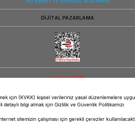
İNTERNETTE GÜVENLİ ALIŞVERİŞ
DİJİTAL PAZARLAMA
LokmanAVM
lmek için
(KVKK)
kişisel verileriniz yasal düzenlemelere uyg
li detaylı bilgi almak için
Gizlilik ve Güvenlik
Politikamızı
ernet sitemizin çalışması için gerekli çerezler kullanılacaktı