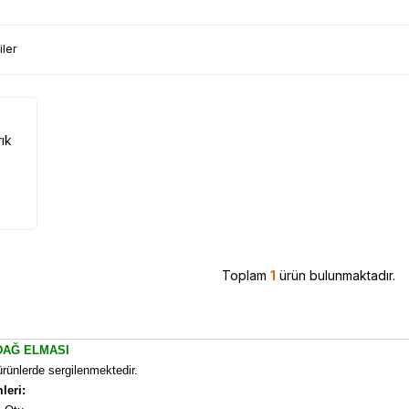
iler
rık
Toplam
1
ürün bulunmaktadır.
DAĞ ELMASI
i ürünlerde sergilenmektedir.
leri: