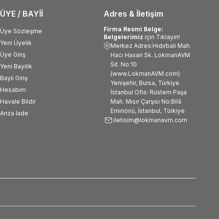
ÜYE / BAYİİ
Adres & İletişim
Firma Resmi Belge:
Üye Sözleşme
Belgelerimiz
için Tıklayın!
Yeni Üyelik
Merkez Adres:Hıdırbali Mah.
Üye Giriş
Hacı Hasan Sk. LokmanAVM
Sit. No:10
Yeni Bayilik
(www.LokmanAVM.com)
Bayii Giriş
Yenişehir, Bursa, Türkiye
Hesabım
İstanbul Ofis: Rüstem Paşa
Havale Bildir
Mah. Mısır Çarşısı No:Bilâ
Eminönü, İstanbul, Türkiye
Arıza İade
iletisim@lokmanavm.com