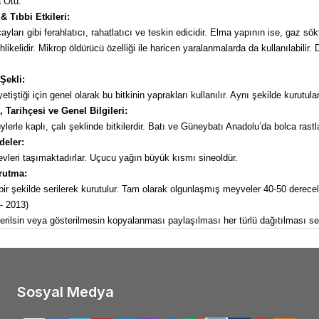
 Otu.
& Tıbbi Etkileri:
ları gibi ferahlatıcı, rahatlatıcı ve teskin edicidir. Elma yapının ise, gaz sökt
ehlikelidir. Mikrop öldürücü özelliği ile haricen yaralanmalarda da kullanılabili
Şekli:
iştiği için genel olarak bu bitkinin yaprakları kullanılır. Aynı şekilde kurutulan 
 Tarihçesi ve Genel Bilgileri:
üylerle kaplı, çalı şeklinde bitkilerdir. Batı ve Güneybatı Anadolu’da bolca rastl
deler:
revleri taşımaktadırlar. Uçucu yağın büyük kısmı sineoldür.
rutma:
 bir şekilde serilerek kurutulur. Tam olarak olgunlaşmış meyveler 40-50 derecel
 - 2013)
österilsin veya gösterilmesin kopyalanması paylaşılması her türlü dağıtılması ser
Sosyal Medya