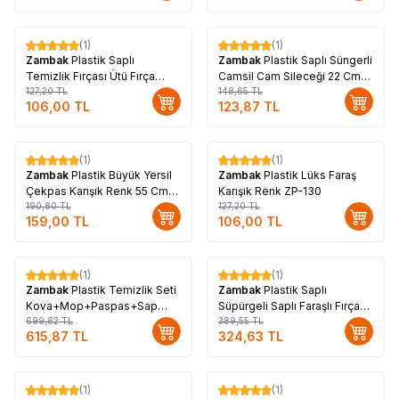
(1)
(1)
%
17
%
17
Zambak
Plastik Saplı
Zambak
Plastik Saplı Süngerli
Temizlik Fırçası Ütü Fırça
Camsil Cam Sileceği 22 Cm
Karışık Renk ZP-145
127,20
TL
Karışık Renk Kod-168
148,65
TL
106,00
TL
123,87
TL
(1)
(1)
%
17
%
17
Zambak
Plastik Büyük Yersil
Zambak
Plastik Lüks Faraş
Çekpas Karışık Renk 55 Cm
Karışık Renk ZP-130
ZP-163
190,80
TL
127,20
TL
159,00
TL
106,00
TL
(1)
(1)
%
12
%
17
Zambak
Plastik Temizlik Seti
Zambak
Plastik Saplı
Kova+Mop+Paspas+Sap
Süpürgeli Saplı Faraşlı Fırça
Kırmızı Renk
699,82
TL
Seti Karışık Renk ZP-128
389,55
TL
615,87
TL
324,63
TL
(1)
(1)
%
17
%
17