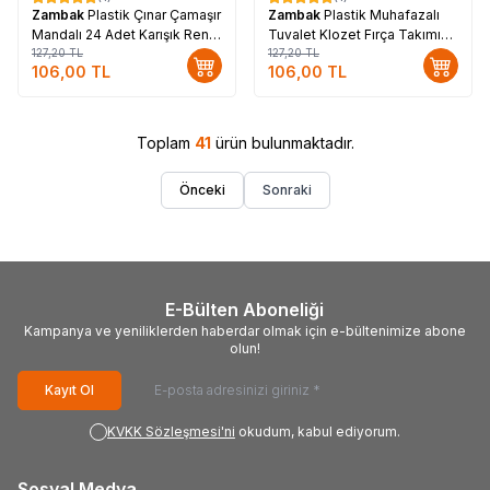
%
17
%
17
Zambak
Plastik Çınar Çamaşır
Zambak
Plastik Muhafazalı
Mandalı 24 Adet Karışık Renk
Tuvalet Klozet Fırça Takımı
ZP-142
127,20
TL
Karışık Renk ZP-152
127,20
TL
106,00
TL
106,00
TL
Toplam
41
ürün bulunmaktadır.
Önceki
Sonraki
E-Bülten Aboneliği
Kampanya ve yeniliklerden haberdar olmak için e-bültenimize abone
olun!
Kayıt Ol
KVKK Sözleşmesi'ni
okudum, kabul ediyorum.
Sosyal Medya