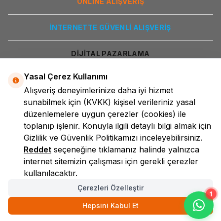
ONLİNE ALIŞVERİŞ
İNTERNETTE GÜVENLİ ALIŞVERİŞ
DİJİTAL PAZARLAMA
Yasal Çerez Kullanımı
Alışveriş deneyimlerinize daha iyi hizmet
sunabilmek için
(KVKK)
kişisel verileriniz yasal
düzenlemelere uygun çerezler (cookies) ile
toplanıp işlenir. Konuyla ilgili detaylı bilgi almak için
Gizlilik ve Güvenlik
Politikamızı inceleyebilirsiniz.
LokmanAVM
Reddet
seçeneğine tıklamanız halinde yalnızca
internet sitemizin çalışması için gerekli çerezler
kullanılacaktır.
Çerezleri Özelleştir
1
Hepsini Kabul Et