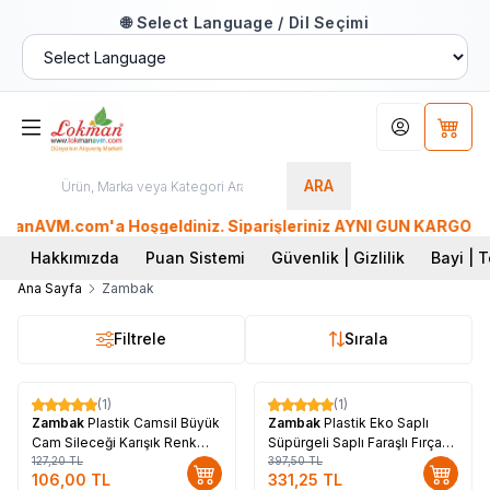
🌐 Select Language / Dil Seçimi
Hesabım
Sepet
ARA
nAVM.com'a Hoşgeldiniz. Siparişleriniz AYNI GÜN KARGO'da. Tü
Hakkımızda
Puan Sistemi
Güvenlik | Gizlilik
Bayi | T
Ana Sayfa
Zambak
Filtrele
Sırala
(1)
(1)
%
17
%
17
Zambak
Plastik Camsil Büyük
Zambak
Plastik Eko Saplı
Cam Sileceği Karışık Renk
Süpürgeli Saplı Faraşlı Fırça
ZP-167
127,20
TL
Seti Karışık Renk ZP-139
397,50
TL
106,00
TL
331,25
TL