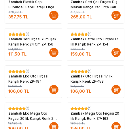
Zambak
Plastik Saplı
Zambak
Sert Çalı Fırçası Dış
Süpürgeli Saplı Faraşlı Fırça
Mekan Bahçe Yer Fırça Karışık
Seti Büyük Boy Karışık Renk
429,30
TL
Renk 40 Cm
318,00
TL
357,75
TL
265,00
TL
ZP-129
(1)
(1)
%
17
%
17
Zambak
Yer Fırçası Yumuşak
Zambak
Battal Oto Fırçası 17
Karışık Renk 24 Cm ZP-156
lik Karışık Renk ZP-154
133,80
TL
190,80
TL
111,50
TL
159,00
TL
(1)
(1)
%
17
%
17
Zambak
Eko Oto Fırçası
Zambak
Oto Fırçası 17 lik
Karışık Renk ZP-194
Karışık Renk ZP-158
127,20
TL
127,20
TL
106,00
TL
106,00
TL
(1)
(1)
%
17
%
17
Zambak
Eko Mega Oto
Zambak
Mega Oto Fırçası 20
Fırçası 20 lik Karışık Renk ZP-
lik Karışık Renk ZP-162
196
127,20
TL
190,80
TL
106,00
TL
159,00
TL