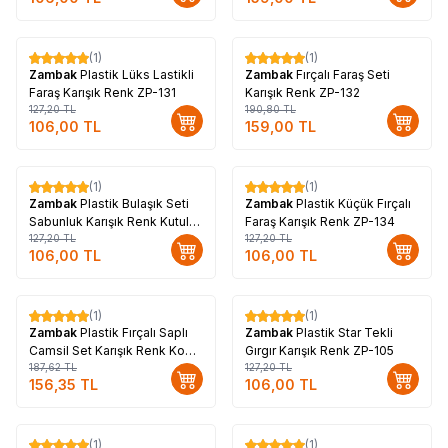
(1)
(1)
%
17
%
17
Zambak
Plastik Lüks Lastikli
Zambak
Fırçalı Faraş Seti
Faraş Karışık Renk ZP-131
Karışık Renk ZP-132
127,20
TL
190,80
TL
106,00
TL
159,00
TL
(1)
(1)
%
17
%
17
Zambak
Plastik Bulaşık Seti
Zambak
Plastik Küçük Fırçalı
Sabunluk Karışık Renk Kutulu
Faraş Karışık Renk ZP-134
ZP-218
127,20
TL
127,20
TL
106,00
TL
106,00
TL
(1)
(1)
%
17
%
17
Zambak
Plastik Fırçalı Saplı
Zambak
Plastik Star Tekli
Camsil Set Karışık Renk Kod-
Gırgır Karışık Renk ZP-105
170
187,62
TL
127,20
TL
156,35
TL
106,00
TL
(1)
(1)