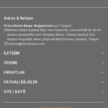
Adres & İletişim
Firma Resmi Belge: Belgelerimiz
için Tıklayın!
Merkez Adres:Hıdırbali Mah. Hacı Hasan Sk. LokmanAVM Sit. No:10
(www.LokmanAVM.com) Yenişehir, Bursa, Türkiye İstanbul Ofis:
Rüstem Paşa Mah. Mısır Çarşısı No:Bilâ Eminönü, İstanbul, Türkiye
iletisim@lokmanavm.com
İLETİŞİM
ÖDEME
FIRSATLAR
FAYDALI BİLGİLER
ÜYE / BAYİİ