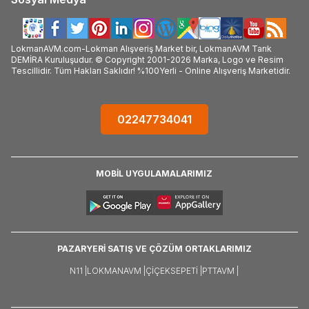
LokmanAVM.com-Lokman Alışveriş Market bir, LokmanAVM Tarık
DEMİRA Kuruluşudur. © Copyright 2001-2026 Marka, Logo ve Resim
Tescillidir. Tüm Hakları Saklıdır! %100Yerli - Online Alışveriş Marketidir.
02247734041
MOBİL UYGULAMALARIMIZ
PAZARYERİ SATIŞ VE ÇÖZÜM ORTAKLARIMIZ
N11 |
LOKMANAVM |
ÇIÇEKSEPETI |
PTTAVM |