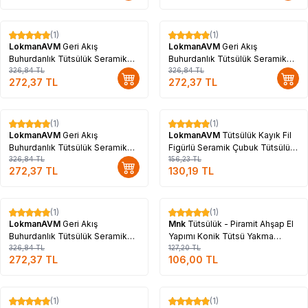
(1)
(1)
%
17
%
17
LokmanAVM
Geri Akış
LokmanAVM
Geri Akış
Buhurdanlık Tütsülük Seramik
Buhurdanlık Tütsülük Seramik
Kalp Siyah Backflow C0888
326,84
TL
Şelale Siyah Backflow C0902
326,84
TL
272,37
TL
272,37
TL
Tükendi
(1)
(1)
%
17
%
17
LokmanAVM
Geri Akış
LokmanAVM
Tütsülük Kayık Fil
Buhurdanlık Tütsülük Seramik
Figürlü Seramik Çubuk Tütsülük
Şelale Siyah Backflow C0919
326,84
TL
Karışık Renk 20 Cm C0807
156,23
TL
272,37
TL
130,19
TL
Tükendi
Tükendi
(1)
(1)
%
17
%
17
LokmanAVM
Geri Akış
Mnk
Tütsülük - Piramit Ahşap El
Buhurdanlık Tütsülük Seramik
Yapımı Konik Tütsü Yakma
Şelale Kahverengi Backflow
326,84
TL
Kutusu 14Cm (Küçük Boy)
127,20
TL
272,37
TL
106,00
TL
C0897
Tükendi
Tükendi
(1)
(1)
%
17
%
17