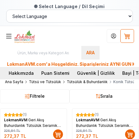
🌐 Select Language / Dil Seçimi
Hesabım
Sepet
ARA
LokmanAVM.com'a Hoşgeldiniz. Siparişleriniz AYNI GÜN KARGO
Hakkımızda
Puan Sistemi
Güvenlik | Gizlilik
Bayi | T
Ana Sayfa
Tütsü ve Tütsülük
Tütsülük & Buhurdanlık
Konik Tütsülü
Filtrele
Sırala
(1)
(1)
%
17
%
17
LokmanAVM
Geri Akış
LokmanAVM
Geri Akış
Buhurdanlık Tütsülük Seramik
Buhurdanlık Tütsülük Seramik
Şelale Kahverengi Backflow
326,84
TL
Şelale Siyah Backflow C0896
326,84
TL
272,37
TL
272,37
TL