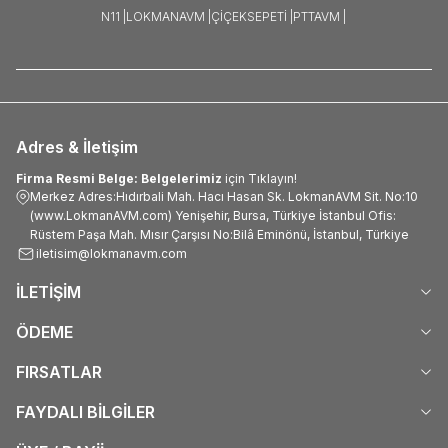
N11 |
LOKMANAVM |
ÇIÇEKSEPETI |
PTTAVM |
Adres & İletişim
Firma Resmi Belge: Belgelerimiz
için Tıklayın!
Merkez Adres:Hıdırbali Mah. Hacı Hasan Sk. LokmanAVM Sit. No:10
(www.LokmanAVM.com) Yenişehir, Bursa, Türkiye İstanbul Ofis:
Rüstem Paşa Mah. Mısır Çarşısı No:Bilâ Eminönü, İstanbul, Türkiye
iletisim@lokmanavm.com
İLETİŞİM
ÖDEME
FIRSATLAR
FAYDALI BİLGİLER