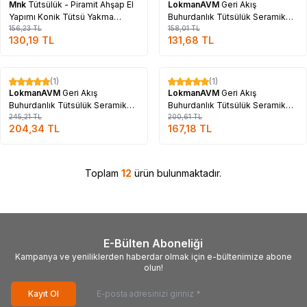
Mnk
Tütsülük - Piramit Ahşap El
LokmanAVM
Geri Akış
Yapımı Konik Tütsü Yakma
Buhurdanlık Tütsülük Seramik
Kutusu 16Cm (Büyük Boy)
156,23
TL
Şelale Bambu Kahverengi
158,01
TL
130,19
TL
131,68
TL
Backflow C0572
Tükendi
Tükendi
(1)
(1)
%
17
%
17
LokmanAVM
Geri Akış
LokmanAVM
Geri Akış
Buhurdanlık Tütsülük Seramik
Buhurdanlık Tütsülük Seramik
Şelale Siyah Backflow C0571
245,21
TL
Şelale Kahverengi Backflow
200,61
TL
204,34
TL
167,18
TL
C0570
Toplam
12
ürün bulunmaktadır.
E-Bülten Aboneliği
Kampanya ve yeniliklerden haberdar olmak için e-bültenimize abone
olun!
Kayıt Ol