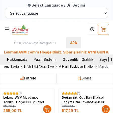
🌐 Select Language / Dil Seçimi
Hesabım
Sepet
ARA
LokmanAVM.com'a Hoşgeldiniz. Siparişleriniz AYNI GÜN KARGO'
Hakkımızda
Puan Sistemi
Güvenlik | Gizlilik
Bayi | T
Ana Sayfa
Şifalı Bitki A'dan Z'ye
M Harfi Başlayan Bitkiler
Maydano
Filtrele
Sırala
(1)
(1)
%
17
%
14
LokmanAVM
Maydanoz
Doğan
Yakı Otlu Ballı Bitkisel
Tohumu Doğal 100 Gr Paket
Karışım Cam Kavanoz 450 Gr
318,00
TL
599,97
TL
265,00
TL
517,29
TL