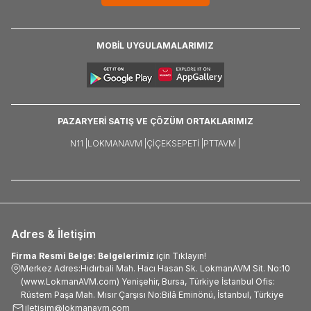
MOBİL UYGULAMALARIMIZ
PAZARYERİ SATIŞ VE ÇÖZÜM ORTAKLARIMIZ
N11 |
LOKMANAVM |
ÇIÇEKSEPETI |
PTTAVM |
Adres & İletişim
Firma Resmi Belge: Belgelerimiz
için Tıklayın!
Merkez Adres:Hıdırbali Mah. Hacı Hasan Sk. LokmanAVM Sit. No:10
(www.LokmanAVM.com) Yenişehir, Bursa, Türkiye İstanbul Ofis:
Rüstem Paşa Mah. Mısır Çarşısı No:Bilâ Eminönü, İstanbul, Türkiye
iletisim@lokmanavm.com