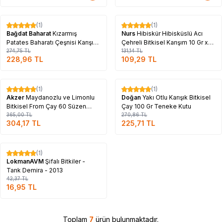
Tükendi
Tükendi
(1)
(1)
%
17
%
17
Bağdat Baharat
Kızarmış
Nurs
Hibiskür Hibisküslü Acı
Patates Baharatı Çeşnisi Karışımı
Çehreli Bitkisel Karışım 10 Gr x
Tuzluklu Pet Kavanoz 550 Gr
274,75
TL
30 Saşe
131,14
TL
228,96
TL
109,29
TL
Tükendi
Tükendi
(1)
(1)
%
17
%
17
Akzer
Maydanozlu ve Limonlu
Doğan
Yakı Otlu Karışık Bitkisel
Bitkisel From Çay 60 Süzen
Çay 100 Gr Teneke Kutu
Poşet
365,00
TL
270,86
TL
304,17
TL
225,71
TL
Tükendi
(1)
%
60
LokmanAVM
Şifalı Bitkiler -
Tarık Demira - 2013
42,37
TL
16,95
TL
Toplam
7
ürün bulunmaktadır.