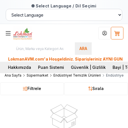
🌐 Select Language / Dil Seçimi
Hesabım
Sepet
ARA
LokmanAVM.com'a Hoşgeldiniz. Siparişleriniz AYNI GÜN KARG
Hakkımızda
Puan Sistemi
Güvenlik | Gizlilik
Bayi | T
Ana Sayfa
Süpermarket
Endüstriyel Temizlik Ürünleri
Endüstriyel B
Filtrele
Sırala