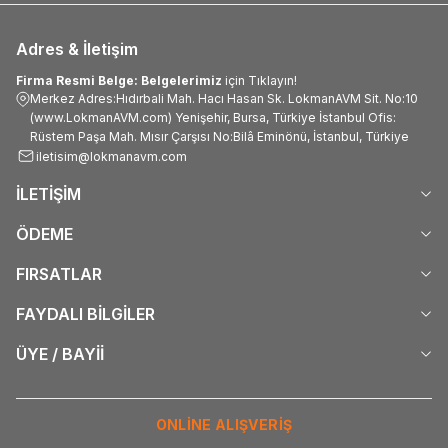
Adres & İletişim
Firma Resmi Belge: Belgelerimiz
için Tıklayın!
Merkez Adres:Hıdırbali Mah. Hacı Hasan Sk. LokmanAVM Sit. No:10
(www.LokmanAVM.com) Yenişehir, Bursa, Türkiye İstanbul Ofis:
Rüstem Paşa Mah. Mısır Çarşısı No:Bilâ Eminönü, İstanbul, Türkiye
iletisim@lokmanavm.com
İLETİŞİM
ÖDEME
FIRSATLAR
FAYDALI BİLGİLER
ÜYE / BAYİİ
ONLİNE ALIŞVERİŞ