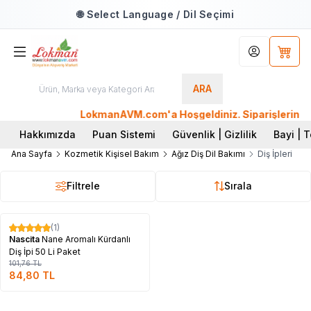
🌐 Select Language / Dil Seçimi
Hesabım
Sepet
ARA
LokmanAVM.com'a Hoşgeldiniz. Siparişleriniz AY
Hakkımızda
Puan Sistemi
Güvenlik | Gizlilik
Bayi | T
Ana Sayfa
Kozmetik Kişisel Bakım
Ağız Diş Dil Bakımı
Diş İpleri
Filtrele
Sırala
Tükendi
(1)
%
17
Nascita
Nane Aromalı Kürdanlı
Diş İpi 50 Li Paket
101,76
TL
84,80
TL