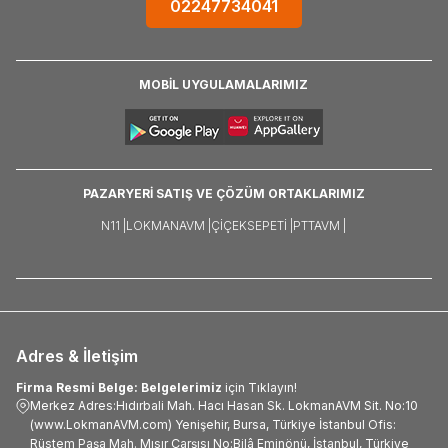
02247734041
MOBİL UYGULAMALARIMIZ
PAZARYERİ SATIŞ VE ÇÖZÜM ORTAKLARIMIZ
N11 |
LOKMANAVM |
ÇIÇEKSEPETI |
PTTAVM |
Adres & İletişim
Firma Resmi Belge: Belgelerimiz
için Tıklayın!
Merkez Adres:Hıdırbali Mah. Hacı Hasan Sk. LokmanAVM Sit. No:10
(www.LokmanAVM.com) Yenişehir, Bursa, Türkiye İstanbul Ofis:
Rüstem Paşa Mah. Mısır Çarşısı No:Bilâ Eminönü, İstanbul, Türkiye