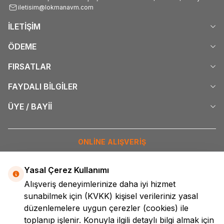
iletisim@lokmanavm.com
İLETİŞİM
ÖDEME
FIRSATLAR
FAYDALI BİLGİLER
ÜYE / BAYİİ
ONLİNE ALIŞVERİŞ
İNTERNETTE GÜVENLİ ALIŞVERİŞ
Yasal Çerez Kullanımı
Alışveriş deneyimlerinize daha iyi hizmet
DİJİTAL PAZARLAMA
sunabilmek için
(KVKK)
kişisel verileriniz yasal
düzenlemelere uygun çerezler (cookies) ile
toplanıp işlenir. Konuyla ilgili detaylı bilgi almak için