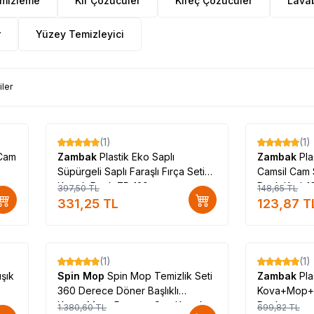
emizleme
Kir Çözücüler
Kireç Çözücüler
Lavab
r
Yüzey Temizleyici
iler
(1)
(1)
%
17
%
17
 Cam
Zambak
Plastik Eko Saplı
Zambak
Pla
Süpürgeli Saplı Faraşlı Fırça Seti
Camsil Cam 
Karışık Renk ZP-139
Renk Kod-1
397,50
TL
148,65
TL
331,25
TL
123,87
T
(1)
(1)
%
14
%
12
ışık
Spin Mop
Spin Mop Temizlik Seti
Zambak
Pla
360 Derece Döner Başlıklı
Kova+Mop+P
Kova+Mop+Paspas+Sap Karışık
Renk
1.380,60
TL
699,82
TL