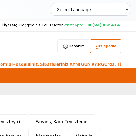
,
Ziyaretçi
Hoşgeldiniz!
Tel:
Telefon
WhatsApp:
+90 (553) 062 40 41
Hesabım
Sepetim
eldiniz. Siparişleriniz AYNI GÜN KARGO'da. Tüm Dünyadan Sipa
emizleyici
Fayans, Karo Temizleme