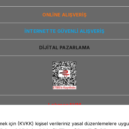
ONLİNE ALIŞVERİŞ
İNTERNETTE GÜVENLİ ALIŞVERİŞ
DİJİTAL PAZARLAMA
LokmanAVM
lmek için
(KVKK)
kişisel verileriniz yasal düzenlemelere uyg