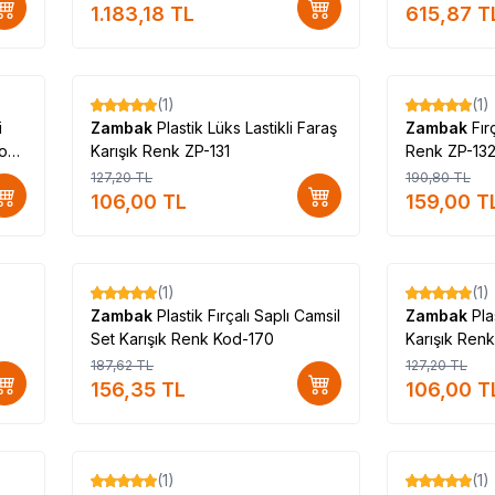
Renk
1.183,18
TL
615,87
T
(1)
(1)
%
17
%
17
i
Zambak
Plastik Lüks Lastikli Faraş
Zambak
Fır
Boy
Karışık Renk ZP-131
Renk ZP-13
127,20
TL
190,80
TL
106,00
TL
159,00
T
(1)
(1)
%
17
%
17
Zambak
Plastik Fırçalı Saplı Camsil
Zambak
Pla
Set Karışık Renk Kod-170
187,62
TL
127,20
TL
156,35
TL
106,00
T
(1)
(1)
%
17
%
17