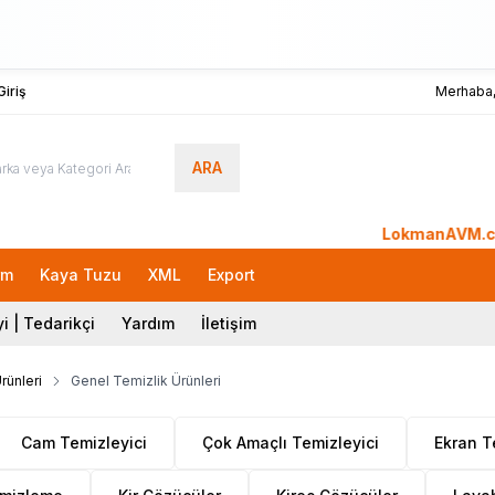
iriş
Merhaba
ARA
LokmanAVM.com'a Hoşg
rm
Kaya Tuzu
XML
Export
i | Tedarikçi
Yardım
İletişim
rünleri
Genel Temizlik Ürünleri
Cam Temizleyici
Çok Amaçlı Temizleyici
Ekran T