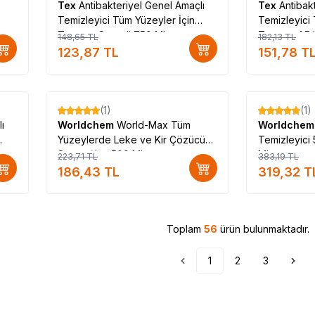
Tex
Antibakteriyel Genel Amaçlı
Tex
Antibak
Temizleyici Tüm Yüzeyler İçin
Temizleyici 
Turuncu Spreyli 750 ML
Turuncu 1.5 
148,65
TL
182,13
TL
123,87
TL
151,78
T
(1)
(1)
%
17
%
17
ı
Worldchem
World-Max Tüm
Worldche
Yüzeylerde Leke ve Kir Çözücü
Temizleyici 
Sprey Şişe 500 ML
ML
223,71
TL
383,19
TL
186,43
TL
319,32
T
Toplam
56
ürün bulunmaktadır.
1
2
3