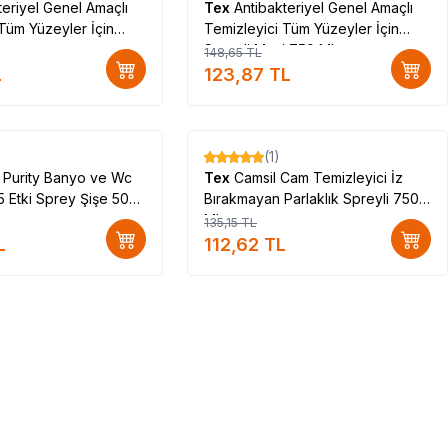
teriyel Genel Amaçlı
Tex
Antibakteriyel Genel Amaçlı
Tüm Yüzeyler İçin
Temizleyici Tüm Yüzeyler İçin
Lt
Spreyli Mavi 750 ML
148,65
TL
L
123,87
TL
(1)
%
17
m
Purity Banyo ve Wc
Tex
Camsil Cam Temizleyici İz
5 Etki Sprey Şişe 500
Bırakmayan Parlaklık Spreyli 750
ML
135,15
TL
L
112,62
TL