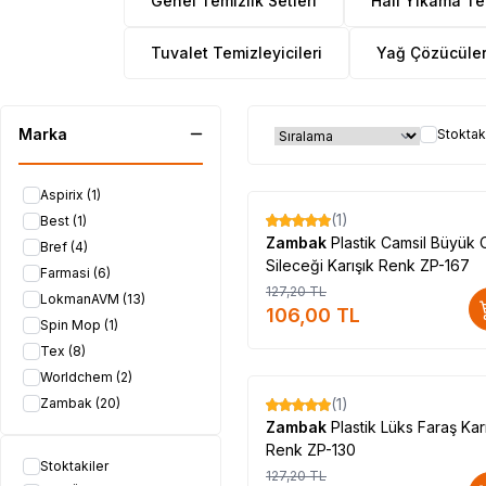
Genel Temizlik Setleri
Halı Yıkama T
Tuvalet Temizleyicileri
Yağ Çözücüle
Marka
Stoktak
Aspirix
(1)
(1)
Best
(1)
%
17
Zambak
Plastik Camsil Büyük
Bref
(4)
Sileceği Karışık Renk ZP-167
Farmasi
(6)
127,20
TL
LokmanAVM
(13)
106,00
TL
Spin Mop
(1)
Tex
(8)
Worldchem
(2)
Zambak
(20)
(1)
%
17
Zambak
Plastik Lüks Faraş Kar
Renk ZP-130
Stoktakiler
127,20
TL