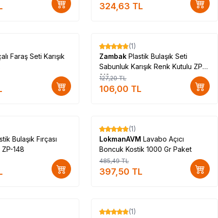
L
324,63
TL
(1)
%
17
çalı Faraş Seti Karışık
Zambak
Plastik Bulaşık Seti
2
Sabunluk Karışık Renk Kutulu ZP-
218
127,20
TL
L
106,00
TL
(1)
%
18
stik Bulaşık Fırçası
LokmanAVM
Lavabo Açıcı
Karışık Renk ZP-148
Boncuk Kostik 1000 Gr Paket
485,49
TL
L
397,50
TL
(1)
%
17