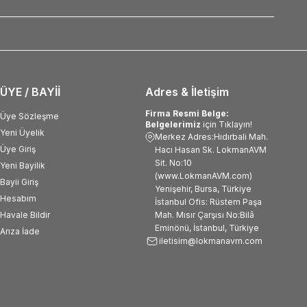
ÜYE / BAYİİ
Adres & İletişim
Firma Resmi Belge:
Üye Sözleşme
Belgelerimiz
için Tıklayın!
Yeni Üyelik
Merkez Adres:Hıdırbali Mah.
Üye Giriş
Hacı Hasan Sk. LokmanAVM
Sit. No:10
Yeni Bayilik
(www.LokmanAVM.com)
Bayii Giriş
Yenişehir, Bursa, Türkiye
Hesabım
İstanbul Ofis: Rüstem Paşa
Havale Bildir
Mah. Mısır Çarşısı No:Bilâ
Eminönü, İstanbul, Türkiye
Arıza İade
iletisim@lokmanavm.com