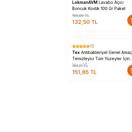
LokmanAVM
Lavabo Açıcı
Boncuk Kostik 100 Gr Paket
159,00
TL
132,50
TL
(1)
%
17
Tex
Antibakteriyel Genel Amaçl
Temizleyici Tüm Yüzeyler İçin
Mavi 1.5 Lt
182,21
TL
151,85
TL