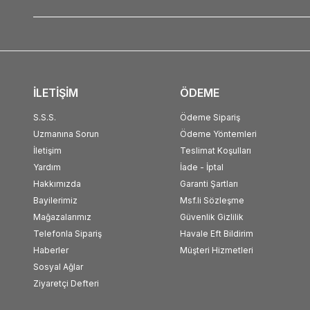
İLETİŞİM
ÖDEME
S.S.S.
Ödeme Sipariş
Uzmanına Sorun
Ödeme Yöntemleri
İletişim
Teslimat Koşulları
Yardım
İade - İptal
Hakkımızda
Garanti Şartları
Bayilerimiz
Msf.li Sözleşme
Mağazalarımız
Güvenlik Gizlilik
Telefonla Sipariş
Havale Eft Bildirim
Haberler
Müşteri Hizmetleri
Sosyal Ağlar
Ziyaretçi Defteri