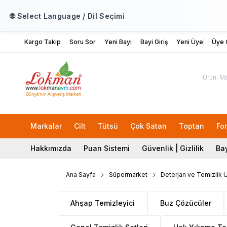
🌐 Select Language / Dil Seçimi
Kargo Takip
Soru Sor
Yeni Bayi
Bayi Giriş
Yeni Üye
Üye G
Markalar
Cilt
Tütsü
Çok Satan
Toptan
Fo
Hakkımızda
Puan Sistemi
Güvenlik | Gizlilik
Bay
Ana Sayfa
Süpermarket
Deterjan ve Temizlik Ü
Ahşap Temizleyici
Buz Çözücüler