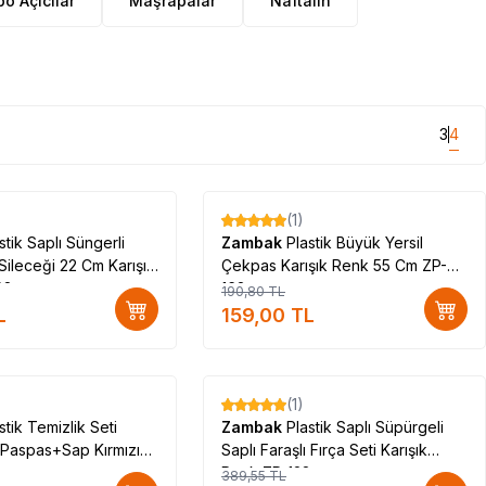
o Açıcılar
Maşrapalar
Naftalin
3
4
(1)
%
17
stik Saplı Süngerli
Zambak
Plastik Büyük Yersil
Sileceği 22 Cm Karışık
Çekpas Karışık Renk 55 Cm ZP-
68
163
190,80
TL
L
159,00
TL
(1)
%
17
stik Temizlik Seti
Zambak
Plastik Saplı Süpürgeli
aspas+Sap Kırmızı
Saplı Faraşlı Fırça Seti Karışık
Renk ZP-128
389,55
TL