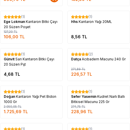
Tükendi
Tükendi
(1)
(1)
%
17
Ege Lokman
Kantaron Bitki Çayı
Hhs
Kantaron Yağı 20ML
20 Süzen Poşet
127,20
TL
106,00
TL
8,56
TL
Tükendi
Tükendi
(1)
(2)
%
17
Günvit
Sarı Kantaron Bitki Çayı
Datça
Acıbadem Macunu 240 Gr
20 Süzen Pşt
271,89
TL
4,68
TL
226,57
TL
Tükendi
Tükendi
(1)
(1)
%
16
%
17
Doğan
Kantaron Yağı Pet Bidon
Sefer Yasemin
Kudret Narlı Ballı
1000 Gr
Bitkisel Macunu 225 Gr
2.050,05
TL
274,75
TL
1.725,69
TL
228,96
TL
Tükendi
Tükendi
(1)
(1)