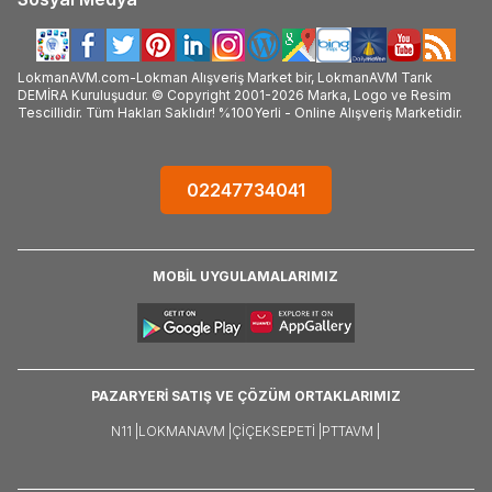
LokmanAVM.com-Lokman Alışveriş Market bir, LokmanAVM Tarık
DEMİRA Kuruluşudur. © Copyright 2001-2026 Marka, Logo ve Resim
Tescillidir. Tüm Hakları Saklıdır! %100Yerli - Online Alışveriş Marketidir.
02247734041
MOBİL UYGULAMALARIMIZ
PAZARYERİ SATIŞ VE ÇÖZÜM ORTAKLARIMIZ
N11 |
LOKMANAVM |
ÇIÇEKSEPETI |
PTTAVM |