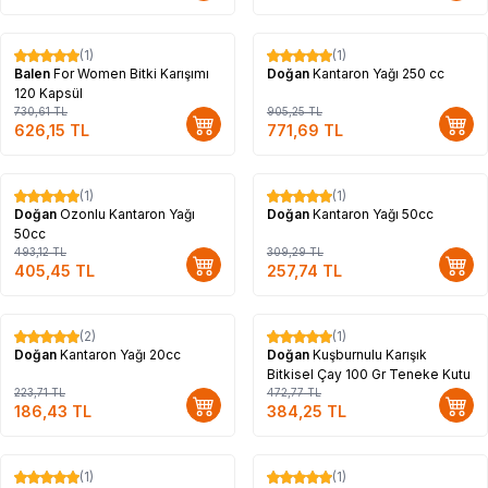
(1)
(1)
%
14
%
15
Balen
For Women Bitki Karışımı
Doğan
Kantaron Yağı 250 cc
120 Kapsül
730,61
TL
905,25
TL
626,15
TL
771,69
TL
(1)
(1)
%
18
%
17
Doğan
Ozonlu Kantaron Yağı
Doğan
Kantaron Yağı 50cc
50cc
493,12
TL
309,29
TL
405,45
TL
257,74
TL
(2)
(1)
%
17
%
19
Doğan
Kantaron Yağı 20cc
Doğan
Kuşburnulu Karışık
Bitkisel Çay 100 Gr Teneke Kutu
223,71
TL
472,77
TL
186,43
TL
384,25
TL
(1)
(1)
%
17
%
17