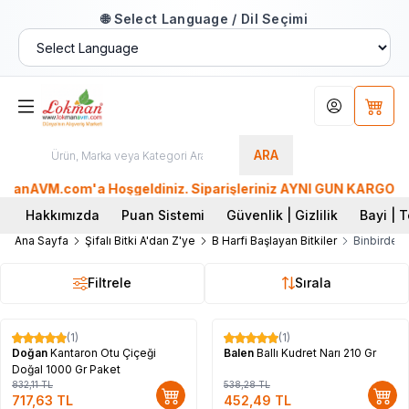
🌐 Select Language / Dil Seçimi
Hesabım
Sepet
ARA
nAVM.com'a Hoşgeldiniz. Siparişleriniz AYNI GÜN KARGO'da. Tü
Hakkımızda
Puan Sistemi
Güvenlik | Gizlilik
Bayi | T
Ana Sayfa
Şifalı Bitki A'dan Z'ye
B Harfi Başlayan Bitkiler
Binbirdeli
Filtrele
Sırala
(1)
(1)
%
14
%
16
Doğan
Kantaron Otu Çiçeği
Balen
Ballı Kudret Narı 210 Gr
Doğal 1000 Gr Paket
832,11
TL
538,28
TL
717,63
TL
452,49
TL