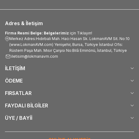
Adres & İletişim
Firma Resmi Belge: Belgelerimiz
için Tıklayın!
Merkez Adres:Hıdırbali Mah. Hacı Hasan Sk. LokmanAVM Sit. No:10
(www.LokmanAVM.com) Yenişehir, Bursa, Türkiye İstanbul Ofis:
Rüstem Paşa Mah. Mısır Çarşısı No:Bilâ Eminönü, İstanbul, Türkiye
iletisim@lokmanavm.com
İLETİŞİM
ÖDEME
FIRSATLAR
FAYDALI BİLGİLER
ÜYE / BAYİİ