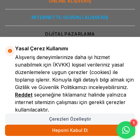
ONLİNE ALIŞVERİŞ
İNTERNETTE GÜVENLİ ALIŞVERİŞ
DİJİTAL PAZARLAMA
Yasal Çerez Kullanımı
Alışveriş deneyimlerinize daha iyi hizmet
sunabilmek için
(KVKK)
kişisel verileriniz yasal
düzenlemelere uygun çerezler (cookies) ile
toplanıp işlenir. Konuyla ilgili detaylı bilgi almak için
Gizlilik ve Güvenlik
Politikamızı inceleyebilirsiniz.
LokmanAVM
Reddet
seçeneğine tıklamanız halinde yalnızca
internet sitemizin çalışması için gerekli çerezler
kullanılacaktır.
Çerezleri Özelleştir
1
Hepsini Kabul Et