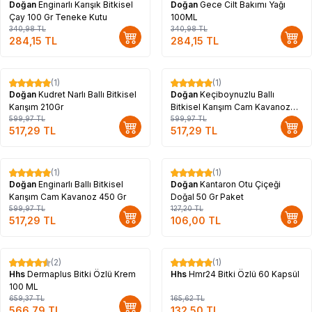
Doğan
Enginarlı Karışık Bitkisel
Doğan
Gece Cilt Bakımı Yağı
Çay 100 Gr Teneke Kutu
100ML
340,98
TL
340,98
TL
284,15
TL
284,15
TL
(1)
(1)
%
14
%
14
Doğan
Kudret Narlı Ballı Bitkisel
Doğan
Keçiboynuzlu Ballı
Karışım 210Gr
Bitkisel Karışım Cam Kavanoz
599,97
TL
450 Gr
599,97
TL
517,29
TL
517,29
TL
(1)
(1)
%
14
%
17
Doğan
Enginarlı Ballı Bitkisel
Doğan
Kantaron Otu Çiçeği
Karışım Cam Kavanoz 450 Gr
Doğal 50 Gr Paket
599,97
TL
127,20
TL
517,29
TL
106,00
TL
Tükendi
(2)
(1)
%
14
%
20
Hhs
Dermaplus Bitki Özlü Krem
Hhs
Hmr24 Bitki Özlü 60 Kapsül
100 ML
659,37
TL
165,62
TL
566,79
TL
132,50
TL