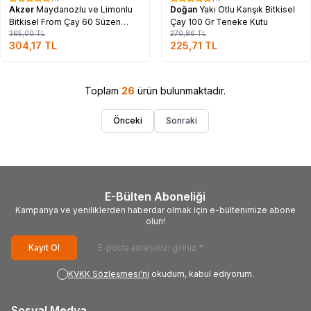
%
17
%
17
Akzer
Maydanozlu ve Limonlu
Doğan
Yakı Otlu Karışık Bitkisel
Bitkisel From Çay 60 Süzen
Çay 100 Gr Teneke Kutu
Poşet
365,00
TL
270,86
TL
304,17
TL
225,71
TL
Toplam
26
ürün bulunmaktadır.
Önceki
Sonraki
E-Bülten Aboneliği
Kampanya ve yeniliklerden haberdar olmak için e-bültenimize abone
olun!
Kayıt Ol
KVKK Sözleşmesi'ni
okudum, kabul ediyorum.
Sosyal Medya