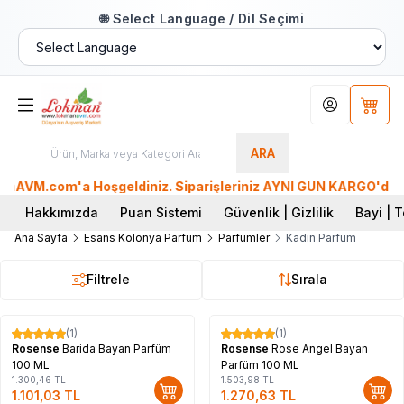
🌐 Select Language / Dil Seçimi
Hesabım
Sepet
ARA
VM.com'a Hoşgeldiniz. Siparişleriniz AYNI GÜN KARGO'da. Tüm 
Hakkımızda
Puan Sistemi
Güvenlik | Gizlilik
Bayi | T
Ana Sayfa
Esans Kolonya Parfüm
Parfümler
Kadın Parfüm
Filtrele
Sırala
(1)
(1)
%
15
%
16
Rosense
Barida Bayan Parfüm
Rosense
Rose Angel Bayan
100 ML
Parfüm 100 ML
1.300,46
TL
1.503,98
TL
1.101,03
TL
1.270,63
TL