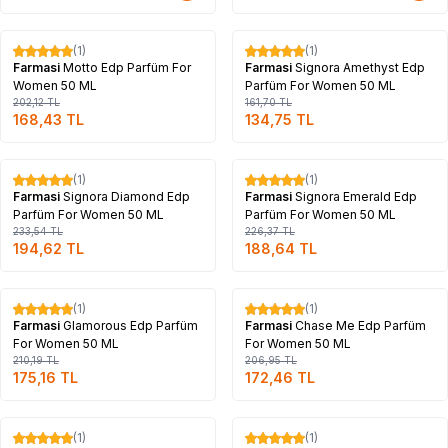
Tükendi
Tükendi
(1)
(1)
%
17
%
17
Farmasi
Motto Edp Parfüm For
Farmasi
Signora Amethyst Edp
Women 50 ML
Parfüm For Women 50 ML
202,12
TL
161,70
TL
168,43
TL
134,75
TL
Tükendi
Tükendi
(1)
(1)
%
17
%
17
Farmasi
Signora Diamond Edp
Farmasi
Signora Emerald Edp
Parfüm For Women 50 ML
Parfüm For Women 50 ML
233,54
TL
226,37
TL
194,62
TL
188,64
TL
Tükendi
Tükendi
(1)
(1)
%
17
%
17
Farmasi
Glamorous Edp Parfüm
Farmasi
Chase Me Edp Parfüm
For Women 50 ML
For Women 50 ML
210,19
TL
206,95
TL
175,16
TL
172,46
TL
Tükendi
Tükendi
(1)
(1)
%
17
%
33