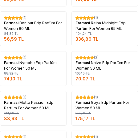
Tükendi
Tükendi
(1)
(1)
%
33
%
17
Farmasi
Bonjour Edp Parfüm For
Farmasi
Reina Midnight Edp
Women 80 ML
Parfüm For Women 65 ML
84,89
TL
404,24
TL
56,59
TL
336,86
TL
Tükendi
Tükendi
(1)
(2)
%
17
%
33
Farmasi
Nymphe Edp Parfüm
Farmasi
Naive Edp Parfüm For
For Women 50 ML
Women 50 ML
88,92
TL
105,10
TL
74,10
TL
70,07
TL
Tükendi
Tükendi
(1)
(1)
%
33
%
33
Farmasi
Motto Passion Edp
Farmasi
Goya Edp Parfüm For
Parfüm For Women 50 ML
Women 50 ML
133,40
TL
262,75
TL
88,93
TL
175,17
TL
Tükendi
Tükendi
(1)
(1)