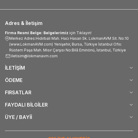
Adres & İletişim
Firma Resmi Belge: Belgelerimiz
için Tıklayın!
Merkez Adres:Hıdırbali Mah. Hacı Hasan Sk. LokmanAVM Sit. No:10
(www.LokmanAVM.com) Yenişehir, Bursa, Türkiye İstanbul Ofis:
Rüstem Paşa Mah. Mısır Çarşısı No:Bilâ Eminönü, İstanbul, Türkiye
iletisim@lokmanavm.com
İLETİŞİM
ÖDEME
FIRSATLAR
FAYDALI BİLGİLER
ÜYE / BAYİİ