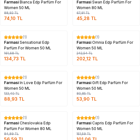
Farmasi
Bianca Edp Parfüm For
Farmasi
Swan Edp Parfüm For
Women 50 ML
Women 80 ML
88,92
TL
67,91
TL
74,10
TL
45,28
TL
Tükendi
Tükendi
(1)
(1)
%
17
%
17
Farmasi
Sensational Edp
Farmasi
Omnia Edp Parfüm For
Parfüm For Women 50 ML
Women 50 ML
161,68
TL
242,54
TL
134,73
TL
202,12
TL
Tükendi
Tükendi
(1)
(1)
%
33
%
33
Farmasi
In Love Edp Parfüm For
Farmasi
Gift Edp Parfüm For
Women 50 ML
Women 50 ML
133,40
TL
80,85
TL
88,93
TL
53,90
TL
Tükendi
Tükendi
(1)
(1)
%
33
%
33
Farmasi
Cheslovakia Edp
Farmasi
Capris Edp Parfüm For
Parfüm For Women 80 ML
Women 50 ML
84,89
TL
151,59
TL
56,59
TL
101,06
TL