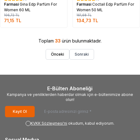
%
33
%
17
Farmasi
Gina Edp Parfüm For
Farmasi
Coctail Edp Parfüm For
Women 60 ML
Women 50 ML
106,72
TL
161,68
TL
71,15
TL
134,73
TL
Toplam
33
ürün bulunmaktadır.
Önceki
Sonraki
E-Bülten Aboneliği
Kampanya ve yeniliklerden haberdar olmak için e-bültenimize abone
olun!
Kayıt Ol
KVKK Sözleşmesi'ni
okudum, kabul ediyorum.
Sosyal Medya