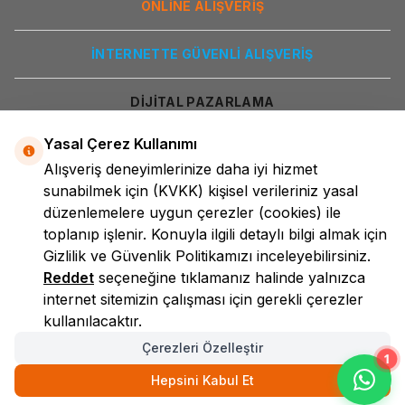
ONLİNE ALIŞVERİŞ
İNTERNETTE GÜVENLİ ALIŞVERİŞ
DİJİTAL PAZARLAMA
Yasal Çerez Kullanımı
Alışveriş deneyimlerinize daha iyi hizmet
sunabilmek için
(KVKK)
kişisel verileriniz yasal
düzenlemelere uygun çerezler (cookies) ile
toplanıp işlenir. Konuyla ilgili detaylı bilgi almak için
Gizlilik ve Güvenlik
Politikamızı inceleyebilirsiniz.
LokmanAVM
Reddet
seçeneğine tıklamanız halinde yalnızca
internet sitemizin çalışması için gerekli çerezler
kullanılacaktır.
Çerezleri Özelleştir
1
Hepsini Kabul Et