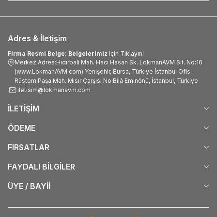
Adres & İletişim
Firma Resmi Belge: Belgelerimiz
için Tıklayın!
Merkez Adres:Hıdırbali Mah. Hacı Hasan Sk. LokmanAVM Sit. No:10
(www.LokmanAVM.com) Yenişehir, Bursa, Türkiye İstanbul Ofis:
Rüstem Paşa Mah. Mısır Çarşısı No:Bilâ Eminönü, İstanbul, Türkiye
iletisim@lokmanavm.com
İLETİŞİM
ÖDEME
FIRSATLAR
FAYDALI BİLGİLER
ÜYE / BAYİİ