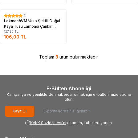
Tükendi
(1)
%
17
LokmanAVM
Vazo Şekilli Doğal
Kaya Tuzu Lambası Çankırı
Kablolu Ampullü Beyaz 1-2 Kg
127,20
TL
106,00
TL
Toplam
3
ürün bulunmaktadır.
E-Bülten Aboneliği
Kampanya ve yeniliklerden haberdar olmak için e-bültenimize abone
olun!
Kayıt Ol
KVKK Sözleşmesi'ni
okudum, kabul ediyorum.