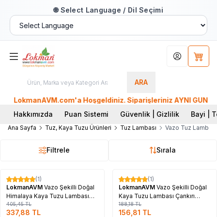
🌐 Select Language / Dil Seçimi
Hesabım
Sepet
ARA
LokmanAVM.com'a Hoşgeldiniz. Siparişleriniz AYNI GÜN KARG
Hakkımızda
Puan Sistemi
Güvenlik | Gizlilik
Bayi | T
Ana Sayfa
Tuz, Kaya Tuzu Ürünleri
Tuz Lambası
Vazo Tuz Lamba
Filtrele
Sırala
Tükendi
Tükendi
(1)
(1)
%
17
%
17
LokmanAVM
Vazo Şekilli Doğal
LokmanAVM
Vazo Şekilli Doğal
Himalaya Kaya Tuzu Lambası
Kaya Tuzu Lambası Çankırı
Kablolu Ampullü Pembe 2-3 Kg
405,45
TL
Kablolu Ampullü Beyaz 3-4 Kg
188,18
TL
337,88
TL
156,81
TL