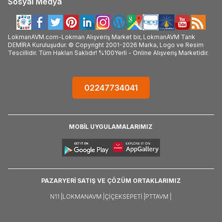
Sosyal Medya
LokmanAVM.com-Lokman Alışveriş Market bir, LokmanAVM Tarık
DEMİRA Kuruluşudur. © Copyright 2001-2026 Marka, Logo ve Resim
Tescillidir. Tüm Hakları Saklıdır! %100Yerli - Online Alışveriş Marketidir.
02247734041
MOBİL UYGULAMALARIMIZ
PAZARYERİ SATIŞ VE ÇÖZÜM ORTAKLARIMIZ
N11 |
LOKMANAVM |
ÇIÇEKSEPETI |
PTTAVM |