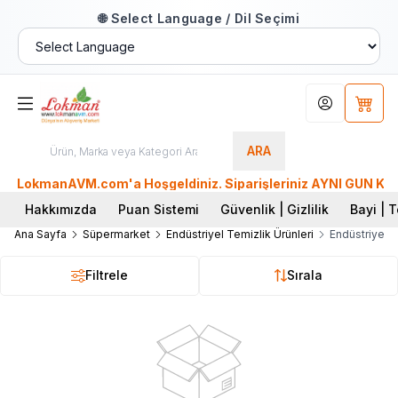
🌐 Select Language / Dil Seçimi
Hesabım
Sepet
ARA
LokmanAVM.com'a Hoşgeldiniz. Siparişleriniz AYNI GÜN KARGO'
Hakkımızda
Puan Sistemi
Güvenlik | Gizlilik
Bayi | T
Ana Sayfa
Süpermarket
Endüstriyel Temizlik Ürünleri
Endüstriyel 
Filtrele
Sırala