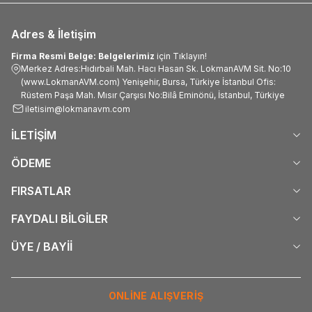
Adres & İletişim
Firma Resmi Belge: Belgelerimiz
için Tıklayın!
Merkez Adres:Hıdırbali Mah. Hacı Hasan Sk. LokmanAVM Sit. No:10
(www.LokmanAVM.com) Yenişehir, Bursa, Türkiye İstanbul Ofis:
Rüstem Paşa Mah. Mısır Çarşısı No:Bilâ Eminönü, İstanbul, Türkiye
iletisim@lokmanavm.com
İLETİŞİM
ÖDEME
FIRSATLAR
FAYDALI BİLGİLER
ÜYE / BAYİİ
ONLİNE ALIŞVERİŞ