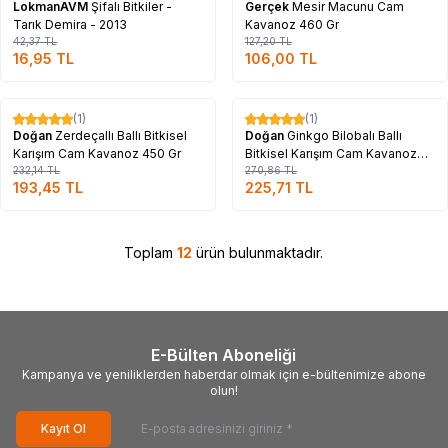
LokmanAVM
Şifalı Bitkiler -
Gerçek
Mesir Macunu Cam
Tarık Demira - 2013
Kavanoz 460 Gr
42,37
TL
127,20
TL
16,95
TL
106,00
TL
Tükendi
Tükendi
(1)
(1)
%
17
%
17
Doğan
Zerdeçallı Ballı Bitkisel
Doğan
Ginkgo Bilobalı Ballı
Karışım Cam Kavanoz 450 Gr
Bitkisel Karışım Cam Kavanoz
232,14
TL
450 Gr
270,86
TL
193,45
TL
225,71
TL
Toplam
12
ürün bulunmaktadır.
E-Bülten Aboneliği
Kampanya ve yeniliklerden haberdar olmak için e-bültenimize abone
olun!
Kayıt Ol