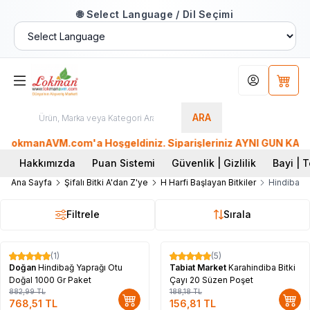
🌐 Select Language / Dil Seçimi
Hesabım
Sepet
ARA
LokmanAVM.com'a Hoşgeldiniz. Siparişleriniz AYNI GÜN KARGO'd
Hakkımızda
Puan Sistemi
Güvenlik | Gizlilik
Bayi | T
Ana Sayfa
Şifalı Bitki A'dan Z'ye
H Harfi Başlayan Bitkiler
Hindibağ, 
Filtrele
Sırala
(1)
(5)
%
13
%
17
Doğan
Hindibağ Yaprağı Otu
Tabiat Market
Karahindiba Bitki
Doğal 1000 Gr Paket
Çayı 20 Süzen Poşet
882,99
TL
188,18
TL
768,51
TL
156,81
TL