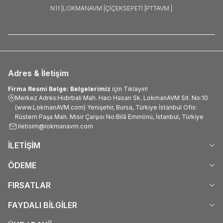
N11 |
LOKMANAVM |
ÇIÇEKSEPETI |
PTTAVM |
Adres & İletişim
Firma Resmi Belge: Belgelerimiz
için Tıklayın!
Merkez Adres:Hıdırbali Mah. Hacı Hasan Sk. LokmanAVM Sit. No:10
(www.LokmanAVM.com) Yenişehir, Bursa, Türkiye İstanbul Ofis:
Rüstem Paşa Mah. Mısır Çarşısı No:Bilâ Eminönü, İstanbul, Türkiye
iletisim@lokmanavm.com
İLETİŞİM
ÖDEME
FIRSATLAR
FAYDALI BİLGİLER