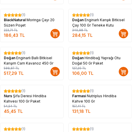
(1)
(1)
%
17
%
17
BlackNatural
Moringa Çayı 20
Doğan
Enginarlı Karışık Bitkisel
Süzen Poşet
Çay 100 Gr Teneke Kutu
223,71
TL
340,98
TL
186,43
TL
284,15
TL
(1)
(1)
%
14
%
17
Doğan
Enginarlı Ballı Bitkisel
Doğan
Hindibağ Yaprağı Otu
Karışım Cam Kavanoz 450 Gr
Doğal 50 Gr Paket
599,97
TL
127,20
TL
517,29
TL
106,00
TL
Tükendi
Tükendi
(1)
(1)
%
17
%
17
Nurs
Şifa Deresi Hindiba
Farmasi
Nutriplus Hindiba
Kahvesi 100 Gr Paket
Kahve 100 Gr
54,54
TL
157,41
TL
45,45
TL
131,18
TL
Tükendi
Tükendi
(1)
(1)
%
60
%
17