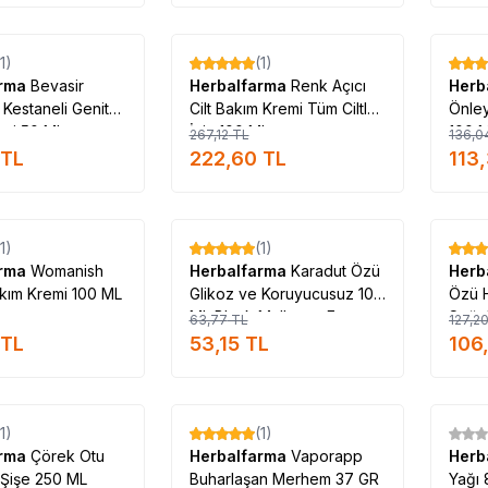
anın_ürünleri_satışı #Herbalfarma_markanın_ürünlerini_satan #Herbalfarma_markası_satan #Herbalfarma_markası_ürünleri_satan #Herba
#Herbalfarma_satışı #Herbalfarma_satan #Herbalfarma_satan_yer #Herbalfarma_nerde_satılır #Herbalfarma_nerde_alınır #Herbalfarma_fa
Tükendi
Tükendi
(1)
(1)
%
17
%
17
arma
Bevasir
Herbalfarma
Renk Açıcı
Herb
 Kestaneli Genital
Cilt Bakım Kremi Tüm Ciltler
Önley
emi 50 ML
İçin 100 ML
100 
267,12
TL
136,0
TL
222,60
TL
113
Tükendi
Tükendi
(1)
(1)
%
17
%
17
arma
Womanish
Herbalfarma
Karadut Özü
Herb
kım Kremi 100 ML
Glikoz ve Koruyucusuz 100
Özü 
ML Black Mulberry Extract
Soğu
63,77
TL
127,2
Gr
TL
53,15
TL
106
Tükendi
Tükendi
(1)
(1)
%
17
%
17
arma
Çörek Otu
Herbalfarma
Vaporapp
Herb
 Şişe 250 ML
Buharlaşan Merhem 37 GR
Yağı 