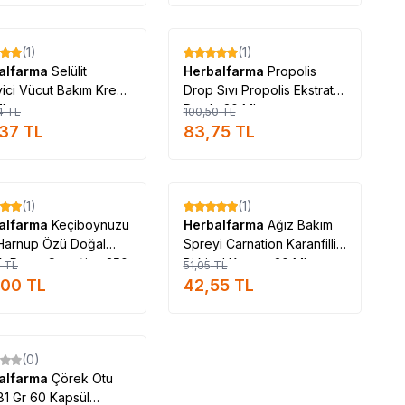
lfarma_marka_ürünleri_satan #Herbalfarma_marka_ürünleri_satan_yer #Herbalfarma_marka_ürünleri_nerde_satılır
ydaları #Herbalfarma_kullanımı #Herbalfarma_faydalı_mı #Herbalfarma_faydaları_ve_kullanımı
Tükendi
Tükendi
(1)
(1)
%
17
alfarma
Selülit
Herbalfarma
Propolis
ici Vücut Bakım Kremi
Drop Sıvı Propolis Ekstrat
ML
Damla 30 ML
4
TL
100,50
TL
,37
TL
83,75
TL
Tükendi
Tükendi
(1)
(1)
%
17
alfarma
Keçiboynuzu
Herbalfarma
Ağız Bakım
Harnup Özü Doğal
Spreyi Carnation Karanfilli
k Press Cam Şişe 350
Bitkisel Karışım 30 ML
0
TL
51,05
TL
,00
TL
42,55
TL
Tükendi
(0)
alfarma
Çörek Otu
81 Gr 60 Kapsül