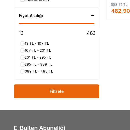
558,71
TL
482,90
Fiyat Aralığı
13 TL - 107 TL
107 TL - 201 TL
201 TL - 295 TL
295 TL - 389 TL
389 TL - 483 TL
Filtrele
E-Bülten Aboneliği