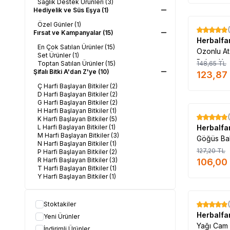
Sağlık Destek Ürünleri
(3)
#Herbalfarma_mark
Hediyelik ve Süs Eşya
(1)
Özel Günler
(1)
%
17
Fırsat ve Kampanyalar
(15)
Herbalf
En Çok Satılan Ürünler
(15)
Ozonlu At
Set Ürünler
(1)
Bakım Kr
Toptan Satılan Ürünler
(15)
148,65
TL
Şifalı Bitki A'dan Z'ye
(10)
123,87
Ç Harfi Başlayan Bitkiler
(2)
D Harfi Başlayan Bitkiler
(2)
G Harfi Başlayan Bitkiler
(2)
H Harfi Başlayan Bitkiler
(1)
%
17
K Harfi Başlayan Bitkiler
(5)
L Harfi Başlayan Bitkiler
(1)
Herbalf
M Harfi Başlayan Bitkiler
(3)
Göğüs Ba
N Harfi Başlayan Bitkiler
(1)
127,20
TL
P Harfi Başlayan Bitkiler
(2)
R Harfi Başlayan Bitkiler
(3)
106,00
T Harfi Başlayan Bitkiler
(1)
Y Harfi Başlayan Bitkiler
(1)
Stoktakiler
%
14
Herbalf
Yeni Ürünler
Yağı Cam
İndirimli Ürünler