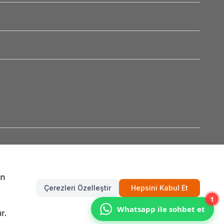
un
Çerezleri Özelleştir
Hepsini Kabul Et
1
Whatsapp ile sohbet et
r.