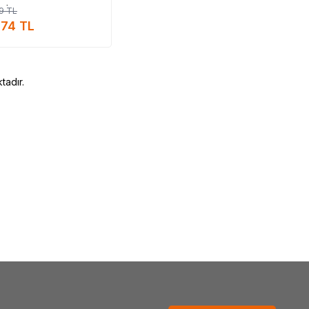
el
9
TL
,74
TL
tadır.