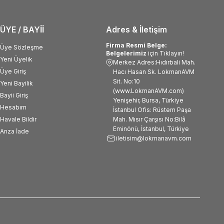
ÜYE / BAYİİ
Adres & İletişim
Firma Resmi Belge:
Üye Sözleşme
Belgelerimiz
için Tıklayın!
Yeni Üyelik
Merkez Adres:Hıdırbali Mah.
Üye Giriş
Hacı Hasan Sk. LokmanAVM
Sit. No:10
Yeni Bayilik
(www.LokmanAVM.com)
Bayii Giriş
Yenişehir, Bursa, Türkiye
Hesabım
İstanbul Ofis: Rüstem Paşa
Havale Bildir
Mah. Mısır Çarşısı No:Bilâ
Eminönü, İstanbul, Türkiye
Arıza İade
iletisim@lokmanavm.com