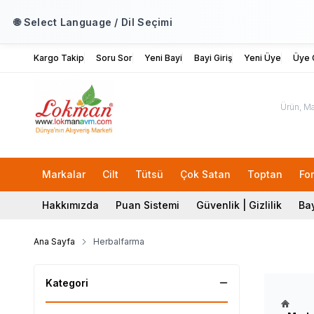
🌐 Select Language / Dil Seçimi
Kargo Takip
Soru Sor
Yeni Bayi
Bayi Giriş
Yeni Üye
Üye G
Markalar
Cilt
Tütsü
Çok Satan
Toptan
Fo
Hakkımızda
Puan Sistemi
Güvenlik | Gizlilik
Bay
Ana Sayfa
Herbalfarma
Kategori