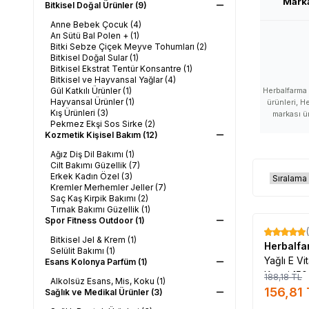
Mark
Bitkisel Doğal Ürünler
(9)
Anne Bebek Çocuk
(4)
Arı Sütü Bal Polen +
(1)
Bitki Sebze Çiçek Meyve Tohumları
(2)
Bitkisel Doğal Sular
(1)
Bitkisel Ekstrat Tentür Konsantre
(1)
Bitkisel ve Hayvansal Yağlar
(4)
Gül Katkılı Ürünler
(1)
Herbalfarma 
Hayvansal Ürünler
(1)
ürünleri, H
Kış Ürünleri
(3)
markası ür
Pekmez Ekşi Sos Sirke
(2)
markası 
Kozmetik Kişisel Bakım
(12)
Herbalfar
hakkında,
Ağız Diş Dil Bakımı
(1)
hakkındaki 
Cilt Bakımı Güzellik
(7)
ürünü ne 
Erkek Kadın Özel
(3)
nasıl, He
Kremler Merhemler Jeller
(7)
zararları,
Saç Kaş Kirpik Bakımı
(2)
Herbalfarma
Tırnak Bakımı Güzellik
(1)
nerede satılı
Spor Fitness Outdoor
(1)
Herbalfarm
%
17
Bitkisel Jel & Krem
(1)
Herbalfarma 
Herbalf
Selülit Bakımı
(1)
ürünü satı
Yağlı E Vi
Esans Kolonya Parfüm
(1)
satılır, H
Kremi 150
188,18
TL
nasıl kull
Alkolsüz Esans, Mis, Koku
(1)
156,81
Sağlık ve Medikal Ürünler
(3)
#Lokm