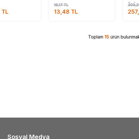
Softg
16,17
TL
309,2
TL
13,48
TL
257
Toplam
15
ürün bulunmak
Sosyal Medya