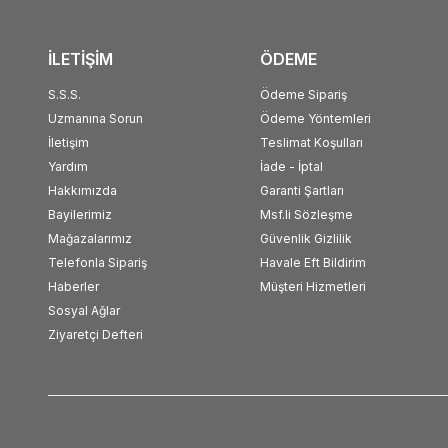
İLETİŞİM
ÖDEME
S.S.S.
Ödeme Sipariş
Uzmanına Sorun
Ödeme Yöntemleri
İletişim
Teslimat Koşulları
Yardım
İade - İptal
Hakkımızda
Garanti Şartları
Bayilerimiz
Msf.li Sözleşme
Mağazalarımız
Güvenlik Gizlilik
Telefonla Sipariş
Havale Eft Bildirim
Haberler
Müşteri Hizmetleri
Sosyal Ağlar
Ziyaretçi Defteri