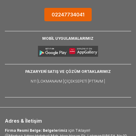
02247734041
MOBİL UYGULAMALARIMIZ
PAZARYERİ SATIŞ VE ÇÖZÜM ORTAKLARIMIZ
N11 |
LOKMANAVM |
ÇIÇEKSEPETI |
PTTAVM |
Adres & İletişim
Firma Resmi Belge: Belgelerimiz
için Tıklayın!
Merkez Adres:Hıdırbali Mah. Hacı Hasan Sk. LokmanAVM Sit. No:10