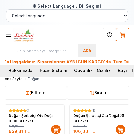
🌐 Select Language / Dil Seçimi
Hesabım
Sepet
ARA
Hoşgeldiniz. Siparişleriniz AYNI GÜN KARGO'da. Tüm Dünyadan 
Hakkımızda
Puan Sistemi
Güvenlik | Gizlilik
Bayi | T
Ana Sayfa
Doğan
Filtrele
Sırala
(1)
(1)
%
14
%
17
Doğan
Şerbetçi Otu Doğal
Doğan
Şerbetçi Otu Doğal 25
1000 Gr Paket
Gr Paket
1.111,95
TL
127,20
TL
959,31
TL
106,00
TL