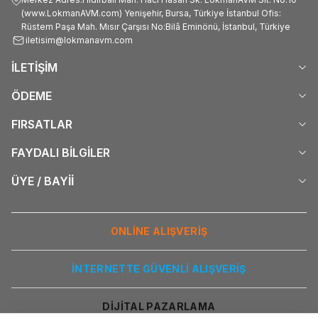
(www.LokmanAVM.com) Yenişehir, Bursa, Türkiye İstanbul Ofis:
Rüstem Paşa Mah. Mısır Çarşısı No:Bilâ Eminönü, İstanbul, Türkiye
iletisim@lokmanavm.com
İLETİŞİM
ÖDEME
FIRSATLAR
FAYDALI BİLGİLER
ÜYE / BAYİİ
ONLİNE ALIŞVERİŞ
İNTERNETTE GÜVENLİ ALIŞVERİŞ
DİJİTAL PAZARLAMA