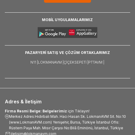
MOBİL UYGULAMALARIMIZ
PAZARYERİ SATIŞ VE ÇÖZÜM ORTAKLARIMIZ
N11 |
LOKMANAVM |
ÇIÇEKSEPETI |
PTTAVM |
Adres & İletişim
Firma Resmi Belge: Belgelerimiz
için Tıklayın!
Merkez Adres:Hıdırbali Mah. Hacı Hasan Sk. LokmanAVM Sit. No:10
(www.LokmanAVM.com) Yenişehir, Bursa, Türkiye İstanbul Ofis:
Rüstem Paşa Mah. Mısır Çarşısı No:Bilâ Eminönü, İstanbul, Türkiye
iletisim@lokmanavm.com