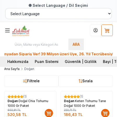
🌐 Select Language / Dil Seçimi
Hesabım
Sepet
ARA
dan Sipariş Ver! 39 Milyon üzeri Üye, 26. Yıl Tecrübesiyle L
Hakkımızda
Puan Sistemi
Güvenlik | Gizlilik
Bayi | T
Ana Sayfa
Doğan
Filtrele
Sırala
(1)
(1)
%
14
%
17
Doğan
Doğal Chia Tohumu
Doğan
Keten Tohumu Tane
1000 Gr Paket
Doğal 1000 Gr Paket
603,91
TL
223,71
TL
520,58
TL
186,43
TL