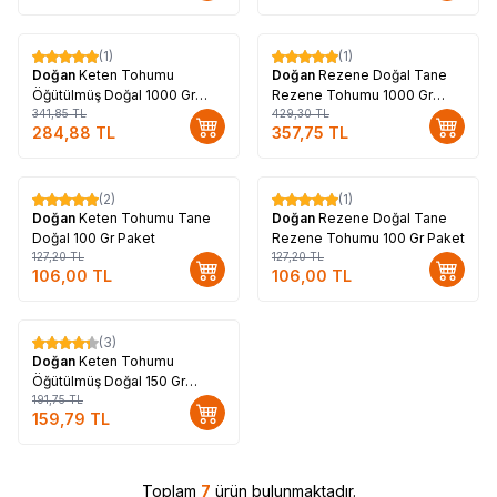
(1)
(1)
%
17
%
17
Doğan
Keten Tohumu
Doğan
Rezene Doğal Tane
Öğütülmüş Doğal 1000 Gr
Rezene Tohumu 1000 Gr
Paket
341,85
TL
Paket
429,30
TL
284,88
TL
357,75
TL
(2)
(1)
%
17
%
17
Doğan
Keten Tohumu Tane
Doğan
Rezene Doğal Tane
Doğal 100 Gr Paket
Rezene Tohumu 100 Gr Paket
127,20
TL
127,20
TL
106,00
TL
106,00
TL
(3)
%
17
Doğan
Keten Tohumu
Öğütülmüş Doğal 150 Gr
Teneke Kutu
191,75
TL
159,79
TL
Toplam
7
ürün bulunmaktadır.