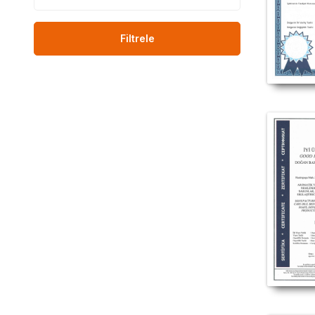
Baharat ü
ürünü sat
satılıyor, D
Filtrele
fayd
#LokmanAVM #DOĞA
#Doğan
#Doğan_Baharat_