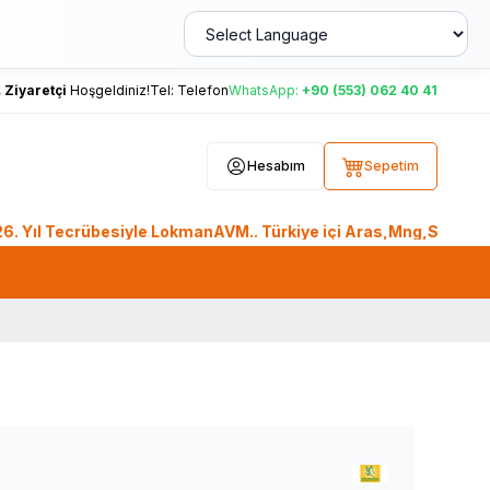
,
Ziyaretçi
Hoşgeldiniz!
Tel:
Telefon
WhatsApp:
+90 (553) 062 40 41
Hesabım
Sepetim
Tecrübesiyle LokmanAVM.. Türkiye içi Aras,Mng,Sendeo,Sürat K