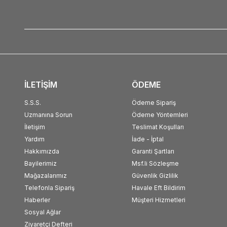
İLETİŞİM
ÖDEME
S.S.S.
Ödeme Sipariş
Uzmanına Sorun
Ödeme Yöntemleri
İletişim
Teslimat Koşulları
Yardım
İade - İptal
Hakkımızda
Garanti Şartları
Bayilerimiz
Msf.li Sözleşme
Mağazalarımız
Güvenlik Gizlilik
Telefonla Sipariş
Havale Eft Bildirim
Haberler
Müşteri Hizmetleri
Sosyal Ağlar
Ziyaretçi Defteri