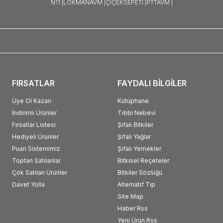
N11 |
LOKMANAVM |
ÇIÇEKSEPETI |
PTTAVM |
FIRSATLAR
FAYDALI BİLGİLER
Üye Ol Kazan
Kütüphane
İndirimli Ürünler
Tıbbi Nebevi
Fırsatlar Listesi
Şifalı Bitkiler
Hediyeli Ürünler
Şifalı Yağlar
Puan Sistemimiz
Şifalı Yemekler
Toptan Satılanlar
Bitkisel Reçeteler
Çok Satılan Ürünler
Bitkiler Sözlüğü
Davet Yolla
Alternatif Tıp
Site Map
Haber Rss
Yeni Ürün Rss