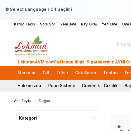
🌐 Select Language / Dil Seçimi
Kargo Takip
Soru Sor
Yeni Bayi
Bayi Giriş
Yeni Üye
Üye G
LokmanAVM.com'a Hoşgeldiniz. Siparişleriniz AYNI GÜN KARGO
Markalar
Cilt
Tütsü
Çok Satan
Toptan
Fo
Hakkımızda
Puan Sistemi
Güvenlik | Gizlilik
Bay
Ana Sayfa
Doğan
Kategori