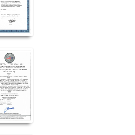
rünü hakkında, Doğan Baharat ürünü yorum, Doğan Baharat ürünü satışı, Doğan Baha
ılan yerler, Doğan Baharat ürünü satan yerler, Doğan Baharat ürünü nerede satılır,
oğan Baharat ürünü nerden alabilirim, Doğan Baharat ürünü etkileri, Doğan Baharat 
ası, Doğan Baharat ürünü faydaları neler, Doğan Baharat hakkındaki tüm bilgilerini ü
N BAHARAT #Doğan_Baharat_marka #Doğan_Baharat_marka_ürünler #Doğan_Baharat_markası #Doğan_Baharat_markası_ürünleri #Doğan_
_Baharat_markanın_ürünleri_satışı #Doğan_Baharat_markanın_ürünlerini_satan #Doğan_Baharat_markası_satan #Doğan_Baharat_marka
marka_ürünleri_nerde_satılır #Doğan_Baharat_satışı #Doğan_Baharat_satan #Doğan_Baharat_satan_yer #Doğan_Baharat_nerde_satılır 
#Doğan_Baharat_faydaları_ve_kullanımı