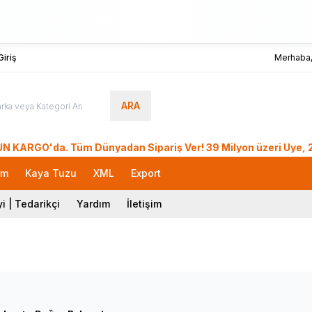
iriş
Merhaba
ARA
'da. Tüm Dünyadan Sipariş Ver! 39 Milyon üzeri Üye, 26. Yıl 
rm
Kaya Tuzu
XML
Export
i | Tedarikçi
Yardım
İletişim