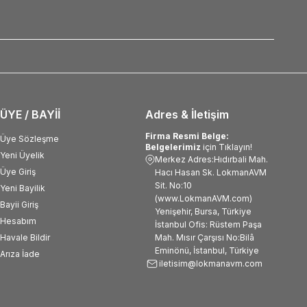
ÜYE / BAYİİ
Adres & İletişim
Firma Resmi Belge:
Üye Sözleşme
Belgelerimiz
için Tıklayın!
Yeni Üyelik
Merkez Adres:Hıdırbali Mah.
Üye Giriş
Hacı Hasan Sk. LokmanAVM
Sit. No:10
Yeni Bayilik
(www.LokmanAVM.com)
Bayii Giriş
Yenişehir, Bursa, Türkiye
Hesabım
İstanbul Ofis: Rüstem Paşa
Havale Bildir
Mah. Mısır Çarşısı No:Bilâ
Eminönü, İstanbul, Türkiye
Arıza İade
iletisim@lokmanavm.com