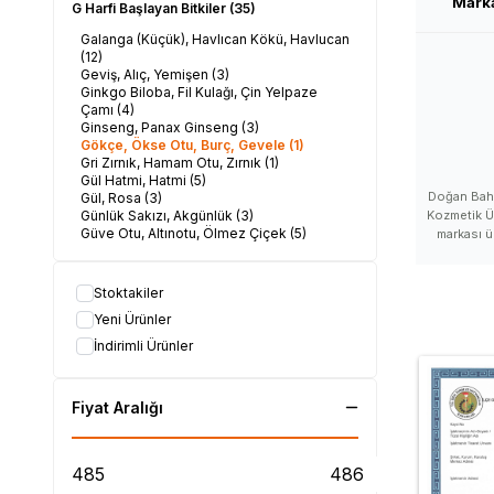
Mark
G Harfi Başlayan Bitkiler
(35)
Galanga (Küçük), Havlıcan Kökü, Havlucan
(12)
Geviş, Alıç, Yemişen
(3)
Ginkgo Biloba, Fil Kulağı, Çin Yelpaze
Çamı
(4)
Ginseng, Panax Ginseng
(3)
Gökçe, Ökse Otu, Burç, Gevele
(1)
Gri Zırnık, Hamam Otu, Zırnık
(1)
Gül Hatmi, Hatmi
(5)
Doğan Bahar
Gül, Rosa
(3)
Günlük Sakızı, Akgünlük
(3)
Kozmetik Ü
Güve Otu, Altınotu, Ölmez Çiçek
(5)
markası ü
markası s
Baharat mar
satan yer, 
Stoktakiler
Doğan Baha
Yeni Ürünler
Doğan Bahar
İndirimli Ürünler
Baharat 
markası, 
Doğan Baha
zararlı mı,
Fiyat Aralığı
Baharat satı
ürünleri n
satılır, Doğ
Baharat d