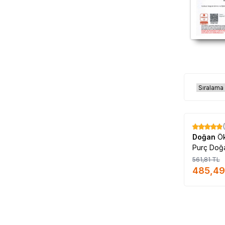
%
14
Doğan
Ö
Purç Doğa
561,81
TL
485,49