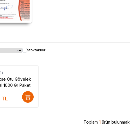
Stoktakiler
(1)
kse Otu Gövelek
l 1000 Gr Paket
TL
Toplam
1
ürün bulunmakt