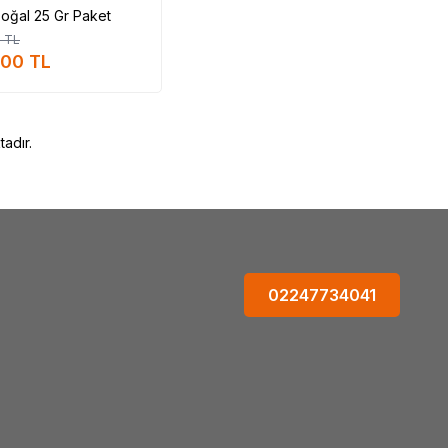
oğal 25 Gr Paket
0
TL
,00
TL
adır.
02247734041