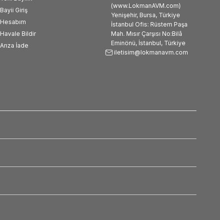
(www.LokmanAVM.com)
Bayii Giriş
Yenişehir, Bursa, Türkiye
Hesabım
İstanbul Ofis: Rüstem Paşa
Havale Bildir
Mah. Mısır Çarşısı No:Bilâ
Eminönü, İstanbul, Türkiye
Arıza İade
iletisim@lokmanavm.com