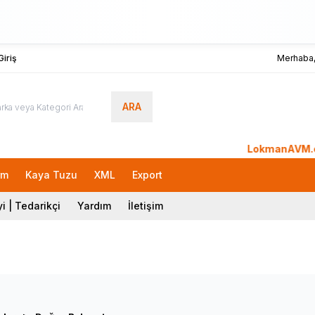
iriş
Merhaba
ARA
LokmanAVM.com'a Hoşg
rm
Kaya Tuzu
XML
Export
i | Tedarikçi
Yardım
İletişim