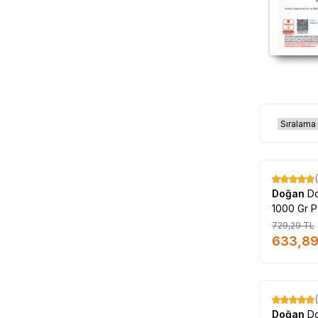
%
13
Doğan
Do
1000 Gr P
729,29
TL
633,8
%
17
Doğan
Do