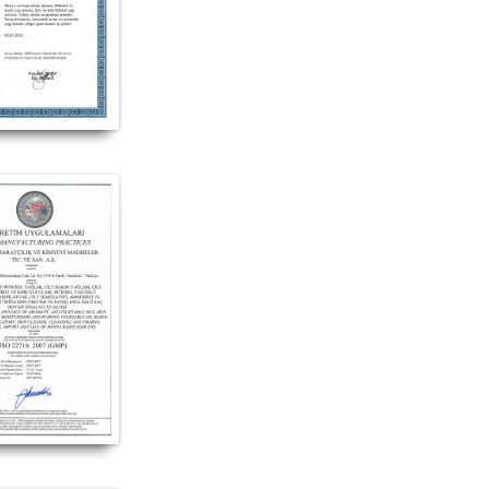
rünü hakkında, Doğan Baharat ürünü yorum, Doğan Baharat ürünü satışı, Doğan Baha
ılan yerler, Doğan Baharat ürünü satan yerler, Doğan Baharat ürünü nerede satılır,
oğan Baharat ürünü nerden alabilirim, Doğan Baharat ürünü etkileri, Doğan Baharat 
ası, Doğan Baharat ürünü faydaları neler, Doğan Baharat hakkındaki tüm bilgilerini ü
N BAHARAT #Doğan_Baharat_marka #Doğan_Baharat_marka_ürünler #Doğan_Baharat_markası #Doğan_Baharat_markası_ürünleri #Doğan_
_Baharat_markanın_ürünleri_satışı #Doğan_Baharat_markanın_ürünlerini_satan #Doğan_Baharat_markası_satan #Doğan_Baharat_marka
marka_ürünleri_nerde_satılır #Doğan_Baharat_satışı #Doğan_Baharat_satan #Doğan_Baharat_satan_yer #Doğan_Baharat_nerde_satılır 
#Doğan_Baharat_faydaları_ve_kullanımı