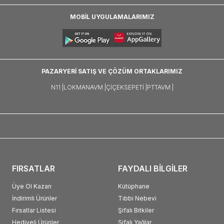
MOBİL UYGULAMALARIMIZ
PAZARYERİ SATIŞ VE ÇÖZÜM ORTAKLARIMIZ
N11 |
LOKMANAVM |
ÇIÇEKSEPETI |
PTTAVM |
FIRSATLAR
FAYDALI BİLGİLER
Üye Ol Kazan
Kütüphane
İndirimli Ürünler
Tıbbi Nebevi
Fırsatlar Listesi
Şifalı Bitkiler
Hediyeli Ürünler
Şifalı Yağlar