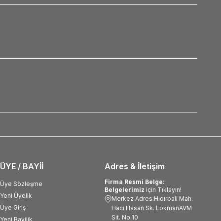
ÜYE / BAYİİ
Adres & İletişim
Firma Resmi Belge:
Üye Sözleşme
Belgelerimiz
için Tıklayın!
Yeni Üyelik
Merkez Adres:Hıdırbali Mah.
Üye Giriş
Hacı Hasan Sk. LokmanAVM
Sit. No:10
Yeni Bayilik