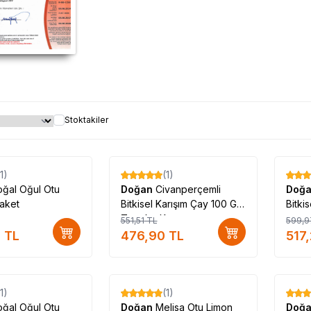
Stoktakiler
(1)
(1)
%
14
%
14
ğal Oğul Otu
Doğan
Civanperçemli
Doğ
aket
Bitkisel Karışım Çay 100 Gr
Bitki
Teneke Kutu
551,51
TL
599,9
9
TL
476,90
TL
517
Tükendi
(1)
(1)
%
15
%
17
ğal Oğul Otu
Doğan
Melisa Otu Limon
Doğ