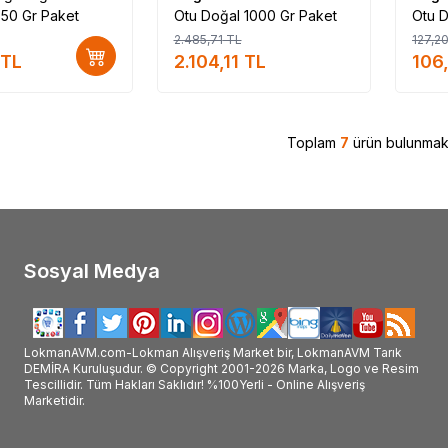
50 Gr Paket
Otu Doğal 1000 Gr Paket
Otu D
2.485,71
TL
127,2
TL
2.104,11
TL
106
Toplam
7
ürün bulunmakt
Sosyal Medya
LokmanAVM.com-Lokman Alışveriş Market bir, LokmanAVM Tarık
DEMİRA Kuruluşudur. © Copyright 2001-2026 Marka, Logo ve Resim
Tescillidir. Tüm Hakları Saklıdır! %100Yerli - Online Alışveriş
Marketidir.