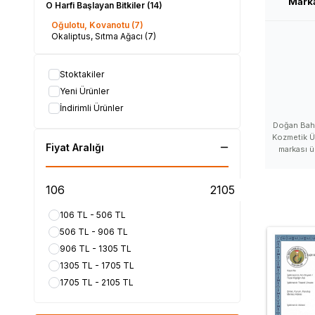
Mark
O Harfi Başlayan Bitkiler
(14)
Oğulotu, Kovanotu
(7)
Okaliptus, Sıtma Ağacı
(7)
Stoktakiler
Yeni Ürünler
İndirimli Ürünler
Doğan Bahar
Kozmetik Ü
Fiyat Aralığı
markası ü
markası s
Baharat mar
satan yer, 
Doğan Baha
Doğan Bahar
106 TL - 506 TL
Baharat 
506 TL - 906 TL
markası, 
Doğan Baha
906 TL - 1305 TL
zararlı mı,
1305 TL - 1705 TL
Baharat satı
ürünleri n
1705 TL - 2105 TL
satılır, Doğ
Baharat d