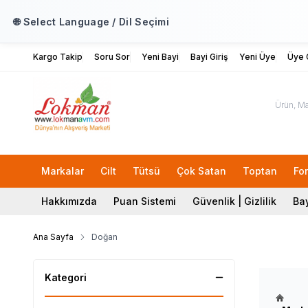
🌐 Select Language / Dil Seçimi
Kargo Takip
Soru Sor
Yeni Bayi
Bayi Giriş
Yeni Üye
Üye G
Markalar
Cilt
Tütsü
Çok Satan
Toptan
Fo
Hakkımızda
Puan Sistemi
Güvenlik | Gizlilik
Bay
Ana Sayfa
Doğan
Kategori