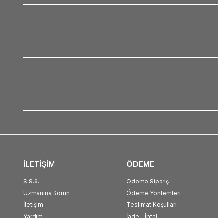
İLETİŞİM
ÖDEME
S.S.S.
Ödeme Sipariş
Uzmanına Sorun
Ödeme Yöntemleri
İletişim
Teslimat Koşulları
Yardım
İade - İptal