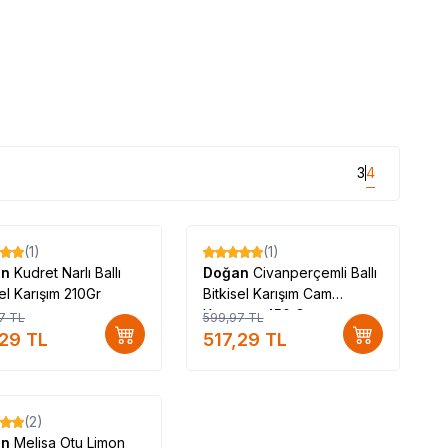
3
4
(1)
(1)
%
14
an
Kudret Narlı Ballı
Doğan
Civanperçemli Ballı
sel Karışım 210Gr
Bitkisel Karışım Cam
Kavanoz 450 Gr
7
TL
599,97
TL
,29
TL
517,29
TL
Tükendi
(2)
an
Melisa Otu Limon