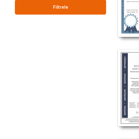
Baharat ü
ürünü sat
Filtrele
satılıyor, D
fayd
#LokmanAVM #DOĞA
#Doğan
#Doğan_Baharat_