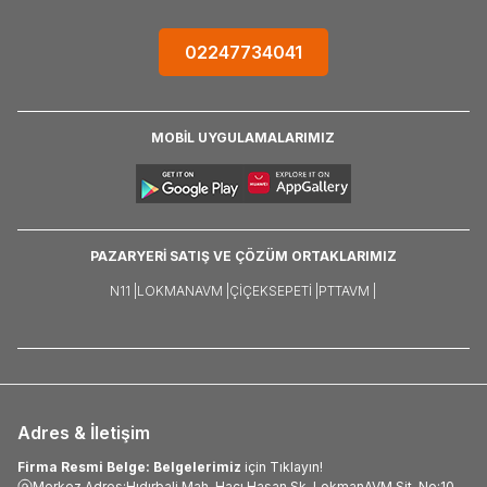
02247734041
MOBİL UYGULAMALARIMIZ
PAZARYERİ SATIŞ VE ÇÖZÜM ORTAKLARIMIZ
N11 |
LOKMANAVM |
ÇIÇEKSEPETI |
PTTAVM |
Adres & İletişim
Firma Resmi Belge: Belgelerimiz
için Tıklayın!
Merkez Adres:Hıdırbali Mah. Hacı Hasan Sk. LokmanAVM Sit. No:10