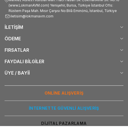
(www.LokmanAVM.com) Yenişehir, Bursa, Türkiye İstanbul Ofis:
Rüstem Paşa Mah. Mısır Çarşısı No:Bilâ Eminönü, İstanbul, Türkiye
iletisim@lokmanavm.com
İLETİŞİM
ÖDEME
FIRSATLAR
FAYDALI BİLGİLER
ÜYE / BAYİİ
ONLİNE ALIŞVERİŞ
İNTERNETTE GÜVENLİ ALIŞVERİŞ
DİJİTAL PAZARLAMA