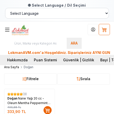
🌐 Select Language / Dil Seçimi
Hesabım
Sepet
ARA
LokmanAVM.com'a Hoşgeldiniz. Siparişleriniz AYNI GÜN KARG
Hakkımızda
Puan Sistemi
Güvenlik | Gizlilik
Bayi | T
Ana Sayfa
Doğan
Filtrele
Sırala
(3)
%
17
Doğan
Nane Yağı 20 cc -
Oleum Mentha Peppermint
Oil
400,68
TL
333,90
TL