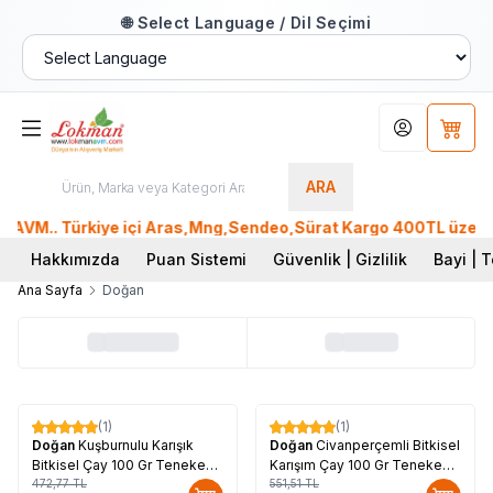
🌐 Select Language / Dil Seçimi
Hesabım
Sepet
ARA
VM.. Türkiye içi Aras,Mng,Sendeo,Sürat Kargo 400TL üzeri, Pt
Hakkımızda
Puan Sistemi
Güvenlik | Gizlilik
Bayi | T
Ana Sayfa
Doğan
(1)
(1)
%
19
%
14
Doğan
Kuşburnulu Karışık
Doğan
Civanperçemli Bitkisel
Bitkisel Çay 100 Gr Teneke
Karışım Çay 100 Gr Teneke
Kutu
472,77
TL
Kutu
551,51
TL