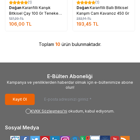
(1)
(1)
%
17
%
17
Doğan
Karanfilli Karışık
Doğan
Karanfilli Ballı Bitkisel
Bitkisel Çay 100 Gr Teneke
Karışım Cam Kavanoz 450 Gr
Kutu
127,20
TL
232,14
TL
106,00
TL
193,45
TL
Toplam
10
ürün bulunmaktadır.
E-Bülten Aboneliği
Kampanya ve yeniliklerden haberdar olmak için e-bültenimize abone
olun!
Kayıt Ol
KVKK Sözleşmesi'ni
okudum, kabul ediyorum.
Sosyal Medya