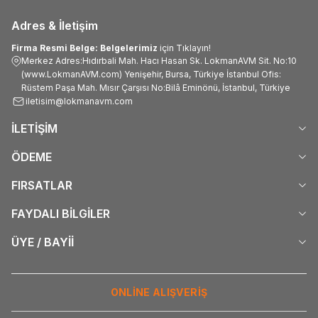
Adres & İletişim
Firma Resmi Belge: Belgelerimiz
için Tıklayın!
Merkez Adres:Hıdırbali Mah. Hacı Hasan Sk. LokmanAVM Sit. No:10
(www.LokmanAVM.com) Yenişehir, Bursa, Türkiye İstanbul Ofis:
Rüstem Paşa Mah. Mısır Çarşısı No:Bilâ Eminönü, İstanbul, Türkiye
iletisim@lokmanavm.com
İLETİŞİM
ÖDEME
FIRSATLAR
FAYDALI BİLGİLER
ÜYE / BAYİİ
ONLİNE ALIŞVERİŞ