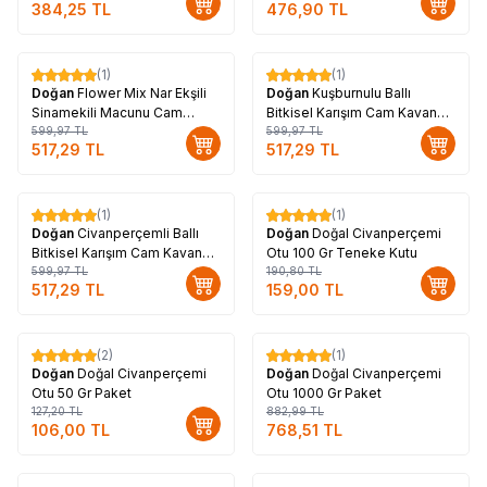
384,25
TL
476,90
TL
(1)
(1)
%
14
%
14
Doğan
Flower Mix Nar Ekşili
Doğan
Kuşburnulu Ballı
Sinamekili Macunu Cam
Bitkisel Karışım Cam Kavanoz
Kavanoz 450 Gr
599,97
TL
450 Gr
599,97
TL
517,29
TL
517,29
TL
(1)
(1)
%
14
%
17
Doğan
Civanperçemli Ballı
Doğan
Doğal Civanperçemi
Bitkisel Karışım Cam Kavanoz
Otu 100 Gr Teneke Kutu
450 Gr
599,97
TL
190,80
TL
517,29
TL
159,00
TL
Tükendi
(2)
(1)
%
17
%
13
Doğan
Doğal Civanperçemi
Doğan
Doğal Civanperçemi
Otu 50 Gr Paket
Otu 1000 Gr Paket
127,20
TL
882,99
TL
106,00
TL
768,51
TL
Tükendi
Tükendi