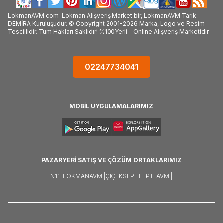
LokmanAVM.com-Lokman Alışveriş Market bir, LokmanAVM Tarık
DEMİRA Kuruluşudur. © Copyright 2001-2026 Marka, Logo ve Resim
Tescillidir. Tüm Hakları Saklıdır! %100Yerli - Online Alışveriş Marketidir.
02247734041
MOBİL UYGULAMALARIMIZ
PAZARYERİ SATIŞ VE ÇÖZÜM ORTAKLARIMIZ
N11 |
LOKMANAVM |
ÇIÇEKSEPETI |
PTTAVM |