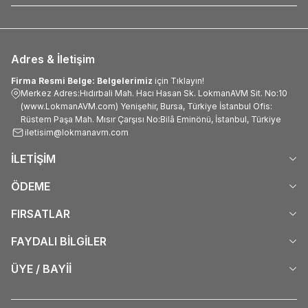
Adres & İletişim
Firma Resmi Belge: Belgelerimiz
için Tıklayın!
Merkez Adres:Hıdırbali Mah. Hacı Hasan Sk. LokmanAVM Sit. No:10
(www.LokmanAVM.com) Yenişehir, Bursa, Türkiye İstanbul Ofis:
Rüstem Paşa Mah. Mısır Çarşısı No:Bilâ Eminönü, İstanbul, Türkiye
iletisim@lokmanavm.com
İLETİŞİM
ÖDEME
FIRSATLAR
FAYDALI BİLGİLER
ÜYE / BAYİİ