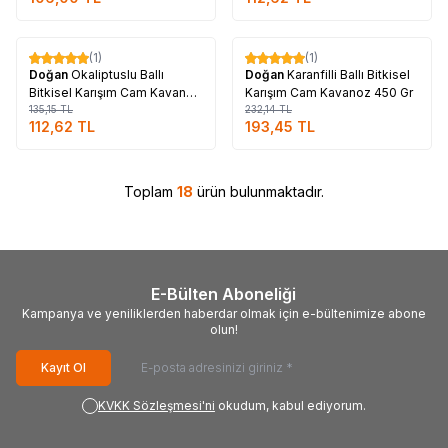
Tükendi
Tükendi
(1)
(1)
%
17
%
17
Doğan
Okaliptuslu Ballı
Doğan
Karanfilli Ballı Bitkisel
Bitkisel Karışım Cam Kavanoz
Karışım Cam Kavanoz 450 Gr
450 Gr
135,15
TL
232,14
TL
112,62
TL
193,45
TL
Toplam
18
ürün bulunmaktadır.
E-Bülten Aboneliği
Kampanya ve yeniliklerden haberdar olmak için e-bültenimize abone
olun!
Kayıt Ol
KVKK Sözleşmesi'ni
okudum, kabul ediyorum.