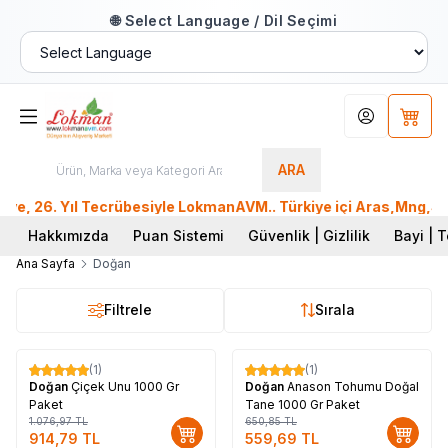
🌐 Select Language / Dil Seçimi
Hesabım
Sepet
ARA
, 26. Yıl Tecrübesiyle LokmanAVM.. Türkiye içi Aras,Mng,Send
Hakkımızda
Puan Sistemi
Güvenlik | Gizlilik
Bayi | T
Ana Sayfa
Doğan
Filtrele
Sırala
(1)
(1)
%
15
%
14
Doğan
Çiçek Unu 1000 Gr
Doğan
Anason Tohumu Doğal
Paket
Tane 1000 Gr Paket
1.076,97
TL
650,85
TL
914,79
TL
559,69
TL