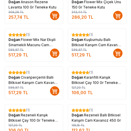
Doğan
Anason Rezene
Doğan
Flower Mix Çiçek Unu
Lavanta 100 Gr Teneke Kutu
150 Gr Teneke Kutu
309,29
TL
343,44
TL
257,74
TL
286,20
TL
(1)
(1)
%
14
%
14
Doğan
Flower Mix Nar Ekşili
Doğan
Kuşburnulu Ballı
Sinamekili Macunu Cam
Bitkisel Karışım Cam Kavanoz
Kavanoz 450 Gr
599,97
TL
450 Gr
599,97
TL
517,29
TL
517,29
TL
Tükendi
(1)
(1)
%
14
%
17
Doğan
Civanperçemli Ballı
Doğan
Karanfilli Karışık
Bitkisel Karışım Cam Kavanoz
Bitkisel Çay 100 Gr Teneke
450 Gr
599,97
TL
Kutu
127,20
TL
517,29
TL
106,00
TL
Tükendi
Tükendi
(1)
(1)
%
17
%
17
Doğan
Rezeneli Karışık
Doğan
Rezeneli Ballı Bitkisel
Bitkisel Çay 100 Gr Teneke
Karışım Cam Kavanoz 450 Gr
Kutu
127,20
TL
135,15
TL
106,00
TL
112,62
TL