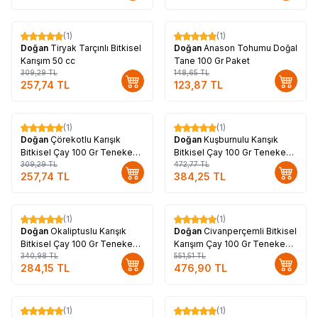
(1)
(1)
%
17
%
17
Doğan
Tiryak Tarçınlı Bitkisel
Doğan
Anason Tohumu Doğal
Karışım 50 cc
Tane 100 Gr Paket
309,29
TL
148,65
TL
257,74
TL
123,87
TL
(1)
(1)
%
17
%
19
Doğan
Çörekotlu Karışık
Doğan
Kuşburnulu Karışık
Bitkisel Çay 100 Gr Teneke
Bitkisel Çay 100 Gr Teneke
Kutu
309,29
TL
Kutu
472,77
TL
257,74
TL
384,25
TL
(1)
(1)
%
17
%
14
Doğan
Okaliptuslu Karışık
Doğan
Civanperçemli Bitkisel
Bitkisel Çay 100 Gr Teneke
Karışım Çay 100 Gr Teneke
Kutu
340,98
TL
Kutu
551,51
TL
284,15
TL
476,90
TL
(1)
(1)
%
17
%
17