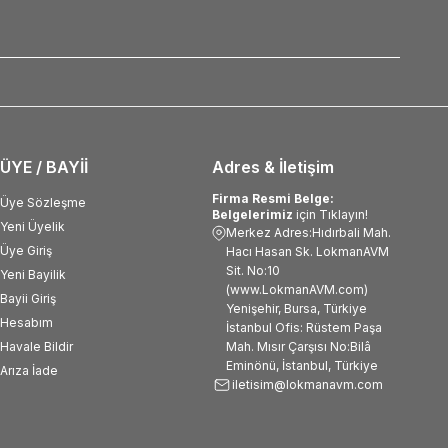
ÜYE / BAYİİ
Adres & İletişim
Firma Resmi Belge:
Üye Sözleşme
Belgelerimiz
için Tıklayın!
Yeni Üyelik
Merkez Adres:Hıdırbali Mah.
Üye Giriş
Hacı Hasan Sk. LokmanAVM
Sit. No:10
Yeni Bayilik
(www.LokmanAVM.com)
Bayii Giriş
Yenişehir, Bursa, Türkiye
Hesabım
İstanbul Ofis: Rüstem Paşa
Havale Bildir
Mah. Mısır Çarşısı No:Bilâ
Eminönü, İstanbul, Türkiye
Arıza İade
iletisim@lokmanavm.com