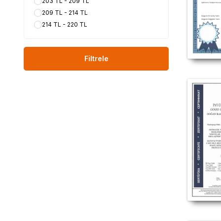
203 TL - 209 TL
Baharat ü
ürünü sat
209 TL - 214 TL
satılıyor, D
214 TL - 220 TL
fayd
#LokmanAVM #DOĞA
#Doğan
#Doğan_Baharat_
Filtrele