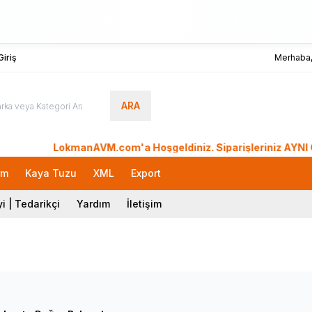
iriş
Merhaba
ARA
LokmanAVM.com'a Hoşgeldiniz. Siparişleriniz AYNI GÜN KARG
rm
Kaya Tuzu
XML
Export
i | Tedarikçi
Yardım
İletişim