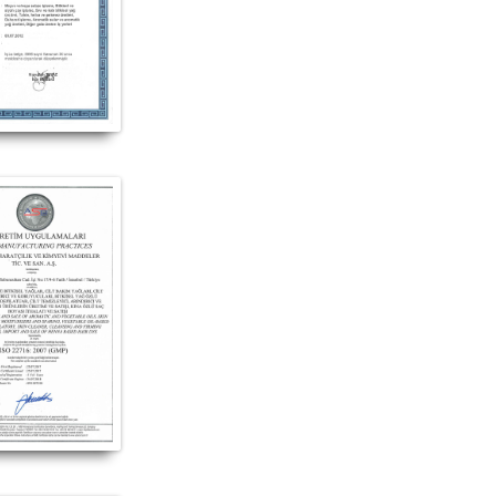
rünü hakkında, Doğan Baharat ürünü yorum, Doğan Baharat ürünü satışı, Doğan Baha
ılan yerler, Doğan Baharat ürünü satan yerler, Doğan Baharat ürünü nerede satılır,
oğan Baharat ürünü nerden alabilirim, Doğan Baharat ürünü etkileri, Doğan Baharat 
ası, Doğan Baharat ürünü faydaları neler, Doğan Baharat hakkındaki tüm bilgilerini ü
N BAHARAT #Doğan_Baharat_marka #Doğan_Baharat_marka_ürünler #Doğan_Baharat_markası #Doğan_Baharat_markası_ürünleri #Doğan_
_Baharat_markanın_ürünleri_satışı #Doğan_Baharat_markanın_ürünlerini_satan #Doğan_Baharat_markası_satan #Doğan_Baharat_marka
marka_ürünleri_nerde_satılır #Doğan_Baharat_satışı #Doğan_Baharat_satan #Doğan_Baharat_satan_yer #Doğan_Baharat_nerde_satılır 
#Doğan_Baharat_faydaları_ve_kullanımı