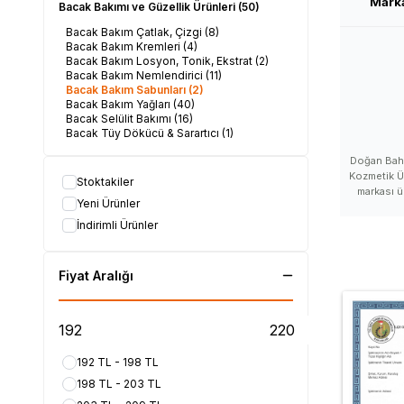
Mark
Bacak Bakımı ve Güzellik Ürünleri
(50)
Bacak Bakım Çatlak, Çizgi
(8)
Bacak Bakım Kremleri
(4)
Bacak Bakım Losyon, Tonik, Ekstrat
(2)
Bacak Bakım Nemlendirici
(11)
Bacak Bakım Sabunları
(2)
Bacak Bakım Yağları
(40)
Bacak Selülit Bakımı
(16)
Bacak Tüy Dökücü & Sarartıcı
(1)
Doğan Bahar
Kozmetik Ü
Stoktakiler
markası ü
Yeni Ürünler
markası s
Baharat mar
İndirimli Ürünler
satan yer, 
Doğan Baha
Doğan Bahar
Fiyat Aralığı
Baharat 
markası, 
Doğan Baha
zararlı mı,
Baharat satı
ürünleri n
192 TL - 198 TL
satılır, Doğ
198 TL - 203 TL
Baharat d