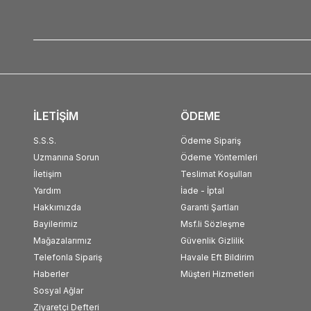
İLETİŞİM
ÖDEME
S.S.S.
Ödeme Sipariş
Uzmanına Sorun
Ödeme Yöntemleri
İletişim
Teslimat Koşulları
Yardım
İade - İptal
Hakkımızda
Garanti Şartları
Bayilerimiz
Msf.li Sözleşme
Mağazalarımız
Güvenlik Gizlilik
Telefonla Sipariş
Havale Eft Bildirim
Haberler
Müşteri Hizmetleri
Sosyal Ağlar
Ziyaretçi Defteri