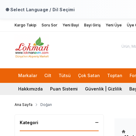
🌐 Select Language / Dil Seçimi
Kargo Takip
Soru Sor
Yeni Bayi
Bayi Giriş
Yeni Üye
Üye G
Markalar
Cilt
Tütsü
Çok Satan
Toptan
Fo
Hakkımızda
Puan Sistemi
Güvenlik | Gizlilik
Bay
Ana Sayfa
Doğan
Kategori