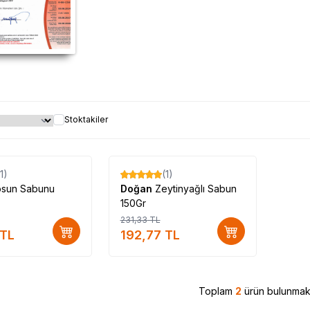
Stoktakiler
(1)
(1)
%
17
osun Sabunu
Doğan
Zeytinyağlı Sabun
150Gr
231,33
TL
TL
192,77
TL
Toplam
2
ürün bulunmakt