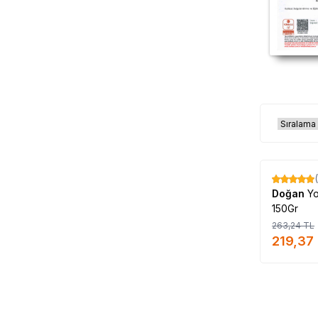
%
17
Doğan
Y
150Gr
263,24
TL
219,37