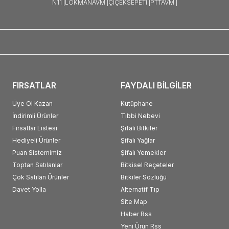
N11 |
LOKMANAVM |
ÇIÇEKSEPETI |
PTTAVM |
FIRSATLAR
FAYDALI BİLGİLER
Üye Ol Kazan
Kütüphane
İndirimli Ürünler
Tıbbi Nebevi
Fırsatlar Listesi
Şifalı Bitkiler
Hediyeli Ürünler
Şifalı Yağlar
Puan Sistemimiz
Şifalı Yemekler
Toptan Satılanlar
Bitkisel Reçeteler
Çok Satılan Ürünler
Bitkiler Sözlüğü
Davet Yolla
Alternatif Tıp
Site Map
Haber Rss
Yeni Ürün Rss