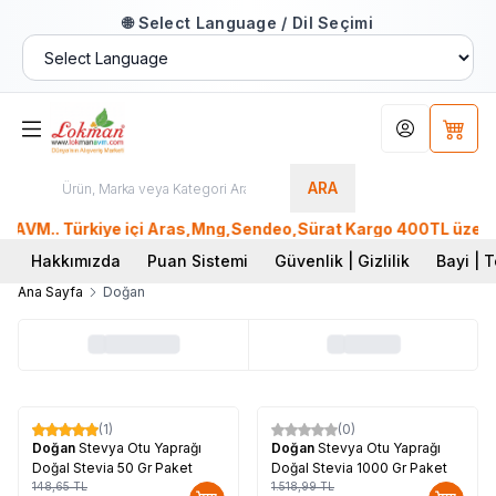
🌐 Select Language / Dil Seçimi
Hesabım
Sepet
ARA
AVM.. Türkiye içi Aras,Mng,Sendeo,Sürat Kargo 400TL üzeri, P
Hakkımızda
Puan Sistemi
Güvenlik | Gizlilik
Bayi | T
Ana Sayfa
Doğan
(1)
(0)
%
17
%
15
Doğan
Stevya Otu Yaprağı
Doğan
Stevya Otu Yaprağı
Doğal Stevia 50 Gr Paket
Doğal Stevia 1000 Gr Paket
148,65
TL
1.518,99
TL