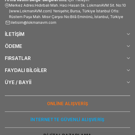
Merkez Adres:Hıdırbali Mah. Hacı Hasan Sk. LokmanAVM Sit. No:10
(www.LokmanAVM.com) Yenişehir, Bursa, Türkiye İstanbul Ofis:
Rüstem Paşa Mah. Mısır Çarşısı No:Bilâ Eminönü, İstanbul, Türkiye
iletisim@lokmanavm.com
İLETİŞİM
ÖDEME
FIRSATLAR
FAYDALI BİLGİLER
ÜYE / BAYİİ
ONLİNE ALIŞVERİŞ
İNTERNETTE GÜVENLİ ALIŞVERİŞ