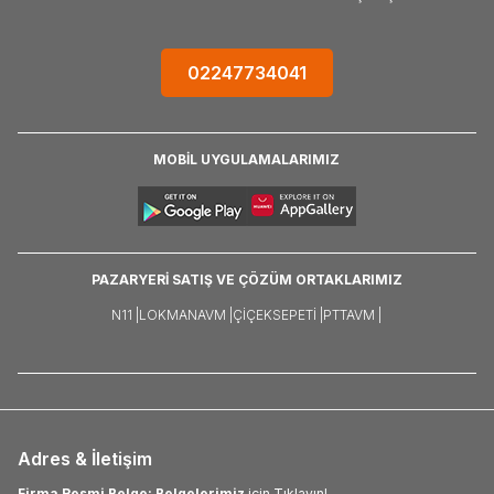
02247734041
MOBİL UYGULAMALARIMIZ
PAZARYERİ SATIŞ VE ÇÖZÜM ORTAKLARIMIZ
N11 |
LOKMANAVM |
ÇIÇEKSEPETI |
PTTAVM |
Adres & İletişim
Firma Resmi Belge: Belgelerimiz
için Tıklayın!