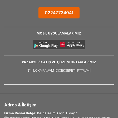
02247734041
MOBİL UYGULAMALARIMIZ
PAZARYERİ SATIŞ VE ÇÖZÜM ORTAKLARIMIZ
N11 |
LOKMANAVM |
ÇIÇEKSEPETI |
PTTAVM |
Adres & İletişim
Firma Resmi Belge: Belgelerimiz
için Tıklayın!
Merkez Adres:Hıdırbali Mah. Hacı Hasan Sk. LokmanAVM Sit. No:10