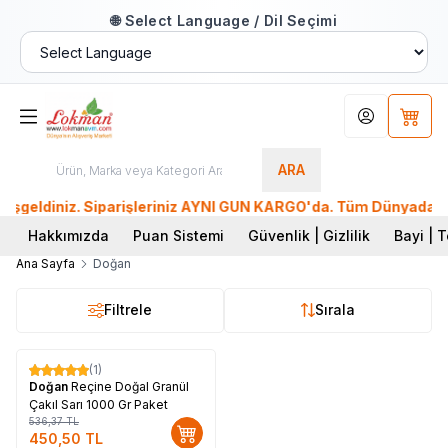
🌐 Select Language / Dil Seçimi
Hesabım
Sepet
ARA
ldiniz. Siparişleriniz AYNI GÜN KARGO'da. Tüm Dünyadan Sipar
Hakkımızda
Puan Sistemi
Güvenlik | Gizlilik
Bayi | T
Ana Sayfa
Doğan
Filtrele
Sırala
(1)
%
16
Doğan
Reçine Doğal Granül
Çakıl Sarı 1000 Gr Paket
536,37
TL
450,50
TL