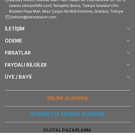
(www.LokmanAVM.com) Yenişehir, Bursa, Türkiye İstanbul Ofis:
Rüstem Paşa Mah. Mısır Çarşısı No:Bilâ Eminönü, İstanbul, Türkiye
iletisim@lokmanavm.com
İLETİŞİM
ÖDEME
FIRSATLAR
FAYDALI BİLGİLER
ÜYE / BAYİİ
ONLİNE ALIŞVERİŞ
İNTERNETTE GÜVENLİ ALIŞVERİŞ
DİJİTAL PAZARLAMA