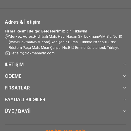
Adres & İletişim
Firma Resmi Belge: Belgelerimiz
için Tıklayın!
Merkez Adres:Hıdırbali Mah. Hacı Hasan Sk. LokmanAVM Sit. No:10
(www.LokmanAVM.com) Yenişehir, Bursa, Türkiye İstanbul Ofis:
Rüstem Paşa Mah. Mısır Çarşısı No:Bilâ Eminönü, İstanbul, Türkiye
iletisim@lokmanavm.com
İLETİŞİM
ÖDEME
FIRSATLAR
FAYDALI BİLGİLER
ÜYE / BAYİİ