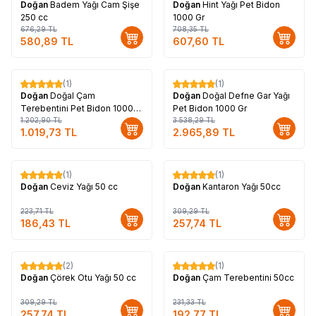
Doğan
Badem Yağı Cam Şişe
Doğan
Hint Yağı Pet Bidon
250 cc
1000 Gr
676,29
TL
708,35
TL
580,89
TL
607,60
TL
(1)
(1)
%
15
%
16
Doğan
Doğal Çam
Doğan
Doğal Defne Gar Yağı
Terebentini Pet Bidon 1000
Pet Bidon 1000 Gr
Gr
1.202,90
TL
3.538,29
TL
1.019,73
TL
2.965,89
TL
(1)
(1)
%
17
%
17
Doğan
Ceviz Yağı 50 cc
Doğan
Kantaron Yağı 50cc
223,71
TL
309,29
TL
186,43
TL
257,74
TL
(2)
(1)
%
17
%
17
Doğan
Çörek Otu Yağı 50 cc
Doğan
Çam Terebentini 50cc
309,29
TL
231,33
TL
257,74
TL
192,77
TL