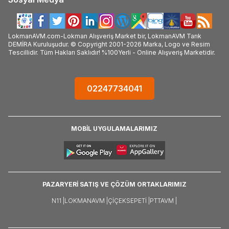
LokmanAVM.com-Lokman Alışveriş Market bir, LokmanAVM Tarık
DEMİRA Kuruluşudur. © Copyright 2001-2026 Marka, Logo ve Resim
Tescillidir. Tüm Hakları Saklıdır! %100Yerli - Online Alışveriş Marketidir.
02247734041
MOBİL UYGULAMALARIMIZ
PAZARYERİ SATIŞ VE ÇÖZÜM ORTAKLARIMIZ
N11 |
LOKMANAVM |
ÇIÇEKSEPETI |
PTTAVM |