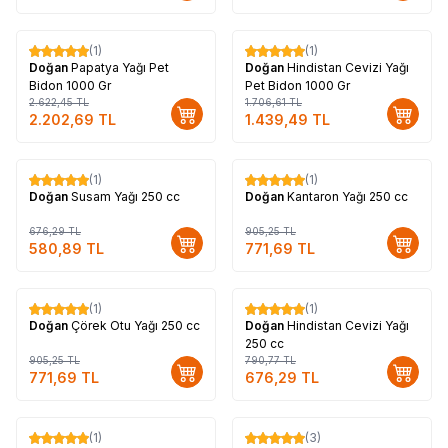
(1)
(1)
%
16
%
16
Doğan
Papatya Yağı Pet
Doğan
Hindistan Cevizi Yağı
Bidon 1000 Gr
Pet Bidon 1000 Gr
2.622,45
TL
1.706,61
TL
2.202,69
TL
1.439,49
TL
(1)
(1)
%
14
%
15
Doğan
Susam Yağı 250 cc
Doğan
Kantaron Yağı 250 cc
676,29
TL
905,25
TL
580,89
TL
771,69
TL
(1)
(1)
%
15
%
14
Doğan
Çörek Otu Yağı 250 cc
Doğan
Hindistan Cevizi Yağı
250 cc
905,25
TL
790,77
TL
771,69
TL
676,29
TL
(1)
(3)
%
14
%
14