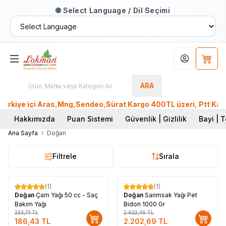
🌐 Select Language / Dil Seçimi
Hesabım
Sepet
ARA
kiye içi Aras,Mng,Sendeo,Sürat Kargo 400TL üzeri, Ptt Kargo 
Hakkımızda
Puan Sistemi
Güvenlik | Gizlilik
Bayi | T
Ana Sayfa
Doğan
Filtrele
Sırala
(1)
(1)
%
17
%
16
Doğan
Çam Yağı 50 cc - Saç
Doğan
Sarımsak Yağı Pet
Bakım Yağı
Bidon 1000 Gr
223,71
TL
2.622,45
TL
186,43
TL
2.202,69
TL