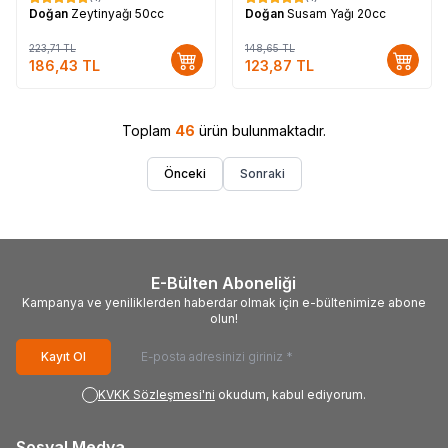
%
17
%
17
Doğan
Zeytinyağı 50cc
Doğan
Susam Yağı 20cc
223,71
TL
148,65
TL
186,43
TL
123,87
TL
Toplam
46
ürün bulunmaktadır.
Önceki
Sonraki
E-Bülten Aboneliği
Kampanya ve yeniliklerden haberdar olmak için e-bültenimize abone
olun!
Kayıt Ol
KVKK Sözleşmesi'ni
okudum, kabul ediyorum.
Sosyal Medya