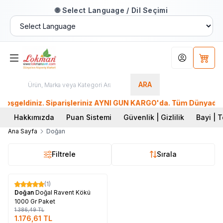
🌐 Select Language / Dil Seçimi
Hesabım
Sepet
ARA
eldiniz. Siparişleriniz AYNI GÜN KARGO'da. Tüm Dünyadan Sipa
Hakkımızda
Puan Sistemi
Güvenlik | Gizlilik
Bayi | T
Ana Sayfa
Doğan
Filtrele
Sırala
Tükendi
(1)
%
15
Doğan
Doğal Ravent Kökü
1000 Gr Paket
1.386,49
TL
1.176,61
TL