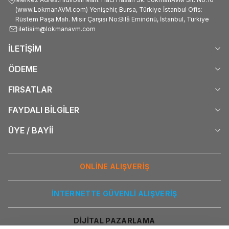
(www.LokmanAVM.com) Yenişehir, Bursa, Türkiye İstanbul Ofis:
Rüstem Paşa Mah. Mısır Çarşısı No:Bilâ Eminönü, İstanbul, Türkiye
iletisim@lokmanavm.com
İLETİŞİM
ÖDEME
FIRSATLAR
FAYDALI BİLGİLER
ÜYE / BAYİİ
ONLİNE ALIŞVERİŞ
İNTERNETTE GÜVENLİ ALIŞVERİŞ
DİJİTAL PAZARLAMA