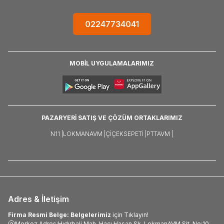
02247734041
MOBİL UYGULAMALARIMIZ
PAZARYERİ SATIŞ VE ÇÖZÜM ORTAKLARIMIZ
N11 |
LOKMANAVM |
ÇIÇEKSEPETI |
PTTAVM |
Adres & İletişim
Firma Resmi Belge: Belgelerimiz
için Tıklayın!
Merkez Adres:Hıdırbali Mah. Hacı Hasan Sk. LokmanAVM Sit. No:10