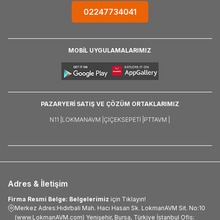
02247734041
MOBİL UYGULAMALARIMIZ
PAZARYERİ SATIŞ VE ÇÖZÜM ORTAKLARIMIZ
N11 |
LOKMANAVM |
ÇIÇEKSEPETI |
PTTAVM |
Adres & İletişim
Firma Resmi Belge: Belgelerimiz
için Tıklayın!
Merkez Adres:Hıdırbali Mah. Hacı Hasan Sk. LokmanAVM Sit. No:10
(www.LokmanAVM.com) Yenişehir, Bursa, Türkiye İstanbul Ofis: