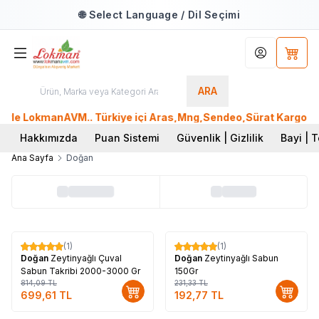
🌐 Select Language / Dil Seçimi
Hesabım
Sepet
ARA
yle LokmanAVM.. Türkiye içi Aras,Mng,Sendeo,Sürat Kargo 400T
Hakkımızda
Puan Sistemi
Güvenlik | Gizlilik
Bayi | T
Ana Sayfa
Doğan
(1)
(1)
%
14
%
17
Doğan
Zeytinyağlı Çuval
Doğan
Zeytinyağlı Sabun
Sabun Takribi 2000-3000 Gr
150Gr
814,09
TL
231,33
TL
699,61
TL
192,77
TL