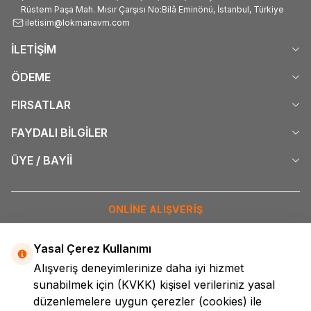
Rüstem Paşa Mah. Mısır Çarşısı No:Bilâ Eminönü, İstanbul, Türkiye
iletisim@lokmanavm.com
İLETİŞİM
ÖDEME
FIRSATLAR
FAYDALI BİLGİLER
ÜYE / BAYİİ
ONLİNE ALIŞVERİŞ
İNTERNETTE GÜVENLİ ALIŞVERİŞ
Yasal Çerez Kullanımı
Alışveriş deneyimlerinize daha iyi hizmet
DİJİTAL PAZARLAMA
sunabilmek için
(KVKK)
kişisel verileriniz yasal
düzenlemelere uygun çerezler (cookies) ile