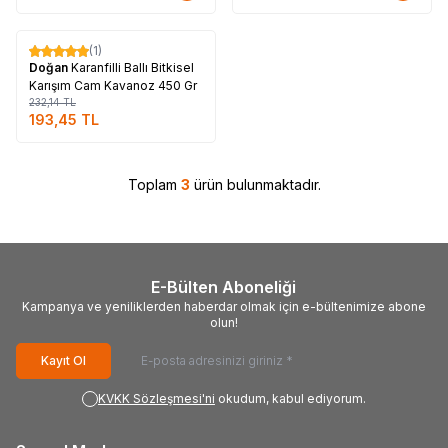
Tükendi
(1)
%
17
Doğan
Karanfilli Ballı Bitkisel
Karışım Cam Kavanoz 450 Gr
232,14
TL
193,45
TL
Toplam
3
ürün bulunmaktadır.
E-Bülten Aboneliği
Kampanya ve yeniliklerden haberdar olmak için e-bültenimize abone
olun!
Kayıt Ol
KVKK Sözleşmesi'ni
okudum, kabul ediyorum.