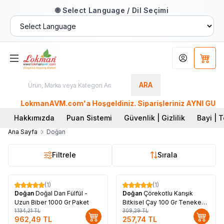
🌐 Select Language / Dil Seçimi
Hesabım
Sepet
ARA
LokmanAVM.com'a Hoşgeldiniz. Siparişleriniz AYNI GÜN KAR
Hakkımızda
Puan Sistemi
Güvenlik | Gizlilik
Bayi | T
Ana Sayfa
Doğan
Filtrele
Sırala
(1)
(1)
%
15
%
17
Doğan
Doğal Darı Fülfül -
Doğan
Çörekotlu Karışık
Uzun Biber 1000 Gr Paket
Bitkisel Çay 100 Gr Teneke
1.134,21
TL
Kutu
309,29
TL
962,49
TL
257,74
TL