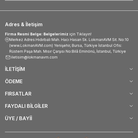
Adres & İletişim
Firma Resmi Belge: Belgelerimiz
için Tıklayın!
Merkez Adres:Hıdırbali Mah. Hacı Hasan Sk. LokmanAVM Sit. No:10
(www.LokmanAVM.com) Yenişehir, Bursa, Türkiye İstanbul Ofis:
Rüstem Paşa Mah. Mısır Çarşısı No:Bilâ Eminönü, İstanbul, Türkiye
iletisim@lokmanavm.com
İLETİŞİM
ÖDEME
FIRSATLAR
FAYDALI BİLGİLER
ÜYE / BAYİİ