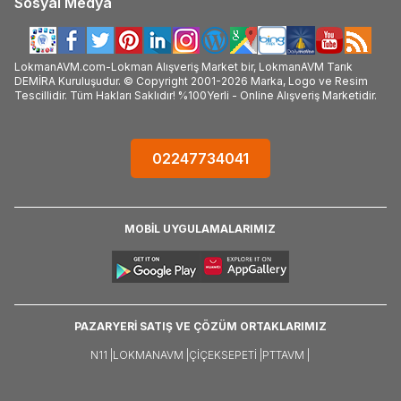
Sosyal Medya
LokmanAVM.com-Lokman Alışveriş Market bir, LokmanAVM Tarık
DEMİRA Kuruluşudur. © Copyright 2001-2026 Marka, Logo ve Resim
Tescillidir. Tüm Hakları Saklıdır! %100Yerli - Online Alışveriş Marketidir.
02247734041
MOBİL UYGULAMALARIMIZ
PAZARYERİ SATIŞ VE ÇÖZÜM ORTAKLARIMIZ
N11 |
LOKMANAVM |
ÇIÇEKSEPETI |
PTTAVM |