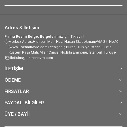
Adres & İletişim
Firma Resmi Belge: Belgelerimiz
için Tıklayın!
Merkez Adres:Hıdırbali Mah. Hacı Hasan Sk. LokmanAVM Sit. No:10
(www.LokmanAVM.com) Yenişehir, Bursa, Türkiye İstanbul Ofis:
Rüstem Paşa Mah. Mısır Çarşısı No:Bilâ Eminönü, İstanbul, Türkiye
iletisim@lokmanavm.com
İLETİŞİM
ÖDEME
FIRSATLAR
FAYDALI BİLGİLER
ÜYE / BAYİİ