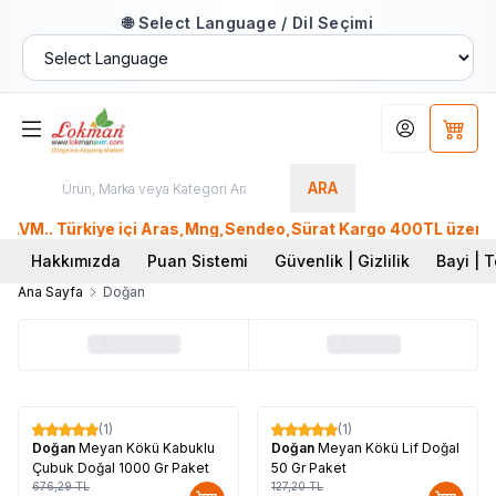
🌐 Select Language / Dil Seçimi
Hesabım
Sepet
ARA
VM.. Türkiye içi Aras,Mng,Sendeo,Sürat Kargo 400TL üzeri, Pt
Hakkımızda
Puan Sistemi
Güvenlik | Gizlilik
Bayi | T
Ana Sayfa
Doğan
(1)
(1)
%
14
%
17
Doğan
Meyan Kökü Kabuklu
Doğan
Meyan Kökü Lif Doğal
Çubuk Doğal 1000 Gr Paket
50 Gr Paket
676,29
TL
127,20
TL