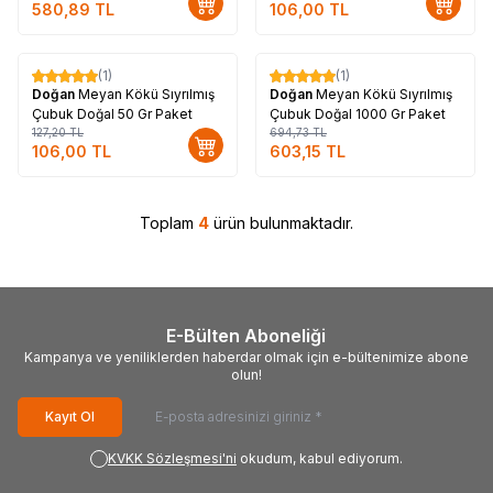
580,89
TL
106,00
TL
Tükendi
(1)
(1)
%
17
%
13
Doğan
Meyan Kökü Sıyrılmış
Doğan
Meyan Kökü Sıyrılmış
Çubuk Doğal 50 Gr Paket
Çubuk Doğal 1000 Gr Paket
127,20
TL
694,73
TL
106,00
TL
603,15
TL
Toplam
4
ürün bulunmaktadır.
E-Bülten Aboneliği
Kampanya ve yeniliklerden haberdar olmak için e-bültenimize abone
olun!
Kayıt Ol
KVKK Sözleşmesi'ni
okudum, kabul ediyorum.