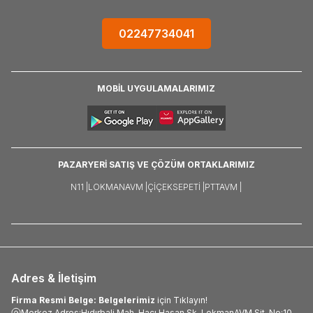
02247734041
MOBİL UYGULAMALARIMIZ
PAZARYERİ SATIŞ VE ÇÖZÜM ORTAKLARIMIZ
N11 |
LOKMANAVM |
ÇIÇEKSEPETI |
PTTAVM |
Adres & İletişim
Firma Resmi Belge: Belgelerimiz
için Tıklayın!
Merkez Adres:Hıdırbali Mah. Hacı Hasan Sk. LokmanAVM Sit. No:10