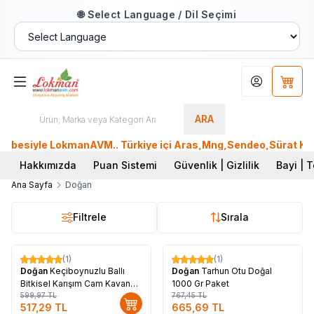
🌐 Select Language / Dil Seçimi
Hesabım
Sepet
ARA
übesiyle LokmanAVM.. Türkiye içi Aras,Mng,Sendeo,Sürat Kargo
Hakkımızda
Puan Sistemi
Güvenlik | Gizlilik
Bayi | T
Ana Sayfa
Doğan
Filtrele
Sırala
Tükendi
(1)
(1)
%
14
%
13
Doğan
Keçiboynuzlu Ballı
Doğan
Tarhun Otu Doğal
Bitkisel Karışım Cam Kavanoz
1000 Gr Paket
450 Gr
599,97
TL
767,45
TL
517,29
TL
665,69
TL