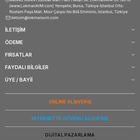
(www.LokmanAVM.com) Yenişehir, Bursa, Türkiye İstanbul Ofis:
Rüstem Paşa Mah. Mısır Çarşısı No:Bilâ Eminönü, İstanbul, Türkiye
iletisim@lokmanavm.com
İLETİŞİM
ÖDEME
FIRSATLAR
FAYDALI BİLGİLER
ÜYE / BAYİİ
ONLİNE ALIŞVERİŞ
İNTERNETTE GÜVENLİ ALIŞVERİŞ
DİJİTAL PAZARLAMA