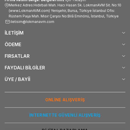
Merkez Adres:Hıdırbali Mah. Hacı Hasan Sk. LokmanAVM Sit. No:10
(www.LokmanAVM.com) Yenişehir, Bursa, Türkiye İstanbul Ofis:
Rüstem Paşa Mah. Mısır Çarşısı No:Bilâ Eminönü, İstanbul, Türkiye
iletisim@lokmanavm.com
İLETİŞİM
ÖDEME
FIRSATLAR
FAYDALI BİLGİLER
ÜYE / BAYİİ
ONLİNE ALIŞVERİŞ
İNTERNETTE GÜVENLİ ALIŞVERİŞ