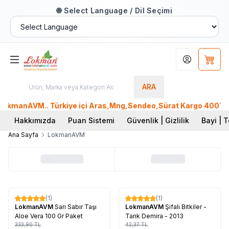
🌐 Select Language / Dil Seçimi
Hesabım
Sepet
ARA
LokmanAVM.. Türkiye içi Aras,Mng,Sendeo,Sürat Kargo 400TL üz
Hakkımızda
Puan Sistemi
Güvenlik | Gizlilik
Bayi | T
Ana Sayfa
LokmanAVM
Tükendi
Tükendi
(1)
(1)
%
17
%
60
LokmanAVM
Sarı Sabır Taşı
LokmanAVM
Şifalı Bitkiler -
Aloe Vera 100 Gr Paket
Tarık Demira - 2013
333,90
TL
42,37
TL