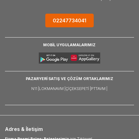
02247734041
MOBİL UYGULAMALARIMIZ
PAZARYERİ SATIŞ VE ÇÖZÜM ORTAKLARIMIZ
N11 |
LOKMANAVM |
ÇIÇEKSEPETI |
PTTAVM |
Adres & İletişim
Firma Resmi Belge: Belgelerimiz
için Tıklayın!