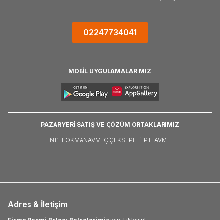
02247734041
MOBİL UYGULAMALARIMIZ
PAZARYERİ SATIŞ VE ÇÖZÜM ORTAKLARIMIZ
N11 |
LOKMANAVM |
ÇIÇEKSEPETI |
PTTAVM |
Adres & İletişim
Firma Resmi Belge: Belgelerimiz
için Tıklayın!