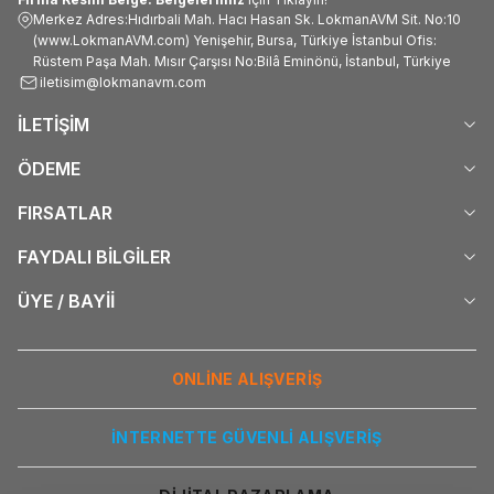
Merkez Adres:Hıdırbali Mah. Hacı Hasan Sk. LokmanAVM Sit. No:10
(www.LokmanAVM.com) Yenişehir, Bursa, Türkiye İstanbul Ofis:
Rüstem Paşa Mah. Mısır Çarşısı No:Bilâ Eminönü, İstanbul, Türkiye
iletisim@lokmanavm.com
İLETİŞİM
ÖDEME
FIRSATLAR
FAYDALI BİLGİLER
ÜYE / BAYİİ
ONLİNE ALIŞVERİŞ
İNTERNETTE GÜVENLİ ALIŞVERİŞ