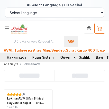
🌐 Select Language / Dil Seçimi
Hesabım
Sepet
ARA
AVM.. Türkiye içi Aras,Mng,Sendeo,Sürat Kargo 400TL üzeri, P
Hakkımızda
Puan Sistemi
Güvenlik | Gizlilik
Bayi | T
Ana Sayfa
LokmanAVM
Tükendi
(1)
%
60
LokmanAVM
Şifalı Bitkisel
Hayvansal Yağlar - Tarık
Demira - 2020
42,37
TL