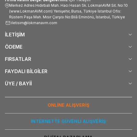
Merkez Adres:Hıdırbali Mah. Hacı Hasan Sk. LokmanAVM Sit. No:10
(www.LokmanAVM.com) Yenişehir, Bursa, Türkiye İstanbul Ofis:
Rüstem Paşa Mah. Mısır Çarşısı No:Bilâ Eminönü, İstanbul, Türkiye
iletisim@lokmanavm.com
İLETİŞİM
ÖDEME
FIRSATLAR
FAYDALI BİLGİLER
ÜYE / BAYİİ
ONLİNE ALIŞVERİŞ
İNTERNETTE GÜVENLİ ALIŞVERİŞ