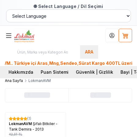
🌐 Select Language / Dil Seçimi
Hesabım
Sepet
ARA
M.. Türkiye içi Aras,Mng,Sendeo,Sürat Kargo 400TL üzeri, Ptt
Hakkımızda
Puan Sistemi
Güvenlik | Gizlilik
Bayi | T
Ana Sayfa
LokmanAVM
Tükendi
(1)
%
60
LokmanAVM
Şifalı Bitkiler -
Tarık Demira - 2013
42,37
TL