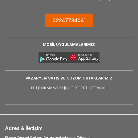
02247734041
MOBİL UYGULAMALARIMIZ
PAZARYERİ SATIŞ VE ÇÖZÜM ORTAKLARIMIZ
N11 |
LOKMANAVM |
ÇIÇEKSEPETI |
PTTAVM |
Adres & İletişim
Firma Resmi Belge: Belgelerimiz
için Tıklayın!