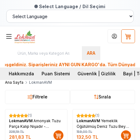
🌐 Select Language / Dil Seçimi
Hesabım
Sepet
ARA
eldiniz. Siparişleriniz AYNI GÜN KARGO'da. Tüm Dünyadan Sipa
Hakkımızda
Puan Sistemi
Güvenlik | Gizlilik
Bayi | T
Ana Sayfa
LokmanAVM
Filtrele
Sırala
(1)
(1)
%
17
%
17
LokmanAVM
Amonyak Tuzu
LokmanAVM
Yemeklik
Parça Kalıp Nişadır -
Öğütülmüş Deniz Tuzu Beyaz
Amonyum Klorür 100 Gr Paket
338,19
TL
1000 Gr
159,00
TL
281,83
TL
132,50
TL