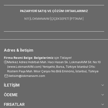
PAZARYERİ SATIŞ VE ÇÖZÜM ORTAKLARIMIZ
N11 |
LOKMANAVM |
ÇIÇEKSEPETI |
PTTAVM |
Adres & İletişim
Firma Resmi Belge: Belgelerimiz
için Tıklayın!
Merkez Adres:Hıdırbali Mah. Hacı Hasan Sk. LokmanAVM Sit. No:10
(www.LokmanAVM.com) Yenişehir, Bursa, Türkiye İstanbul Ofis:
Rüstem Paşa Mah. Mısır Çarşısı No:Bilâ Eminönü, İstanbul, Türkiye
iletisim@lokmanavm.com
İLETİŞİM
ÖDEME
FIRSATLAR