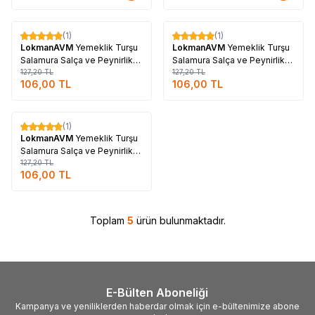
Tükendi
Tükendi
(1)
(1)
%
17
%
17
LokmanAVM
Yemeklik Turşu
LokmanAVM
Yemeklik Turşu
Salamura Salça ve Peynirlik
Salamura Salça ve Peynirlik
Öğütülmüş Gıda Sanayi Tuzu
127,20
TL
Granül Çakıl Sofra Tuzu 3000
127,20
TL
106,00
TL
106,00
TL
10.000 Gr
Gr
Tükendi
(1)
%
17
LokmanAVM
Yemeklik Turşu
Salamura Salça ve Peynirlik
Öğütülmüş Sofra Tuzu 3000
127,20
TL
106,00
TL
Gr
Toplam
5
ürün bulunmaktadır.
E-Bülten Aboneliği
Kampanya ve yeniliklerden haberdar olmak için e-bültenimize abone